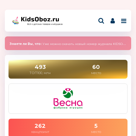
Всё о детских товарах и игрушках
Знаете ли Вы, что:
Уже можно скачать новый номер журнала KIDSOBOZ 2025 (сентябрь)
493
60
ТОП100, млн
место
262
5
канцпоинт
место