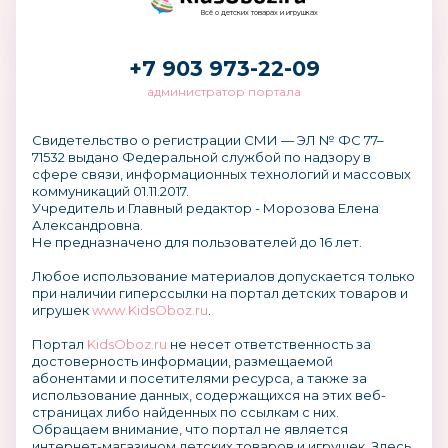
Всё о детских товарах и игрушках
+7 903 973-22-09
администратор портала
Свидетельство о регистрации СМИ — ЭЛ № ФС 77–
71532 выдано Федеральной службой по надзору в
сфере связи, информационных технологий и массовых
коммуникаций 01.11.2017.
Учредитель и Главный редактор - Морозова Елена
Александровна.
Не предназначено для пользователей до 16 лет.
Любое использование материалов допускается только
при наличии гиперссылки на портал детских товаров и
игрушек
www.KidsOboz.ru
.
Портал
KidsOboz.ru
не несет ответственность за
достоверность информации, размещаемой
абонентами и посетителями ресурса, а также за
использование данных, содержащихся на этих веб-
страницах либо найденных по ссылкам с них.
Обращаем внимание, что портал не является
интернет-магазином детских товаров и игрушек. Здесь