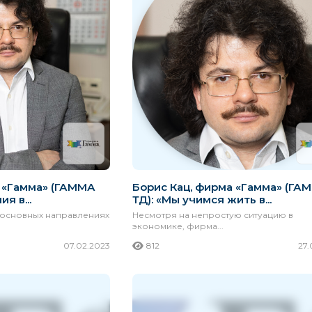
Ути-пути
PHIL AND TEDS
AMOS
Россия
а «Гамма» (ГАММА
Борис Кац, фирма «Гамма» (ГА
я в...
ТД): «Мы учимся жить в...
 основных направлениях
Несмотря на непростую ситуацию в
экономике, фирма...
07.02.2023
812
27.
Плюшевая радость
ScrapBerry’s
K′NEX E