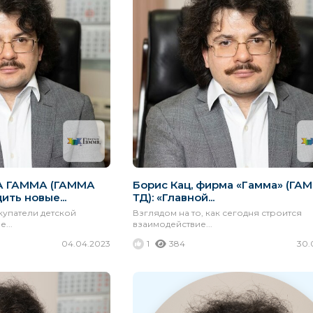
А ГАММА (ГАММА
Борис Кац, фирма «Гамма» (ГА
ить новые...
ТД): «Главной...
купатели детской
Взглядом на то, как сегодня строится
...
взаимодействие...
04.04.2023
1
384
30.