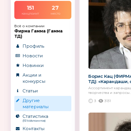
151
27
канцпоинт
место
Всё о компании
Фирма Гамма (Гамма
ТД)
Профиль
Новости
Новинки
Акции и
Борис Кац (ФИРМ
конкурсы
ТД): «Карандаши, 
Ассортимент карандаш
Статьи
творчества и запросы..
Другие
3
3131
материалы
Статистика
(151 kidsпоинтов)
Контакты