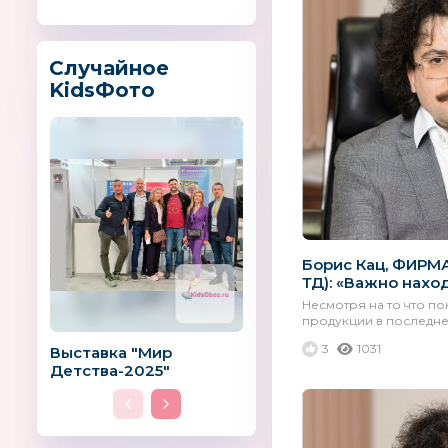
Случайное
KidsФото
Борис Кац, ФИРМ
ТД): «Важно наход
Несмотря на то что по
продукции в последнее
3
1031
Выставка "Мир
Детства-2025"