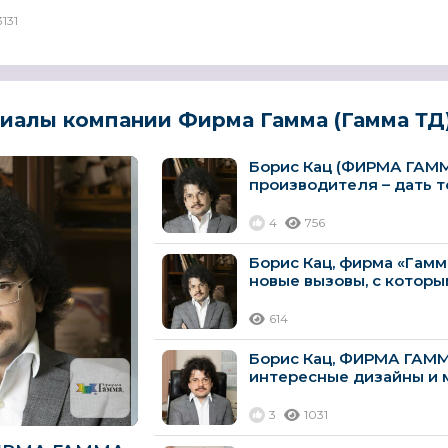
3131
иалы компании Фирма Гамма (Гамма ТД
Борис Кац (ФИРМА ГАММ
производителя – дать то,
4
756
Борис Кац, фирма «Гамм
новые вызовы, с которым
614
Борис Кац, ФИРМА ГАММ
интересные дизайны и м
3
1031