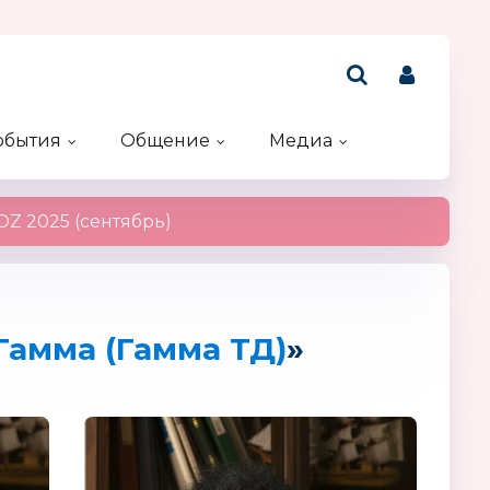
обытия
Общение
Медиа
Рейтинг компаний
Акции и конкурсы
Именинники
Z 2025 (сентябрь)
Гамма (Гамма ТД)
»