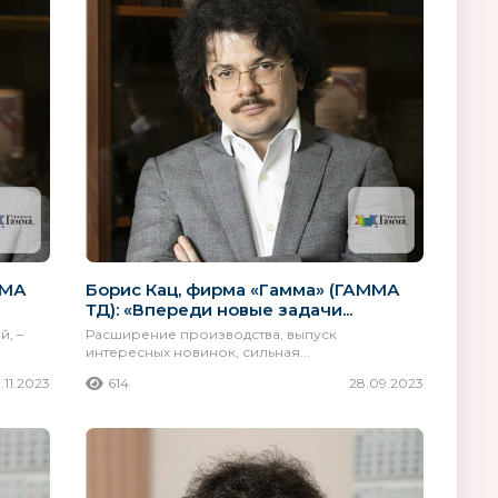
ММА
Борис Кац, фирма «Гамма» (ГАММА
ТД): «Впереди новые задачи...
й, –
Расширение производства, выпуск
интересных новинок, сильная...
.11.2023
614
28.09.2023