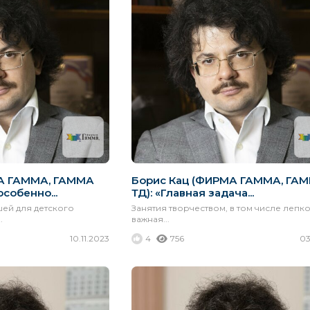
А ГАММА, ГАММА
Борис Кац (ФИРМА ГАММА, ГА
особенно...
ТД): «Главная задача...
ей для детского
Занятия творчеством, в том числе лепко
.
важная...
10.11.2023
4
756
03