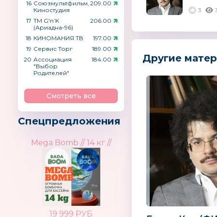
16
Союзмультфильм,
209.00
Киностудия
3
17
ТМ G′n’K
206.00
(Ариадна-96)
18
КИНОМАНИЯ ТВ
197.00
19
Сервис Торг
189.00
Другие матер
20
Ассоциация
184.00
"Выбор
Родителей"
Смотреть все
Спецпредложения
Mega Bomb // 14 кг //
19 999 РУБ