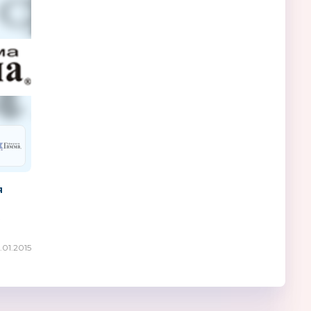
я
1.01.2015