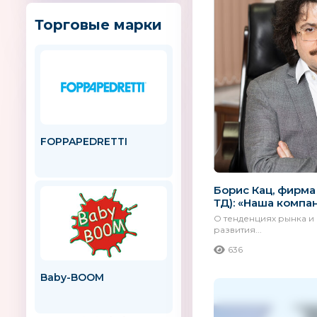
Торговые марки
FOPPAPEDRETTI
Bajo
Польша
Борис Кац, фирм
ТД): «Наша компани
О тенденциях рынка и
развития...
636
Baby-BOOM
Color Puppy