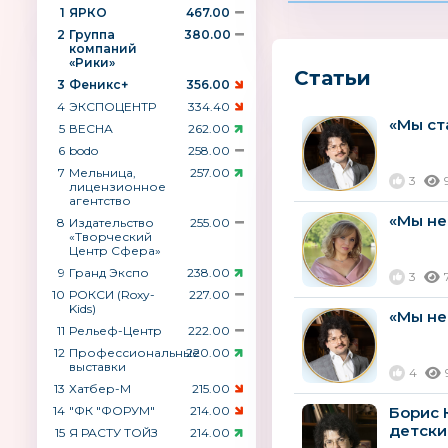
1
ЯРКО
467.00
2
Группа
380.00
компаний
«Рики»
Статьи
3
Феникс+
356.00
4
ЭКСПОЦЕНТР
334.40
«Мы ст
5
ВЕСНА
262.00
6
bodo
258.00
7
Мельница,
257.00
3
лицензионное
агентство
«Мы не
8
Издательство
255.00
«Творческий
Центр Сфера»
9
Гранд Экспо
238.00
3
10
РОКСИ (Roxy-
227.00
Kids)
«Мы не
11
Рельеф-Центр
222.00
12
Профессиональные
220.00
выставки
4
13
Хатбер-М
215.00
14
"ФК "ФОРУМ"
214.00
Борис 
детски
15
Я РАСТУ ТОЙЗ
214.00