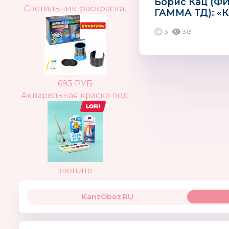
Борис Кац (Ф
Светильник-раскраска,
ГАММА ТД): «
особенно дет
3
3131
быть безопас
693 РУБ
Акварельная краска под
звоните
KanzOboz.RU