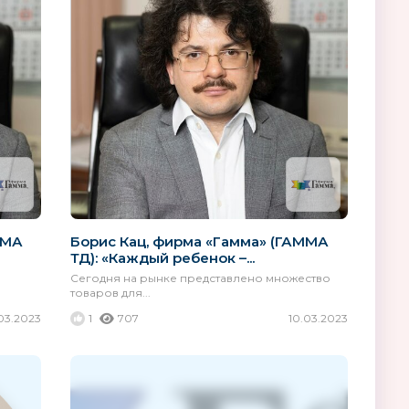
ММА
Борис Кац, фирма «Гамма» (ГАММА
ТД): «Каждый ребенок –...
Сегодня на рынке представлено множество
товаров для...
03.2023
1
707
10.03.2023