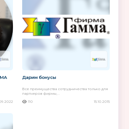
MONDAYS
Melissa & Doug
США
ММА
Дарим бонусы
Все преимущества сотрудничества только для
партнеров фирмы,...
09.2022
110
15.10.2015
ducation
SILVERLIT, Exost by
Пластмастер
Silverlit