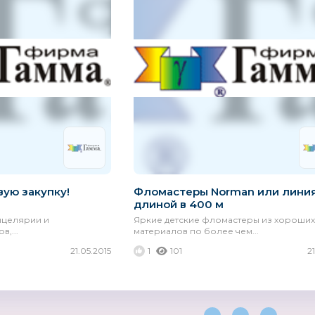
вую закупку!
Фломастеры Norman или лини
длиной в 400 м
анцелярии и
Яркие детские фломастеры из хороших
,...
материалов по более чем...
21.05.2015
1
101
2