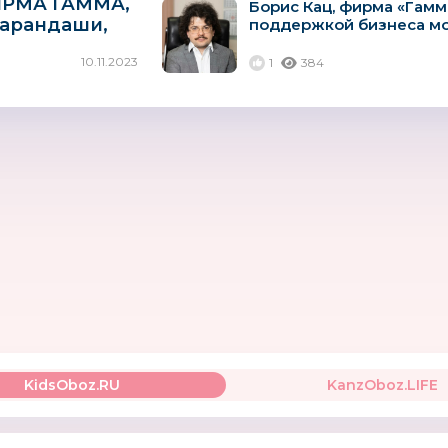
ИРМА ГАММА,
Борис Кац, фирма «Гамм
Карандаши,
поддержкой бизнеса мож
ские, должны
10.11.2023
1
384
ными»
KidsOboz.RU
KanzOboz.LIFE