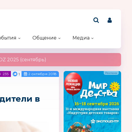
обытия
Общение
Медиа
Рейтинг компаний
Акции и конкурсы
Именинники
Z 2025 (сентябрь)
235
2 октября 2018
1
дители в