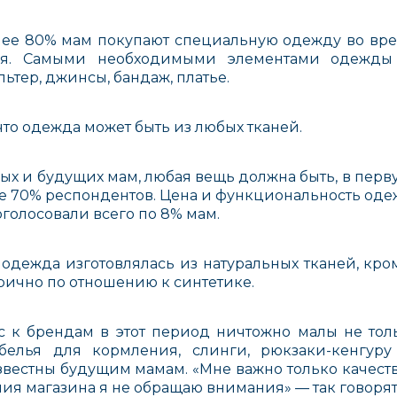
олее 80% мам покупают специальную одежду во вр
ия. Самыми необходимыми элементами одежды
льтер, джинсы, бандаж, платье.
что одежда может быть из любых тканей.
х и будущих мам, любая вещь должна быть, в перву
ее 70% респондентов. Цена и функциональность оде
оголосовали всего по 8% мам.
 одежда изготовлялась из натуральных тканей, кро
рично по отношению к синтетике.
с к брендам в этот период ничтожно малы не то
белья для кормления, слинги, рюкзаки-кенгур
вестны будущим мамам. «Мне важно только качеств
ния магазина я не обращаю внимания» — так говорят