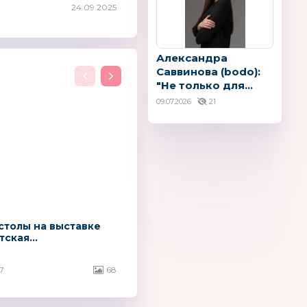
24.09.2025
Александра
Саввинова (bodo):
"Не только для...
09.07.2026
21
столы на выставке
тская...
7
68