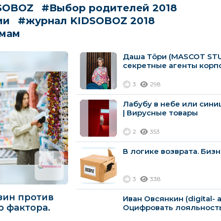
SOBOZ
#Выбор родителей 2018
ии
#журнал KIDSOBOZ 2018
 мам
Даша Тôри (MASCOT STU
секретные агенты корп
3
298
Лабубу в небе или сини
| Вирусные товары
2
353
В логике возврата. Биз
3
338
зин против
Иван Овсянкин (digital- а
о фактора.
Оцифровать лояльность
сохранить...
Ритейл