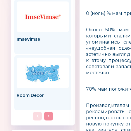
0 (ноль) % мам п
Около 50% мам 
которыми сталки
ImseVimse
Копилки-раскраски
упоминались сле
«неудобная одеж
эстетично выгляд
к этому процесс
советовали запа
местечко.
70% мам положите
Room Decor
GulSara
Производителя
рекламировать 
респондентов сооб
новую покупку от
как кенгуру, сл