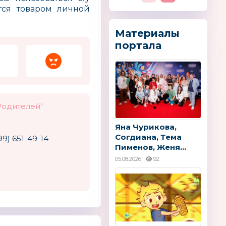
ется товаром личной
Материалы
портала
Родителей"
Яна Чурикова,
Согдиана, Тема
99) 651-49-14
Пименов, Женя...
05.08.2026
92