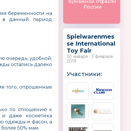
бумажной отрасли
России
емя беременности на
 в данный период
Spielwarenmes
se International
Toy Fair
30 января - 3 февраля
ю очередь, удобной,
2019
жды остались далеко
Участники:
ме того, опрошенные
лько по отношению к
у и даже косметика
о одежды и фасон, а
 более 50% мам.