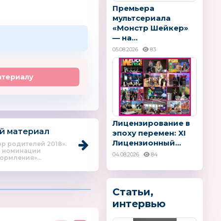
Премьера
мультсериала
«Монстр Шейкер»
— на...
05.08.2026
83
атериалу
Лицензирование в
й материал
эпоху перемен: XI
Лицензионный...
р родителей 2018».
в номинации
04.08.2026
84
ормления»...
Статьи,
интервью