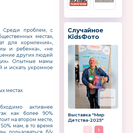
Случайное
 Среди проблем, с
KidsФото
щественных местах,
Makin’s
El′BascoToys
ат для кормления»,
Россия
мы и ребенка», «не
ошение других людей
щих». Опытные мамы
й и искать укромное
х местах.
ТМ BusinessGraphics
Big Farm
бходимо активнее
так как более 90%
Выставка "Мир
оит на втором месте,
Детства-2025"
50% мам, в то время
вы пользоваться б/у