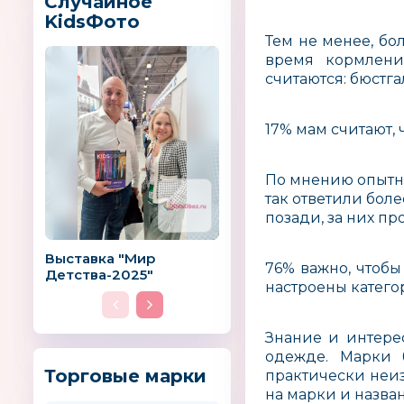
Случайное
KidsФото
Тем не менее, б
время кормлен
считаются: бюстга
17% мам считают, 
По мнению опытны
так ответили бол
позади, за них пр
Выставка "Мир
76% важно, чтобы
Детства-2025"
настроены катего
Знание и интере
одежде. Марки 
Торговые марки
практически неиз
на марки и назва