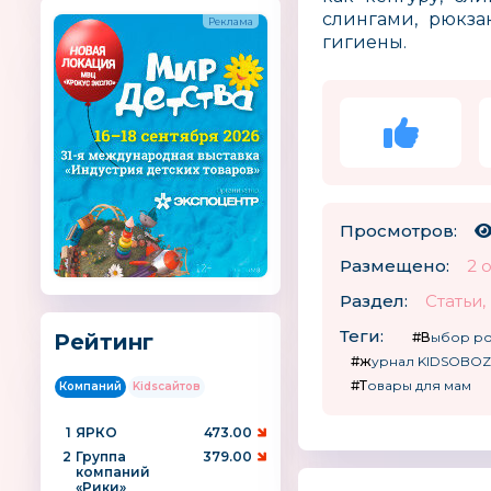
слингами, рюкза
гигиены.
Просмотров:
Размещено:
2 
Раздел:
Статьи
Теги:
Рейтинг
#Выбор р
#журнал KIDSOBOZ
#Товары для мам
Компаний
Kidsсайтов
1
ЯРКО
473.00
2
Группа
379.00
компаний
«Рики»