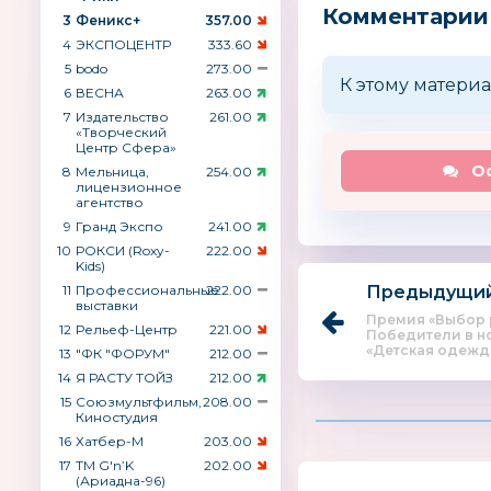
Комментарии
3
Феникс+
357.00
4
ЭКСПОЦЕНТР
333.60
5
bodo
273.00
К этому материа
6
ВЕСНА
263.00
7
Издательство
261.00
«Творческий
Центр Сфера»
Ос
8
Мельница,
254.00
лицензионное
агентство
9
Гранд Экспо
241.00
10
РОКСИ (Roxy-
222.00
Kids)
11
Профессиональные
222.00
Предыдущий
выставки
Премия «Выбор 
12
Рельеф-Центр
221.00
Победители в 
«Детская одежда 
13
"ФК "ФОРУМ"
212.00
14
Я РАСТУ ТОЙЗ
212.00
15
Союзмультфильм,
208.00
Киностудия
16
Хатбер-М
203.00
17
ТМ G′n’K
202.00
(Ариадна-96)