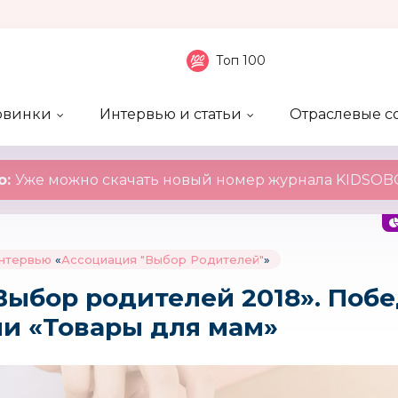
Топ 100
овинки
Интервью и статьи
Отраслевые с
боненты
 компаний
ие события
ы
нал
Рейтинг publicity
Новинки компаний
Блоги
KIDSOBOZ
о:
Уже можно скачать новый номер журнала KIDSOBO
интервью
«
Ассоциация "Выбор Родителей"
»
Выбор родителей 2018». Побе
и «Товары для мам»