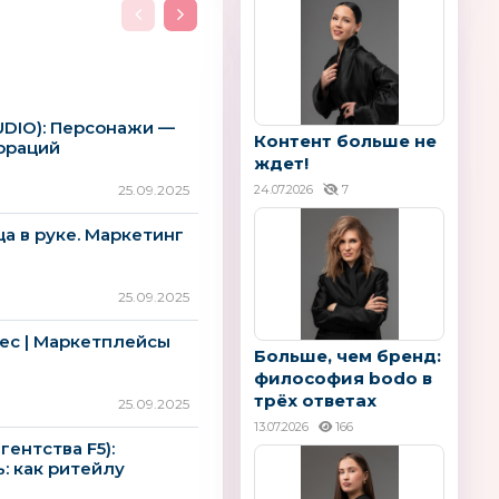
DIO): Персонажи —
Контент больше не
ораций
ждет!
25.09.2025
24.07.2026
7
ца в руке. Маркетинг
25.09.2025
нес | Маркетплейсы
Больше, чем бренд:
философия bodo в
трёх ответах
25.09.2025
13.07.2026
166
гентства F5):
: как ритейлу