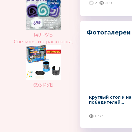
2
360
Фотогалереи 
149 РУБ
Светильник-раскраска,
693 РУБ
Круглый стол и н
победителей...
6737