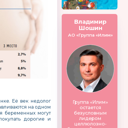
Владимир
Шошин
АО «Группа «Илим»
нке. Её век недолог
Группа «Илим»
навливаются на одном
остается
ля беременных могут
безусловным
лидером
покупать дорогие и
целлюлозно-