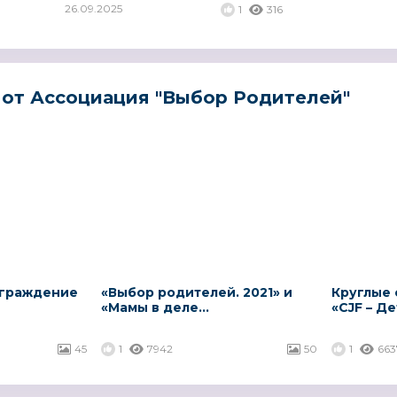
26.09.2025
1
316
от Ассоциация "Выбор Родителей"
аграждение
«Выбор родителей. 2021» и
Круглые 
«Мамы в деле...
«CJF – Де
45
1
7942
50
1
663