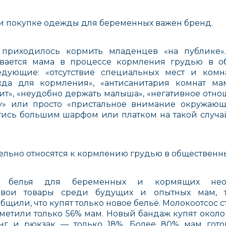
ри покупке одежды для беременных важен бренд.
приходилось кормить младенцев «на публике».
вается мама в процессе кормления грудью в об
BOMBUS
KSG
MIMA
дующие: «отсутствие специальных мест и комн
Россия
Великобритания
Испания
да для кормления», «антисанитария комнат ма
ит», «неудобно держать малыша», «негативное отн
у» или просто «пристальное внимание окружаю
стись большим шарфом или платком на такой случа
льно относятся к кормлению грудью в общественны
ICM
Happy Baby
Engino
м белья для беременных и кормящих нео
свои товары среди будущих и опытных мам, 
щили, что купят только новое бельё. Молокоотсос ст
метили только 56% мам. Новый бандаж купят около 
инг и рюкзак — только 18%. Более 80% мам гото