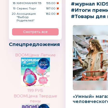
#журнал KID
18
КИНОМАНИЯ ТВ
195.00
19
Сервис Торг
187.00
#Итоги прем
20
Ассоциация
182.00
#Товары для
"Выбор
Родителей"
Смотреть все
Спецпредложения
BOOMЦена: Летние
199 РУБ
BOOMЦена: Твердые
«Умный» мага
пены
человеческог
Технологии | 