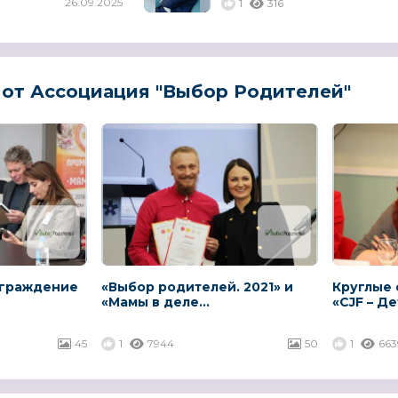
26.09.2025
1
316
от Ассоциация "Выбор Родителей"
аграждение
«Выбор родителей. 2021» и
Круглые 
«Мамы в деле...
«CJF – Де
45
1
7944
50
1
663