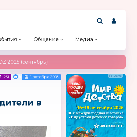
обытия
Общение
Медиа
Рейтинг компаний
Акции и конкурсы
Именинники
Z 2025 (сентябрь)
251
2 октября 2018
1
дители в