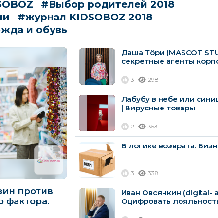
SOBOZ
#Выбор родителей 2018
ии
#журнал KIDSOBOZ 2018
жда и обувь
Даша Тôри (MASCOT STU
секретные агенты корп
3
298
Лабубу в небе или сини
| Вирусные товары
2
353
В логике возврата. Биз
3
338
зин против
Иван Овсянкин (digital- а
о фактора.
Оцифровать лояльность
сохранить...
Ритейл