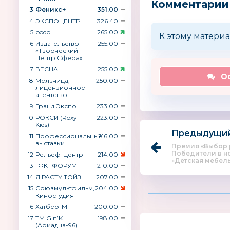
Комментарии
3
Феникс+
351.00
4
ЭКСПОЦЕНТР
326.40
5
bodo
265.00
К этому материа
6
Издательство
255.00
«Творческий
Центр Сфера»
7
ВЕСНА
255.00
Ос
8
Мельница,
250.00
лицензионное
агентство
9
Гранд Экспо
233.00
10
РОКСИ (Roxy-
223.00
Kids)
Предыдущий
11
Профессиональные
216.00
выставки
Премия «Выбор 
Победители в 
12
Рельеф-Центр
214.00
«Детская мебель»
13
"ФК "ФОРУМ"
210.00
14
Я РАСТУ ТОЙЗ
207.00
15
Союзмультфильм,
204.00
Киностудия
16
Хатбер-М
200.00
17
ТМ G′n’K
198.00
(Ариадна-96)