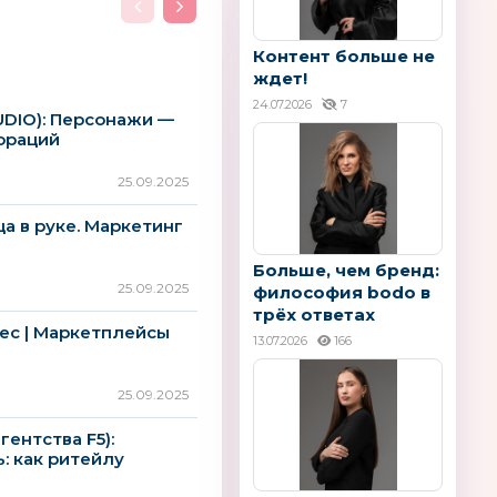
Контент больше не
ждет!
24.07.2026
7
DIO): Персонажи —
ораций
25.09.2025
ца в руке. Маркетинг
Больше, чем бренд:
25.09.2025
философия bodo в
трёх ответах
нес | Маркетплейсы
13.07.2026
166
25.09.2025
гентства F5):
: как ритейлу