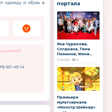
ют одежду и обувь в
портала
Яна Чурикова,
Согдиана, Тема
Родителей"
Пименов, Женя...
05.08.2026
92
99) 651-49-14
Премьера
мультсериала
«Монстр Шейкер»