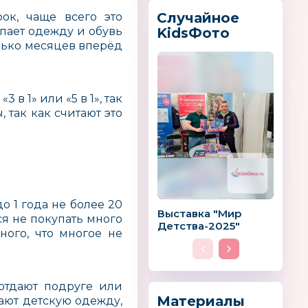
Случайное
ок, чаще всего это
упает одежду и обувь
KidsФото
олько месяцев вперёд
o
LEANDER
Штучки, к кот
 1» или «5 в 1», так
тянутся ручки
ДАНИЯ
 так как считают это
о 1 года не более 20
Выставка "Мир
ся не покупать много
y
Rastar
Дракоша Тош
Детства-2025"
ного, что многое не
Россия
 отдают подруге или
Материалы
ают детскую одежду,