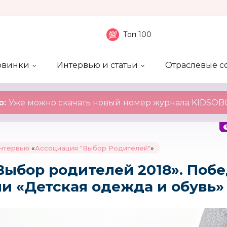
Топ 100
овинки
Интервью и статьи
Отраслевые с
боненты
 компаний
ие события
ы
нал
Рейтинг publicity
Новинки компаний
Блоги
KIDSOBOZ
о:
Уже можно скачать новый номер журнала KIDSOBO
интервью
«
Ассоциация "Выбор Родителей"
»
Выбор родителей 2018». Побе
и «Детская одежда и обувь»