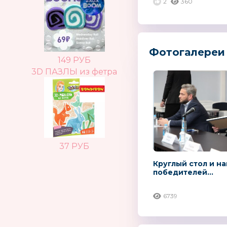
2
360
Фотогалереи 
149 РУБ
3D ПАЗЛЫ из фетра
37 РУБ
Круглый стол и н
победителей...
6739