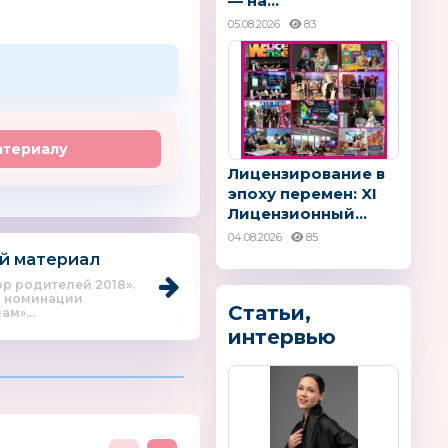
— на...
05.08.2026
83
атериалу
Лицензирование в
эпоху перемен: XI
Лицензионный...
04.08.2026
85
й материал
р родителей 2018».
в номинации
Статьи,
ам»...
интервью