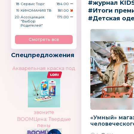
#журнал KID
18
Сервис Торг
184.00
#Итоги прем
19
КИНОМАНИЯ ТВ
181.00
20
Ассоциация
179.00
#Детская оде
"Выбор
Родителей"
Смотреть все
Спецпредложения
Акварельная краска под
звоните
«Умный» мага
BOOMЦена: Твердые
человеческог
пены
Технологии | 