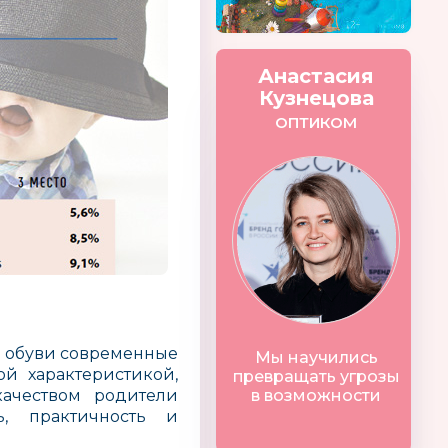
Анастасия
Кузнецова
ОПТИКОМ
и обуви современные
Мы научились
ой характеристикой,
превращать угрозы
качеством родители
в возможности
ь, практичность и