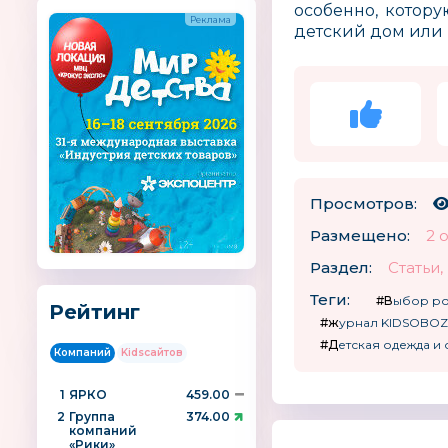
особенно, котор
детский дом или
Просмотров:
Размещено:
2 
Раздел:
Статьи
Теги:
#Выбор р
Рейтинг
#журнал KIDSOBOZ
#Детская одежда и
Компаний
Kidsсайтов
1
ЯРКО
459.00
2
Группа
374.00
компаний
«Рики»