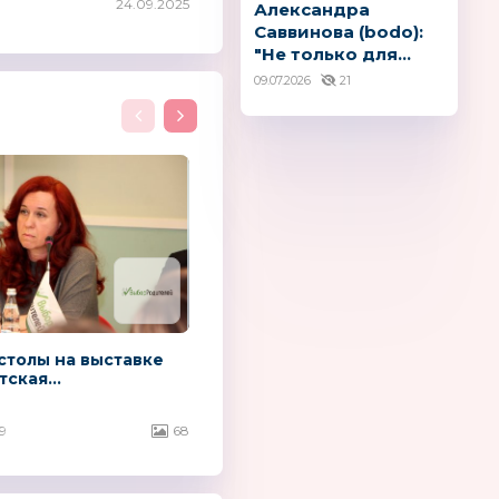
24.09.2025
Александра
Саввинова (bodo):
"Не только для...
09.07.2026
21
столы на выставке
тская...
9
68