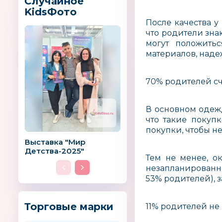
Случайное
KidsФото
После качества у
что родители зна
могут положить
материалов, наде
70% родителей сч
В основном одеж
что такие покуп
покупки, чтобы н
Выставка "Мир
Детства-2025"
Тем не менее, о
незапланированн
53% родителей), 
Торговые марки
11% родителей не