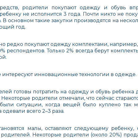
едств, родители покупают одежду и обувь впр
ребенку не исполнится 3 года. Почти никто не пок
а. В основном такие закупки производятся на неск
ющий год.
Смешарики. Легенда
MIBB
Ebulob
 редко покупают одежду комплектами, например, «3 в
о Золотом Драконе
0% респондентов. Только 2% всегда берут комплекты,
Россия
ой.
е интересуют инновационные технологии в одежде.
лей готовы потратить на одежду и обувь ребенка д
. Некоторые родители отмечали, что сейчас старают
Esspero
Baby Expert
Dave to
 были ситуации, когда вещей было куплено так м
Италия
а одевали всего 2–3 раза.
тановятся малы, оставляют следующему ребенку,
 родителей. Некоторые родители (около 20%) прод