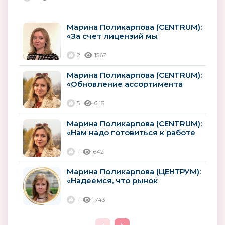
покупателей»
Марина Поликарпова (CENTRUM):
«За счет лицензий мы
значительно увеличиваем свой
оборот»
2
1567
Марина Поликарпова (CENTRUM):
«Обновление ассортимента
рюкзаков и ранцев, как
правило,...
5
643
Марина Поликарпова (CENTRUM):
«Нам надо готовиться к работе
и успеху в любой ситуации»
1
642
Марина Поликарпова (ЦЕНТРУМ):
«Надеемся, что рынок
привыкнет к новым ценам»
1
1743