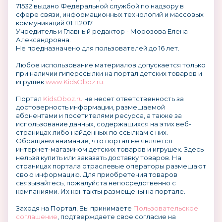
71532 выдано Федеральной службой по надзору в
сфере связи, информационных технологий и массовых
коммуникаций 01.11.2017.
Учредитель и Главный редактор - Морозова Елена
Александровна.
Не предназначено для пользователей до 16 лет.
Любое использование материалов допускается только
при наличии гиперссылки на портал детских товаров и
игрушек
www.KidsOboz.ru
.
Портал
KidsOboz.ru
не несет ответственность за
достоверность информации, размещаемой
абонентами и посетителями ресурса, а также за
использование данных, содержащихся на этих веб-
страницах либо найденных по ссылкам с них.
Обращаем внимание, что портал не является
интернет-магазином детских товаров и игрушек. Здесь
нельзя купить или заказать доставку товаров. На
страницах портала отраслевые операторы размещают
свою информацию. Для приобретения товаров
связывайтесь, пожалуйста непосредственно с
компаниями. Их контакты размещены на портале.
Заходя на Портал, Вы принимаете
Пользовательское
соглашение
, подтверждаете свое согласие на