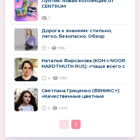
Лунтик: новая коллекция от
CENTRUM
7
Дорога к знаниям: стильно,
легко, безопасно. Обзор
рюкзаков и ранцев.
1
788
Наталья Фирсанова (KOH-I-NOOR
HARDTMUTH RUS): «Чаще всего с
детским творчеством...
4
2189
Светлана Гриценко (ФЕНИКС+):
«Качественные цветные
карандаши – гордость
канцелярской...
3
2473