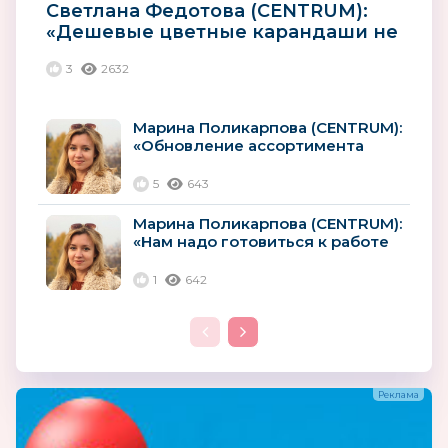
Светлана Федотова (CENTRUM):
«Дешевые цветные карандаши не
оправдают ожиданий
3
2632
покупателей»
Марина Поликарпова (CENTRUM):
«Обновление ассортимента
рюкзаков и ранцев, как
правило,...
5
643
Марина Поликарпова (CENTRUM):
«Нам надо готовиться к работе
и успеху в любой ситуации»
1
642