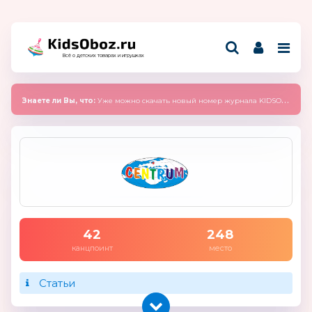
Всё о детских товарах и игрушках
Знаете ли Вы, что:
Уже можно скачать новый номер журнала KIDSOBOZ 2025 (сентябрь)
42
248
канцпоинт
место
Статьи