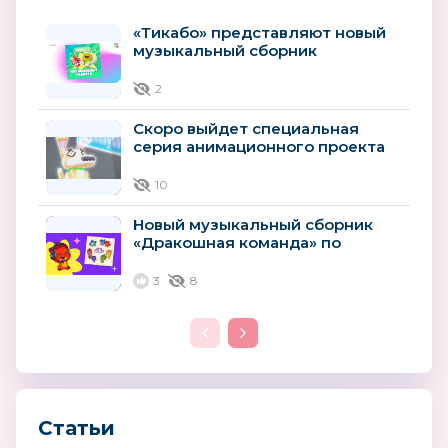
«Тикабо» представляют новый
музыкальный сборник
«Музыкальные радости»
2
Скоро выйдет специальная
серия анимационного проекта
«Технолайк»
10
Новый музыкальный сборник
«Дракошная команда» по
мотивам мультсериала
«Дракошия»
3
8
Статьи