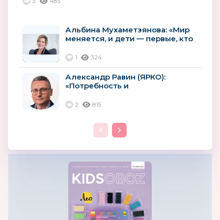
3
485
Альбина Мухаметзянова: «Мир
меняется, и дети — первые, кто
на это реагирует»
1
324
Александр Равин (ЯРКО):
«Потребность и
востребованность российских
лицензий будут расти»
2
815