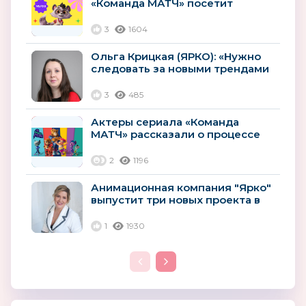
«Команда МАТЧ» посетит
Баскетбольный Матч всех звёзд
Единой...
3
1604
Ольга Крицкая (ЯРКО): «Нужно
следовать за новыми трендами
и использовать новые...
3
485
Актеры сериала «Команда
МАТЧ» рассказали о процессе
озвучивания
2
1196
Анимационная компания "Ярко"
выпустит три новых проекта в
2023 году
1
1930