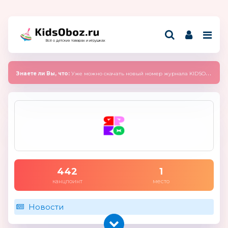
Всё о детских товарах и игрушках
Знаете ли Вы, что:
Уже можно скачать новый номер журнала KIDSOBOZ 2025 (сентябрь)
442
1
канцпоинт
место
Новости