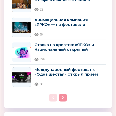
Мухаметзянова о роли
анимации в...
93
Анимационная компания
«ЯРКО» — на фестивале
«KARAKUZ — 2026»
59
Ставка на креатив: «ЯРКО» и
Национальный открытый
чемпионат творческих
компетенций...
109
Международный фестиваль
«Одна шестая» открыл прием
заявок на сценарную и
актерскую...
68