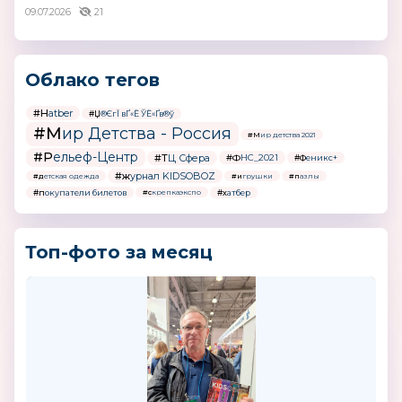
09.07.2026
21
Облако тегов
#Hatber
#Џ®ЄгЇ вҐ«Ё ЎЁ«Ґв®ў
#Мир Детства - Россия
#Мир детства 2021
#Рельеф-Центр
#ТЦ Сфера
#ФНС_2021
#Феникс+
#журнал KIDSOBOZ
#детская одежда
#игрушки
#пазлы
#покупатели билетов
#хатбер
#скрепкаэкспо
Топ-фото за месяц