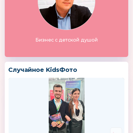
Бизнес с детской душой
Случайное KidsФото