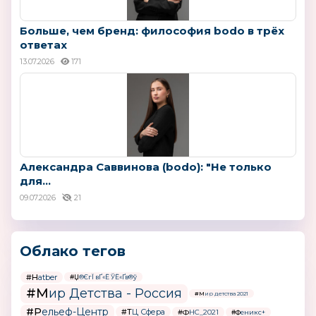
Больше, чем бренд: философия bodo в трёх
ответах
13.07.2026
171
Александра Саввинова (bodo): "Не только
для...
09.07.2026
21
Облако тегов
#Hatber
#Џ®ЄгЇ вҐ«Ё ЎЁ«Ґв®ў
#Мир Детства - Россия
#Мир детства 2021
#Рельеф-Центр
#ТЦ Сфера
#ФНС_2021
#Феникс+