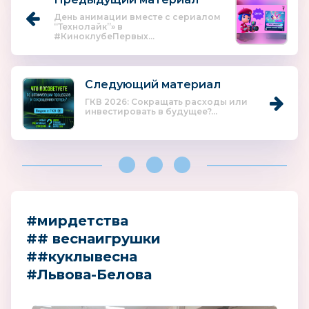
День анимации вместе с сериалом
“Технолайк”» в
#КиноклубеПервых...
Следующий материал
ГКВ 2026: Сокращать расходы или
инвестировать в будущее?...
#мирдетства
## веснаигрушки
##куклывесна
#Львова-Белова