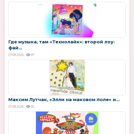
Где музыка, там «Технолайк»: второй лоу-
фай...
07.08.2026
87
Максим Лутчак, «Элли на маковом поле» и...
07.08.2026
92