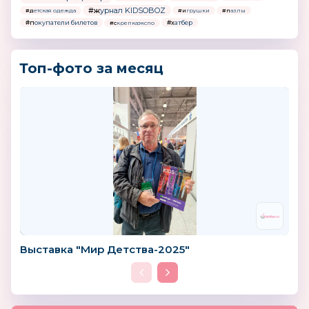
#журнал KIDSOBOZ
#детская одежда
#игрушки
#пазлы
#покупатели билетов
#хатбер
#скрепкаэкспо
Топ-фото за месяц
Выставка "Мир Детства-2025"