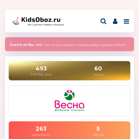
Всё о детских товарах и игрушках
Знаете ли Вы, что:
Уже можно скачать новый номер журнала KIDSOBOZ 2025 (сентябрь)
493
60
ТОП100, млн
место
263
5
канцпоинт
место