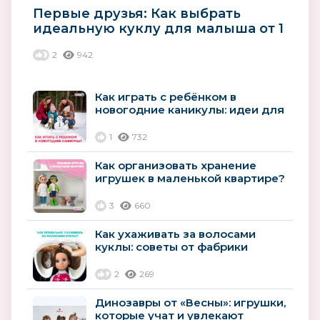
Первые друзья: Как выбрать
идеальную куклу для малыша от 1
года
2
942
Как играть с ребёнком в
новогодние каникулы: идеи для
дома и улицы
1
732
Как организовать хранение
игрушек в маленькой квартире?
3
660
Как ухаживать за волосами
куклы: советы от фабрики
«Весна»
2
269
Динозавры от «Весны»: игрушки,
которые учат и увлекают