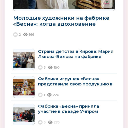
Молодые художники на фабрике
«Весна»: когда вдохновение
встречается с производством
2
166
Страна детства в Кирове: Мария
Львова-Белова на фабрике
"Весна"
3
180
Фабрика игрушек «Весна»
представила свою продукцию в
Храме Христа Спасителя
1
226
Фабрика «Весна» приняла
участие в съезде Учпром
3
273