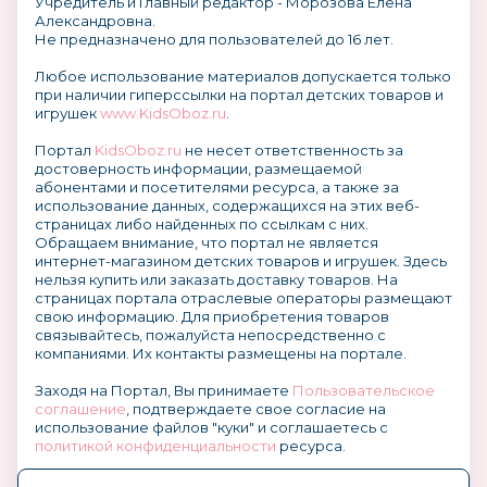
Учредитель и Главный редактор - Морозова Елена
Александровна.
Не предназначено для пользователей до 16 лет.
Любое использование материалов допускается только
при наличии гиперссылки на портал детских товаров и
игрушек
www.KidsOboz.ru
.
Портал
KidsOboz.ru
не несет ответственность за
достоверность информации, размещаемой
абонентами и посетителями ресурса, а также за
использование данных, содержащихся на этих веб-
страницах либо найденных по ссылкам с них.
Обращаем внимание, что портал не является
интернет-магазином детских товаров и игрушек. Здесь
нельзя купить или заказать доставку товаров. На
страницах портала отраслевые операторы размещают
свою информацию. Для приобретения товаров
связывайтесь, пожалуйста непосредственно с
компаниями. Их контакты размещены на портале.
Заходя на Портал, Вы принимаете
Пользовательское
соглашение
, подтверждаете свое согласие на
использование файлов "куки" и соглашаетесь с
политикой конфиденциальности
ресурса.
О размещении информации и рекламы на портале