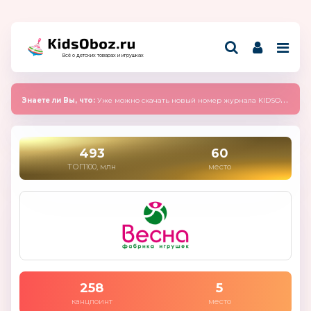
Всё о детских товарах и игрушках
Знаете ли Вы, что:
Уже можно скачать новый номер журнала KIDSOBOZ 2025 (сентябрь)
493
60
ТОП100, млн
место
258
5
канцпоинт
место