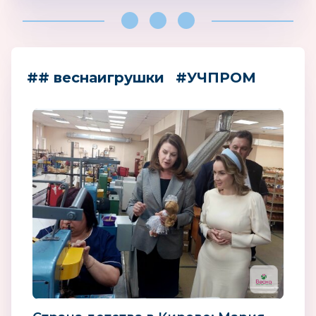
## веснаигрушки
#УЧПРОМ