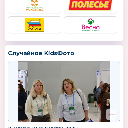
Случайное KidsФото