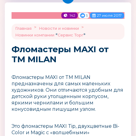
142
27 июля 2017
1
>
>
Главная
Новости и новинки
«
»
Новинки компании
Сервис Торг
Фломастеры MAXI от
TM MILAN
Фломастеры MAXI от TM MILAN
предназначены для самых маленьких
художников. Они отличаются удобным для
детской руки утолщенным корпусом,
яркими чернилами и большим
конусовидным пишущим узлом.
Это фломастеры MAXI Tip, двухцветные Bi-
Color и Magic с «волшебными»