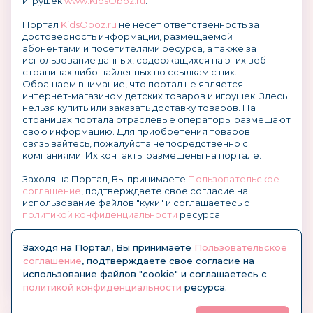
игрушек
www.KidsOboz.ru
.
Портал
KidsOboz.ru
не несет ответственность за
достоверность информации, размещаемой
абонентами и посетителями ресурса, а также за
использование данных, содержащихся на этих веб-
страницах либо найденных по ссылкам с них.
Обращаем внимание, что портал не является
интернет-магазином детских товаров и игрушек. Здесь
нельзя купить или заказать доставку товаров. На
страницах портала отраслевые операторы размещают
свою информацию. Для приобретения товаров
связывайтесь, пожалуйста непосредственно с
компаниями. Их контакты размещены на портале.
Заходя на Портал, Вы принимаете
Пользовательское
соглашение
, подтверждаете свое согласие на
использование файлов "куки" и соглашаетесь с
политикой конфиденциальности
ресурса.
О размещении информации и рекламы на портале
Заходя на Портал, Вы принимаете
Пользовательское
соглашение
, подтверждаете свое согласие на
использование файлов "cookie" и соглашаетесь с
политикой конфиденциальности
ресурса.