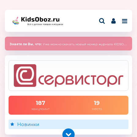
Всё о детских товарах и игрушках
Знаете ли Вы, что:
Уже можно скачать новый номер журнала KIDSOBOZ 2025 (сентябрь)
187
19
канцпоинт
место
Новинки