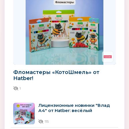
Фломастеры «КотоШмель» от
Hatber!
1
Лицензионные новинки "Влад
А4" от Hatber: весёлый
фейерверк ярких красок!
115