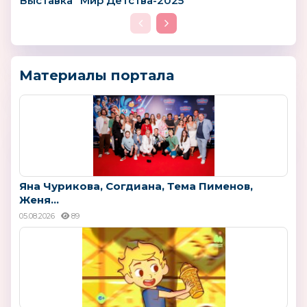
Выставка "Мир Детства-2025"
Материалы портала
Яна Чурикова, Согдиана, Тема Пименов,
Женя...
05.08.2026
89