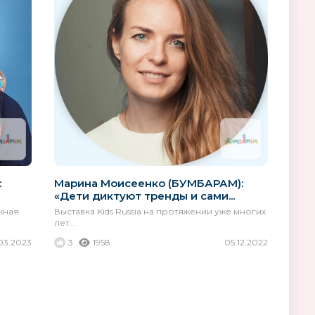
:
Марина Моисеенко (БУМБАРАМ):
«Дети диктуют тренды и сами...
жная
Выставка Kids Russia на протяжении уже многих
лет...
03.2023
3
1958
05.12.2022