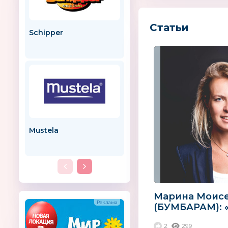
Статьи
Schipper
MOMMA
ИТАЛИЯ
Mustela
Малыш-мода
Марина Моис
(БУМБАРАМ): 
складывается
2
299