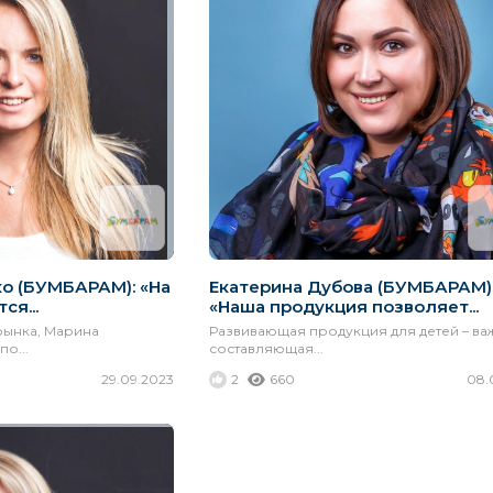
о (БУМБАРАМ): «На
Екатерина Дубова (БУМБАРАМ)
ся...
«Наша продукция позволяет...
рынка, Марина
Развивающая продукция для детей – ва
о...
составляющая...
29.09.2023
2
660
08.