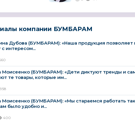
я для
...
риалы компании БУМБАРАМ
ина Дубова (БУМБАРАМ): «Наша продукция позволяет
с интересом...
660
 Моисеенко (БУМБАРАМ): «Дети диктуют тренды и са
ют те товары, которые им...
1958
 Моисеенко (БУМБАРАМ): «Мы стараемся работать так
ам было удобно и...
400