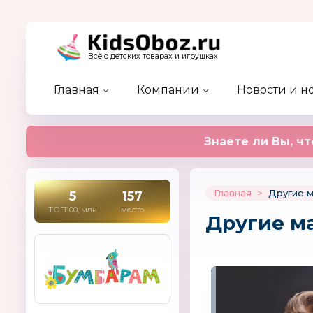
Всё о детских товарах и игрушках
Главная
Компании
Новости и н
Каталог детских брендов
Каталог компаний
Новости отрасли
Актуальный разговор
Предстоящие события
Форум
Кидзобоз-ТВ
Новые а
Новости
Статьи
Прошедш
Эксперт
Наш жур
Недобросовестные партнеры
Рейтинг новостей
Журнал 
Знаете ли Вы, чт
Главная
>
Другие м
5
157
ТОП100, млн
место
Другие м