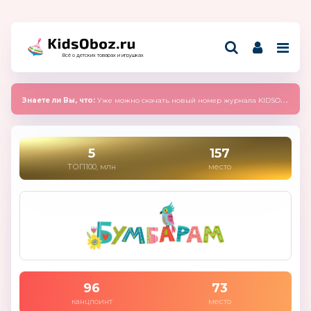
Всё о детских товарах и игрушках
Знаете ли Вы, что:
Уже можно скачать новый номер журнала KIDSOBOZ 2025 (сентябрь)
5
157
ТОП100, млн
место
96
73
канцпоинт
место