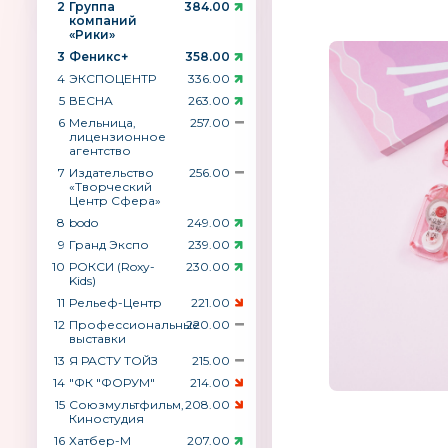
2
Группа
384.00
компаний
«Рики»
3
Феникс+
358.00
4
ЭКСПОЦЕНТР
336.00
5
ВЕСНА
263.00
6
Мельница,
257.00
лицензионное
агентство
7
Издательство
256.00
«Творческий
Центр Сфера»
8
bodo
249.00
9
Гранд Экспо
239.00
10
РОКСИ (Roxy-
230.00
Kids)
11
Рельеф-Центр
221.00
12
Профессиональные
220.00
выставки
13
Я РАСТУ ТОЙЗ
215.00
14
"ФК "ФОРУМ"
214.00
15
Союзмультфильм,
208.00
Киностудия
16
Хатбер-М
207.00