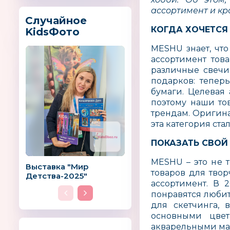
ассортимент и кра
Случайное
КОГДА ХОЧЕТСЯ
KidsФото
MESHU знает, чт
ассортимент тов
различные свечи
подарков: тепер
бумаги. Целевая
поэтому наши то
трендам. Оригина
эта категория ста
ПОКАЗАТЬ СВОЙ
MESHU – это не 
Выставка "Мир
товаров для тво
Детства-2025"
ассортимент. В 
понравятся люби
для скетчинга,
основными цвет
акварельными мар