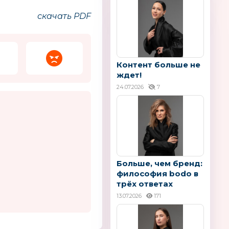
скачать PDF
Контент больше не
ждет!
24.07.2026
7
Больше, чем бренд:
философия bodo в
трёх ответах
13.07.2026
171