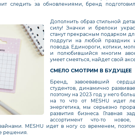
ит следить за обновлениями, бренд подготови
Дополнить образ стильной дет
силу! Значки и брелоки украс
станут прекрасным подарком для
подруги на любой праздник 
повода. Единороги, котики, моп
и полюбившийся многим авок
умеет смеяться, найдет свой акс
СМЕЛО СМОТРИМ В БУДУЩЕЕ
Бренд, завоевавший серд
студентов, динамично развивает
поэтому на 2023 год у него бол
на то что от MESHU идет ле
энергетика, мы серьезно прор
развития бизнеса. Главная за
ассортимент что-то новое,
айнами. MESHU идет в ногу со временем, поэтом
е решения.