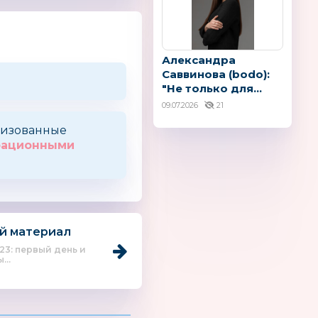
Александра
Саввинова (bodo):
"Не только для...
09.07.2026
21
оризованные
трационными
й материал
023: первый день и
...