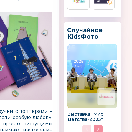
Случайное
KidsФото
by
Лель
Data Harvest
нТойз
Мишутка
Lamaze
ручки с топперами –
Россия, Китай
Выставка "Мир
вали особую любовь.
Детства-2025"
ь просто пишущими
однимают настроение