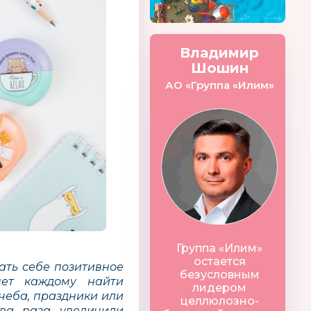
Владимир
Шошин
АО «Группа «Илим»
Группа «Илим»
остается
ать себе позитивное
безусловным
яет каждому найти
лидером
учеба, праздники или
целлюлозно-
два раза увеличили