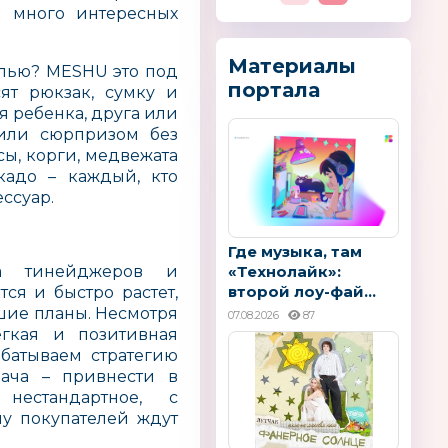
л много интересных
Материалы
алью? MESHU это под
портала
ят рюкзак, сумку и
 ребенка, друга или
или сюрпризом без
сы, корги, медвежата
адо – каждый, кто
ессуар.
Где музыка, там
ца тинейджеров и
«Технолайк»:
второй лоу-фай...
ся и быстро растет,
ьшие планы. Несмотря
07.08.2026
87
гкая и позитивная
абатываем стратегию
дача – привнести в
 нестандартное, с
у покупателей ждут