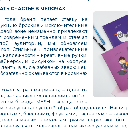
АТЬ СЧАСТЬЕ В МЕЛОЧАХ
 года бренд делает ставку на
укцию: броские и исключительные
совой зоне неизменно привлекают
я современным трендам и отвечая
дой аудитории, мы обновляем
год. Стильные и привлекательные
Beatrice Bambini
EASTCOLIGHT
UPPAba
инадлежности – креативные ручки,
айнерским рисунком на корпусе,
ленты в виде забавных зверюшек,
обязательно оказываются в корзинах
хочется рассматривать, – одна из
, заставляющих остановить выбор
кции бренда. MESHU всегда готов
Kids4Kids
ABACUSSPIELE
Карава
 и разрушать грустный образ обыденности. Наши 
Германия
Россия
отными, блестками, фруктами, растениями – завое
 декоративным элементам ручки перестают быт
а становятся привлекательными аксессуарами и п