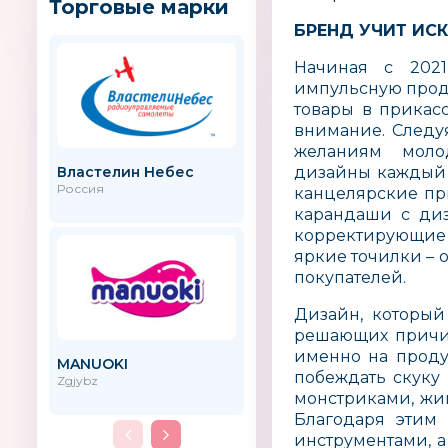
Торговые марки
БРЕНД УЧИТ ИСК
Начиная с 2021
импульсную прод
товары в прикас
внимание. Следу
желаниям моло
Властелин Небес
LapaHouse
дизайны каждый 
Россия
канцелярские пр
карандаши с диз
корректирующие 
яркие точилки – 
покупателей.
Дизайн, который 
решающих причин
именно на проду
MANUOKI
LISCIANI
побеждать скуку
Zgjybz
Италия
монстриками, жив
Благодаря этим
инструментами, 