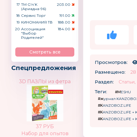
17
ТМ G′n’K
203.00
(Ариадна-96)
18
Сервис Торг
191.00
19
КИНОМАНИЯ ТВ
188.00
20
Ассоциация
184.00
"Выбор
Родителей"
Смотреть все
Просмотров:
Спецпредложения
Размещено:
28
3D ПАЗЛЫ из фетра
Раздел:
Статьи
Теги:
#MESHU
#журнал KANZOBO
#KANZOBOZ.LIFE
#KANZOBOZ.LIFE +
#KANZOBOZ.LIFE +
37 РУБ
Набор для опытов