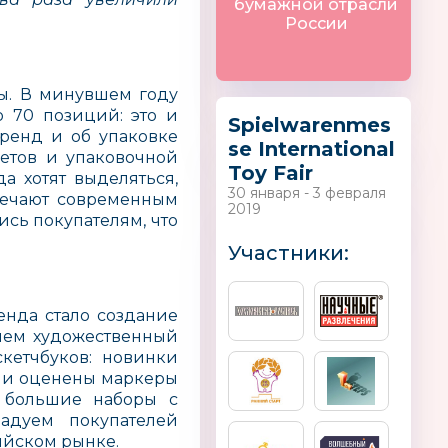
бумажной отрасли
России
ры. В минувшем году
о 70 позиций: это и
Spielwarenmes
бренд и об упаковке
se International
кетов и упаковочной
Toy Fair
а хотят выделяться,
30 января - 3 февраля
вечают современным
2019
сь покупателям, что
Участники:
енда стало создание
ряем художественный
кетчбуков: новинки
ыли оценены маркеры
л большие наборы с
адуем покупателей
ийском рынке.