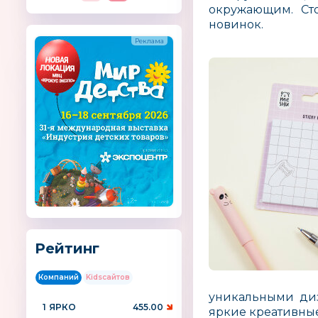
окружающим. Сто
новинок.
Рейтинг
Компаний
Kidsсайтов
уникальными диз
1
ЯРКО
455.00
яркие креативны