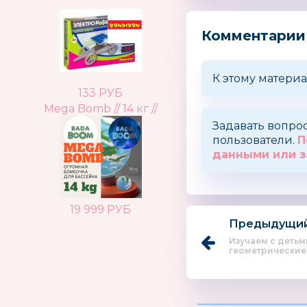
Комментарии
К этому материа
133 РУБ
Mega Bomb // 14 кг //
Задавать вопро
пользователи.
П
данными или з
19 999 РУБ
Предыдущий
Изучаем с детьм
геометрические 