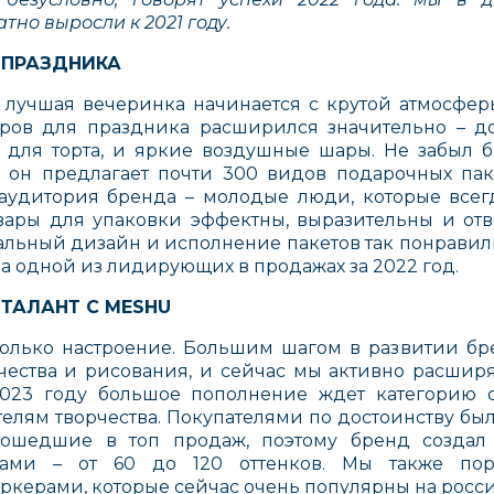
тно выросли к 2021 году.
 ПРАЗДНИКА
о лучшая вечеринка начинается с крутой атмосфе
аров для праздника расширился значительно – д
 для торта, и яркие воздушные шары. Не забыл 
ь он предлагает почти 300 видов подарочных па
 аудитория бренда – молодые люди, которые всегд
вары для упаковки эффектны, выразительны и от
льный дизайн и исполнение пакетов так понравили
ла одной из лидирующих в продажах за 2022 год.
 ТАЛАНТ С MESHU
только настроение. Большим шагом в развитии бр
рчества и рисования, и сейчас мы активно расши
2023 году большое пополнение ждет категорию с
телям творчества. Покупателями по достоинству б
 вошедшие в топ продаж, поэтому бренд созда
ами – от 60 до 120 оттенков. Мы также пор
керами, которые сейчас очень популярны на росс