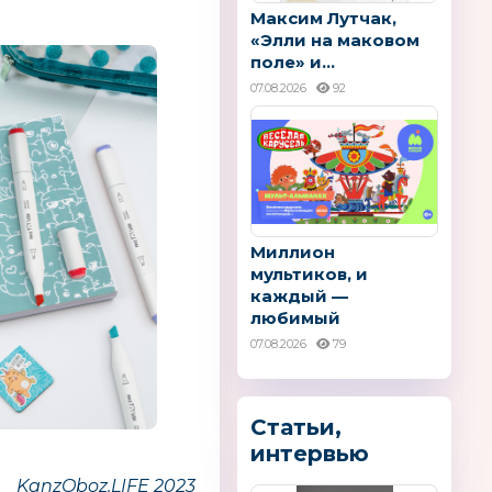
Максим Лутчак,
«Элли на маковом
поле» и...
07.08.2026
92
Миллион
мультиков, и
каждый —
любимый
07.08.2026
79
Статьи,
интервью
KanzOboz.LIFE 2023