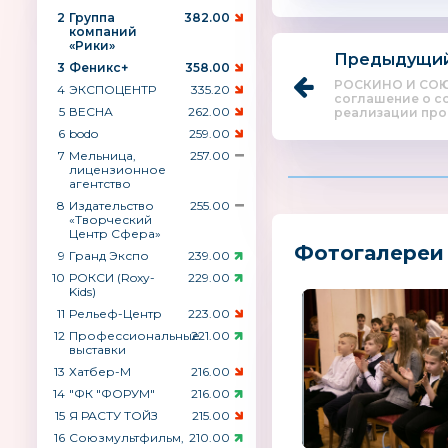
2
Группа
382.00
компаний
«Рики»
Предыдущий
3
Феникс+
358.00
РОСКИНО И СО
4
ЭКСПОЦЕНТР
335.20
соглашение о с
5
ВЕСНА
262.00
реализации прое
6
bodo
259.00
7
Мельница,
257.00
лицензионное
агентство
8
Издательство
255.00
«Творческий
Центр Сфера»
Фотогалереи
9
Гранд Экспо
239.00
10
РОКСИ (Roxy-
229.00
Kids)
11
Рельеф-Центр
223.00
12
Профессиональные
221.00
выставки
13
Хатбер-М
216.00
14
"ФК "ФОРУМ"
216.00
15
Я РАСТУ ТОЙЗ
215.00
16
Союзмультфильм,
210.00