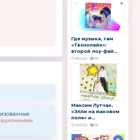
Где музыка, там
«Технолайк»:
второй лоу-фай...
07.08.2026
85
Максим Лутчак,
«Элли на маковом
оризованные
поле» и...
трационными
07.08.2026
86