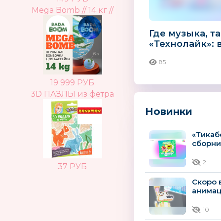
Mega Bomb // 14 кг //
Где музыка, т
«Технолайк»: 
фай альбом «
85
рассвета» уже
19 999 РУБ
3D ПАЗЛЫ из фетра
Новинки
«Тикаб
сборни
2
37 РУБ
Скоро 
анимац
10