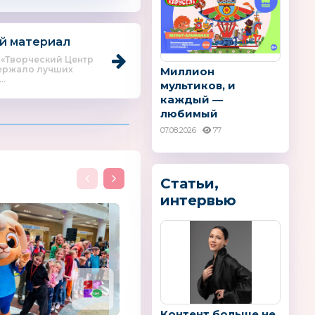
й материал
 «Творческий Центр
ержало лучших
Миллион
..
мультиков, и
каждый —
любимый
07.08.2026
77
Статьи,
интервью
Контент больше не