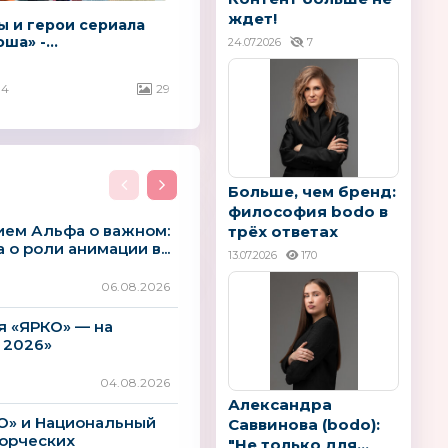
ждет!
 и герои сериала
ша» -...
24.07.2026
7
04
29
Больше, чем бренд:
философия bodo в
ием Альфа о важном:
трёх ответах
о роли анимации в...
13.07.2026
170
06.08.2026
 «ЯРКО» — на
 2026»
04.08.2026
Александра
КО» и Национальный
Саввинова (bodo):
орческих
"Не только для...