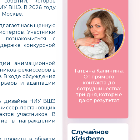
 событии, которое
ИУ ВШЭ. В 2026 году
 Москве.
едлагает насыщенную
кспертов. Участники
 познакомиться с
ддержке конкурсной
удии анимационной
кников-режиссеров в
Татьяна Калинина:
0. В ходе обсуждения
От прямого
контакта до
карьеры и адаптации
сотрудничества:
три дня, которые
дают результат
лы дизайна НИУ ВШЭ
ссер-постановщик
ктов участников. В
стие в награждении
Случайное
KidsФото
 проекты в области