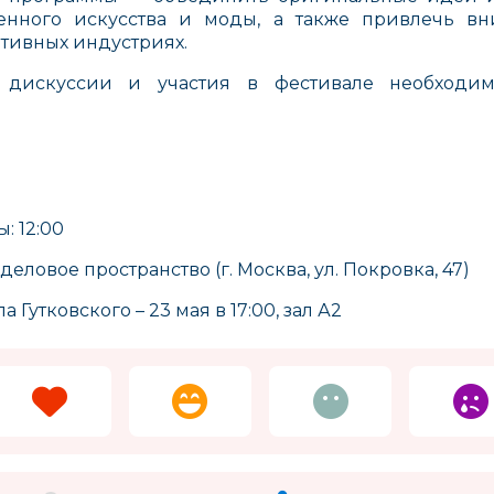
енного искусства и моды, а также привлечь в
тивных индустриях.
дискуссии и участия в фестивале необходим
Бадабум
Omutsu
Помога
Россия
Япония
: 12:00
еловое пространство (г. Москва, ул. Покровка, 47)
 Гутковского – 23 мая в 17:00, зал А2
Motorola
Ebulobo
Bossa 
Китай
Россия