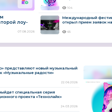
компетенций...
104
ам
Международный фестив
второй лоу-
открыл прием заявок н
актерскую...
Онлайн до
07.08.2026
65
 в сети
о» представляют новый музыкальный
к «Музыкальные радости»
22.06.2026
выйдет специальная серия
ионного проекта «Технолайк»
24.03.2026