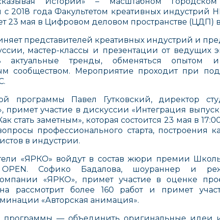
сказывая Истории» – масштабном городском
 с 2018 года Факультетом креативных индустрий Н
т 23 мая в Цифровом деловом пространстве (ЦДП) в
иняет представителей креативных индустрий и пр
уссии, мастер-классы и презентации от ведущих э
ть актуальные тренды, обменяться опытом и
ым сообществом. Мероприятие проходит при по
С.
ой программы Павел Гутковский, директор ст
, примет участие в дискуссии «Интеграция выпус
к стать заметным», которая состоится 23 мая в 17:0
 вопросы профессионального старта, построения 
стов в индустрии.
тели «ЯРКО» войдут в состав жюри премии Шко
OPEN. Софико Бадалова, шоураннер и режи
мпании «ЯРКО», примет участие в оценке прое
она рассмотрит более 160 работ и примет уча
оминации «Авторская анимация».
 программы — объединить оригинальные идеи и