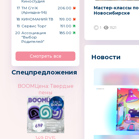
Киностудия
Мастер-классы по
17
ТМ G′n’K
206.00
(Ариадна-96)
Новосибирске
18
КИНОМАНИЯ ТВ
199.00
19
Сервис Торг
191.00
1
1521
20
Ассоциация
185.00
"Выбор
Родителей"
Смотреть все
Новости
Спецпредложения
BOOMЦена: Твердые
пены
149 РУБ