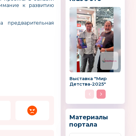
нимание к развитию
а предварительная
ю папе
Живой Песок
ROMANA
Выставка "Мир
Детства-2025"
Nova
Лига WatchCar
INDIGO
Материалы
Южная Корея
портала