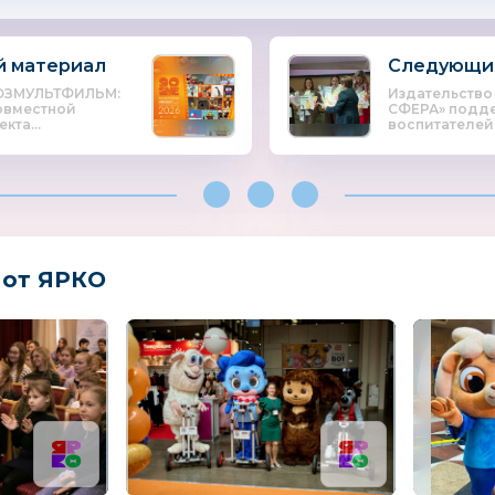
 материал
Следующи
ЮЗМУЛЬТФИЛЬМ:
Издательство
овместной
СФЕРА» подд
кта...
воспитателей.
 от ЯРКО