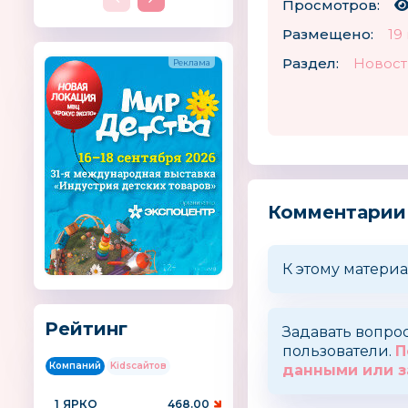
Просмотров:
Размещено:
19
Раздел:
Новост
Комментарии
К этому материа
Рейтинг
Задавать вопро
пользователи.
П
Компаний
Kidsсайтов
данными или з
1
ЯРКО
468.00