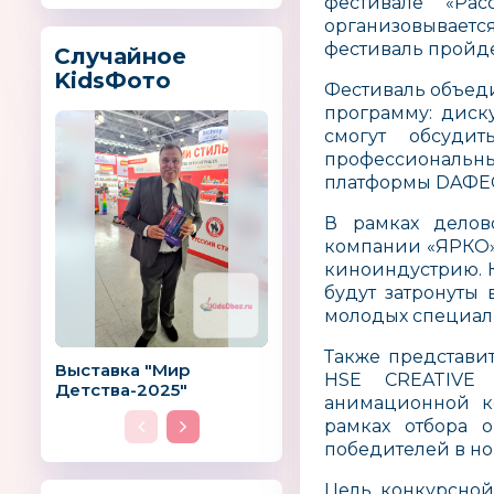
фестивале «Рас
организовывается
фестиваль пройде
Случайное
KidsФото
Фестиваль объед
программу: диск
смогут обсуди
профессиональн
платформы DAФЕ
В рамках делов
компании «ЯРКО»
киноиндустрию. Ка
будут затронуты
молодых специали
Также представи
Выставка "Мир
HSE CREATIVE 
Детства-2025"
анимационной ко
рамках отбора 
победителей в н
Цель конкурсной