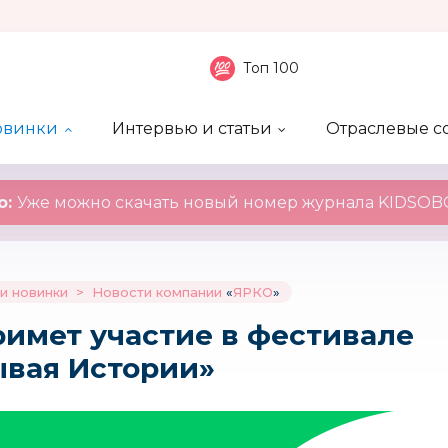
Топ 100
овинки
Интервью и статьи
Отраслевые с
боненты
 компаний
ие события
ы
нал
Рейтинг publicity
Новинки компаний
Блоги
KIDSOBOZ
о:
Уже можно скачать новый номер журнала KIDSOBO
и новинки
>
Новости компании
«
ЯРКО
»
римет участие в фестивале
ывая Истории»