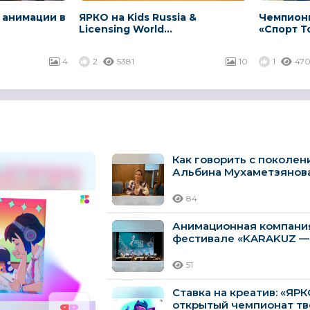
 анимации в
ЯРКО на Kids Russia &
Чемпионы
Licensing World...
«Спорт То
4
2
5381
10
1
47
Как говорить с поколен
Альбина Мухаметзянова 
84
Анимационная компания
фестивале «KARAKUZ —
51
Ставка на креатив: «ЯР
открытый чемпионат тв