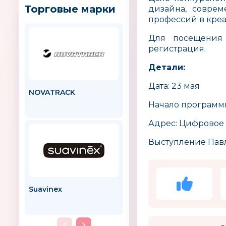
Торговые марки
дизайна, соврем
профессий в креа
Для посещения 
регистрация.
Детали:
Дата: 23 мая
NOVATRACK
Navington
Польша
Начало программы
Адрес: Цифровое д
Выступление Павла
Suavinex
Тима и Тома
Россия