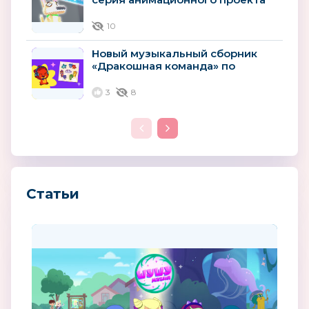
«Технолайк»
10
Новый музыкальный сборник
«Дракошная команда» по
мотивам мультсериала
«Дракошия»
3
8
Статьи