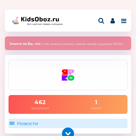
Всё о детских товарах и игрушках
Знаете ли Вы, что:
Уже можно скачать новый номер журнала KIDSOBOZ 2025 (сентябрь)
462
1
канцпоинт
место
Новости