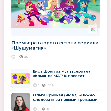
Премьера второго сезона сериала
«Шушумагия»
1
2011
Енот Шоня из мультсериала
«Команда МАТЧ» посетит
Баскетбольный Матч всех звёзд
Единой...
3
1604
Ольга Крицкая (ЯРКО): «Нужно
следовать за новыми трендами
и использовать новые...
3
485