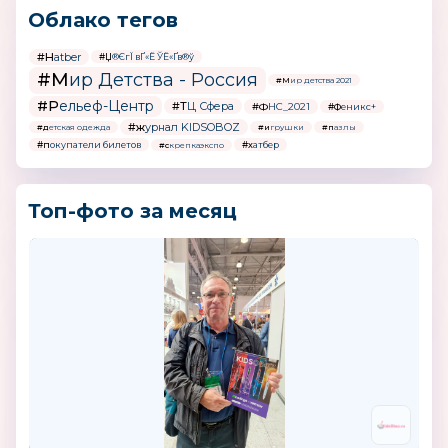
Облако тегов
#Hatber
#Џ®ЄгЇ вҐ«Ё ЎЁ«Ґв®ў
#Мир Детства - Россия
#Мир детства 2021
#Рельеф-Центр
#ТЦ Сфера
#ФНС_2021
#Феникс+
#журнал KIDSOBOZ
#детская одежда
#игрушки
#пазлы
#покупатели билетов
#хатбер
#скрепкаэкспо
Топ-фото за месяц