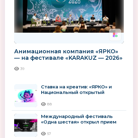
Анимационная компания «ЯРКО»
— на фестивале «KARAKUZ — 2026»
39
Ставка на креатив: «ЯРКО» и
Национальный открытый
чемпионат творческих
компетенций...
88
Международный фестиваль
«Одна шестая» открыл прием
заявок на сценарную и
актерскую...
57