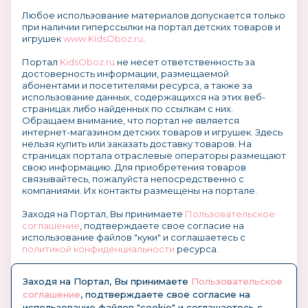
Любое использование материалов допускается только
при наличии гиперссылки на портал детских товаров и
игрушек
www.KidsOboz.ru
.
Портал
KidsOboz.ru
не несет ответственность за
достоверность информации, размещаемой
абонентами и посетителями ресурса, а также за
использование данных, содержащихся на этих веб-
страницах либо найденных по ссылкам с них.
Обращаем внимание, что портал не является
интернет-магазином детских товаров и игрушек. Здесь
нельзя купить или заказать доставку товаров. На
страницах портала отраслевые операторы размещают
свою информацию. Для приобретения товаров
связывайтесь, пожалуйста непосредственно с
компаниями. Их контакты размещены на портале.
Заходя на Портал, Вы принимаете
Пользовательское
соглашение
, подтверждаете свое согласие на
использование файлов "куки" и соглашаетесь с
политикой конфиденциальности
ресурса.
О размещении информации и рекламы на портале
Заходя на Портал, Вы принимаете
Пользовательское
соглашение
, подтверждаете свое согласие на
использование файлов "cookie" и соглашаетесь с