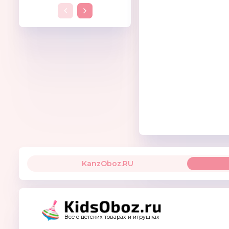
KanzOboz.RU
Всё о детских товарах и игрушках