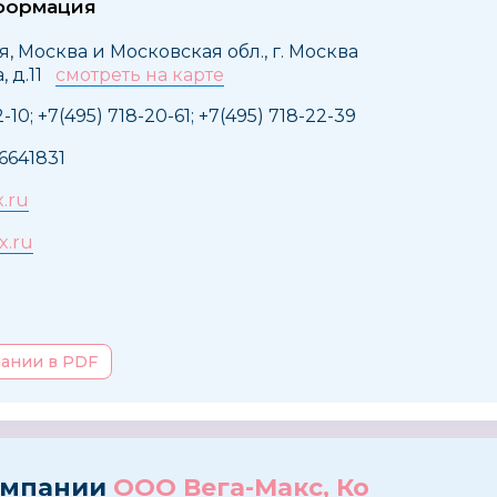
формация
я, Москва и Московская обл., г. Москва
, д.11
смотреть на карте
-10; +7(495) 718-20-61; +7(495) 718-22-39
6641831
.ru
x.ru
пании в PDF
омпании
ООО Вега-Макс, Ко