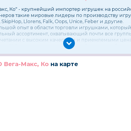
акс, Ко″ - крупнейший импортер игрушек на россий
еров такие мировые лидеры по производству игруш
, SkipHop, Llorens, Falk, Oops, Unice, Feber и другие.
льшой опыт в области торговли игрушками, который
льный ассортимент, охватывающий почти все групп
очетании с высоким качеством и приемлемыми цен
кс, Ко″ уверенно и с перспективой смотрит в будущ
 Вега-Макс, Ко
на карте