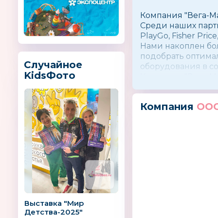
Компания ″Вега-М
Среди наших партн
PlayGo, Fisher Price
Нами накоплен бо
подобрать оптима
Случайное
оборудования в с
KidsФото
Компания ″Вега-Ма
Компания
ООО
Выставка "Мир
Детства-2025"