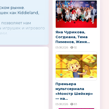
ском рынке.
ек как Kiddieland,
 позволяет нам
ы игрушек и игрового
Яна Чурикова,
ами.
Согдиана, Тема
ее!
Пименов, Женя...
05.08.2026
92
Премьера
мультсериала
«Монстр Шейкер»
— на...
05.08.2026
83