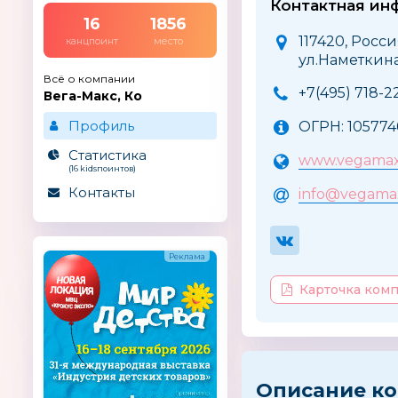
Контактная ин
16
1856
117420, Росси
канцпоинт
место
ул.Наметкина
Всё о компании
+7(495) 718-22
Вега-Макс, Ко
Профиль
ОГРН: 105774
Статистика
www.vegamax
(16 kidsпоинтов)
Контакты
info@vegama
Карточка ком
Описание к