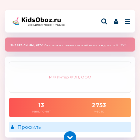
Всё о детских товарах и игрушках
Знаете ли Вы, что:
Уже можно скачать новый номер журнала KIDSOBOZ 2025 (сентябрь)
МФ Интер ФЭП, ООО
13
2753
канцпоинт
место
Профиль