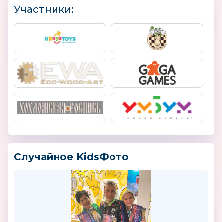
Участники:
Случайное KidsФото