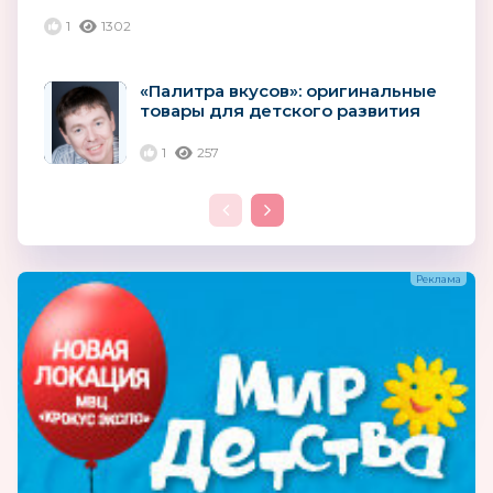
относимся ко всем нашим
1
1302
покупателям»
«Палитра вкусов»: оригинальные
товары для детского развития
1
257