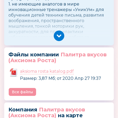
1. не имеющие аналогов в мире
инновационные тренажеры «УникУм» для
обучения детей технике письма, развития
воображения, пространственного
мышления, тонкой моторики рук,
аккуратности, для профилактики
заболевания запястья при работе за
компьютером и др.;
2. «Тестплей» – обучающие пособия серии
«Умные кубики» и «Тренажер для письма»
Файлы компании
Палитра вкусов
на 3-х языках;
(Аксиома Роста)
3. наборы для творчества в технике
квиллинга (3D-фигурки из гофрокартона),
aksioma rosta katalog.pdf
увлекательная игрушка-тренажер «Хилап»,
Размер: 3,87 Мб; от 2020 Апр 27 19:37
игровое пособие «Семечки и орешки»,
игрушка-тренажер «Йо-йо», головоломка
Все файлы
«Причудливая пирамида» и
копировальный экран «Мираж»,
выпускаемые под нашей собственной
Компания
Палитра вкусов
торговой маркой «Смышлёный»®;
4. игры с наклейками и магнитами,
(Аксиома Роста)
на карте