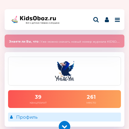
Всё о детских товарах и игрушках
Знаете ли Вы, что:
Уже можно скачать новый номер журнала KIDSOBOZ 2025 (сентябрь)
39
261
канцпоинт
место
Профиль