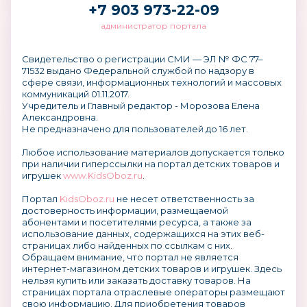
+7 903 973-22-09
администратор портала
Свидетельство о регистрации СМИ — ЭЛ № ФС 77–
71532 выдано Федеральной службой по надзору в
сфере связи, информационных технологий и массовых
коммуникаций 01.11.2017.
Учредитель и Главный редактор - Морозова Елена
Александровна.
Не предназначено для пользователей до 16 лет.
Любое использование материалов допускается только
при наличии гиперссылки на портал детских товаров и
игрушек
www.KidsOboz.ru
.
Портал
KidsOboz.ru
не несет ответственность за
достоверность информации, размещаемой
абонентами и посетителями ресурса, а также за
использование данных, содержащихся на этих веб-
страницах либо найденных по ссылкам с них.
Обращаем внимание, что портал не является
интернет-магазином детских товаров и игрушек. Здесь
нельзя купить или заказать доставку товаров. На
страницах портала отраслевые операторы размещают
свою информацию. Для приобретения товаров