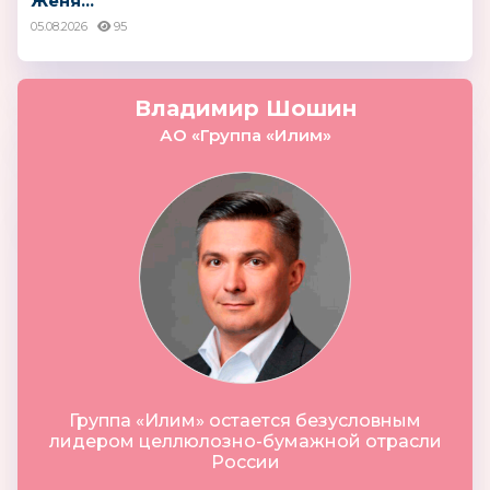
Женя...
05.08.2026
95
Владимир Шошин
АО «Группа «Илим»
Группа «Илим» остается безусловным
лидером целлюлозно-бумажной отрасли
России