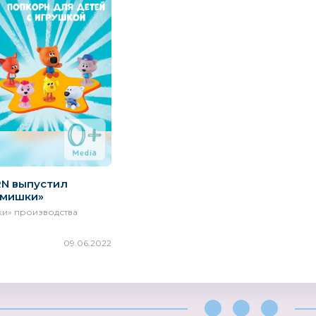
N выпустил
−мишки»
и» производства
09.06.2022