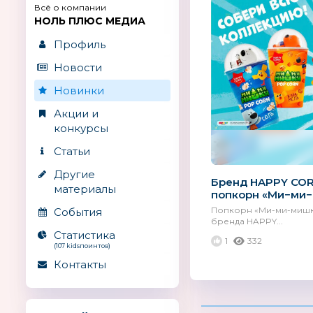
Всё о компании
НОЛЬ ПЛЮС МЕДИА
Профиль
Новости
Новинки
Акции и
конкурсы
Статьи
Другие
Бренд HAPPY COR
материалы
попкорн «Ми−ми
Попкорн «Ми-ми-мишк
События
бренда HAPPY...
Статистика
1
332
(107 kidsпоинтов)
Контакты