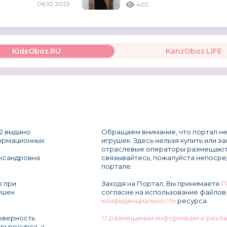
06.10.2023
402
бованными
KidsOboz.RU
KanzOboz.LIFE
2 выдано
Обращаем внимание, что портал не
формационных
игрушек. Здесь нельзя купить или з
отраслевые операторы размещают
ксандровна.
связывайтесь, пожалуйста непосре
портале.
о при
Заходя на Портал, Вы принимаете
П
ушек
согласие на использование файлов 
конфиденциальности
ресурса.
товерность
О размещении информации и рекла
и ресурса, а