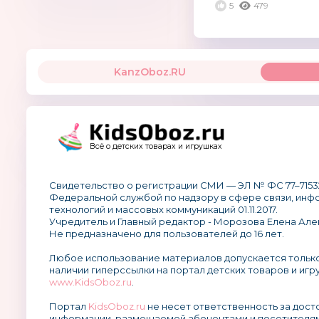
5
479
более востре
и...
KanzOboz.RU
Всё о детских товарах и игрушках
Свидетельство о регистрации СМИ — ЭЛ № ФС 77–7153
Федеральной службой по надзору в сфере связи, ин
технологий и массовых коммуникаций 01.11.2017.
Учредитель и Главный редактор - Морозова Елена Але
Не предназначено для пользователей до 16 лет.
Любое использование материалов допускается тольк
наличии гиперссылки на портал детских товаров и игр
www.KidsOboz.ru
.
Портал
KidsOboz.ru
не несет ответственность за дос
информации, размещаемой абонентами и посетителям