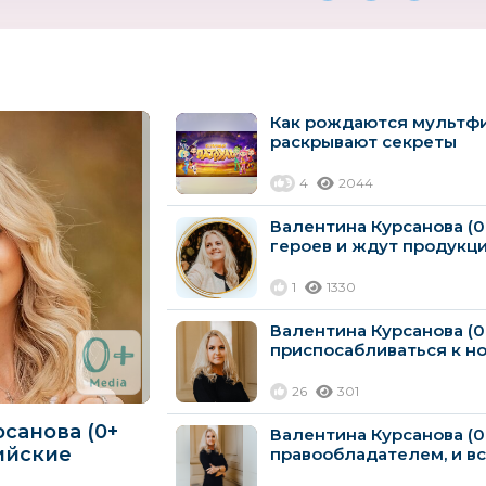
Как рождаются мультфи
раскрывают секреты
4
2044
Валентина Курсанова (0
героев и ждут продукцию
1
1330
Валентина Курсанова (0
приспосабливаться к но
26
301
санова (0+
Валентина Курсанова (0 
ийские
правообладателем, и всё
новятся