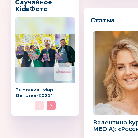
Случайное
KidsФото
Статьи
Выставка "Мир
Детства-2025"
Валентина Кур
MEDIA): «Росс
лицензии ста