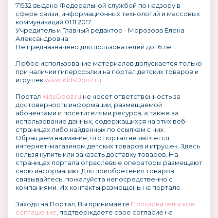
71532 выдано Федеральной службой по надзору в
сфере связи, информационных технологий и массовых
коммуникаций 01.11.2017.
Учредитель и Главный редактор - Морозова Елена
Александровна.
Не предназначено для пользователей до 16 лет.
Любое использование материалов допускается только
при наличии гиперссылки на портал детских товаров и
игрушек
www.KidsOboz.ru
.
Портал
KidsOboz.ru
не несет ответственность за
достоверность информации, размещаемой
абонентами и посетителями ресурса, а также за
использование данных, содержащихся на этих веб-
страницах либо найденных по ссылкам с них.
Обращаем внимание, что портал не является
интернет-магазином детских товаров и игрушек. Здесь
нельзя купить или заказать доставку товаров. На
страницах портала отраслевые операторы размещают
свою информацию. Для приобретения товаров
связывайтесь, пожалуйста непосредственно с
компаниями. Их контакты размещены на портале.
Заходя на Портал, Вы принимаете
Пользовательское
соглашение
, подтверждаете свое согласие на