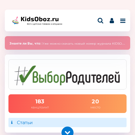
Всё о детских товарах и игрушках
Знаете ли Вы, что:
Уже можно скачать новый номер журнала KIDSOBOZ 2025 (сентябрь)
183
20
канцпоинт
место
Статьи