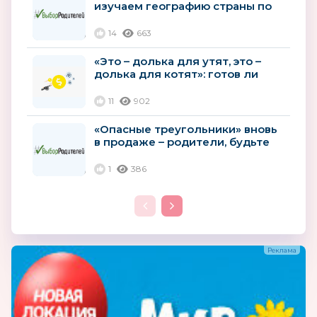
изучаем географию страны по
фабрикам школьной формы
14
663
«Это – долька для утят, это –
долька для котят»: готов ли
российский производитель...
11
902
«Опасные треугольники» вновь
в продаже – родители, будьте
бдительны!
1
386