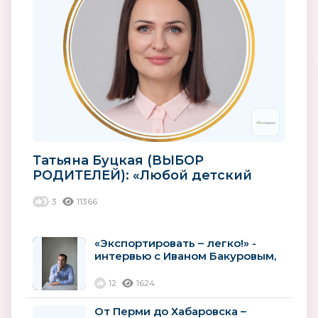
Татьяна Буцкая (ВЫБОР
РОДИТЕЛЕЙ): «Любой детский
товар должен быть
3
11366
качественным»
«Экспортировать – легко!» -
интервью с Иваном Бакуровым,
учредителем и владельцем...
12
1624
От Перми до Хабаровска –