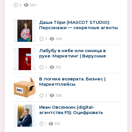
Технологии | Ритейл
2
360
Даша Тôри (MASCOT STUDIO):
Персонажи — секретные агенты
корпораций
3
298
Лабубу в небе или синица в
руке. Маркетинг | Вирусные
товары
2
353
В логике возврата. Бизнес |
Маркетплейсы
3
338
Иван Овсянкин (digital-
агентства F5): Оцифровать
лояльность: как ритейлу
сохранить...
1
316