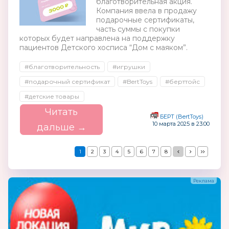
благотворительная акция.
Компания ввела в продажу
подарочные сертификаты,
часть суммы с покупки
которых будет направлена на поддержку
пациентов Детского хосписа “Дом с маяком”.
#благотворительность
#игрушки
#подарочный сертификат
#BertToys
#берттойс
#детские товары
Читать
БЕРТ (BertToys)
10 марта 2025 в 23:00
дальше →
1
2
3
4
5
6
7
8