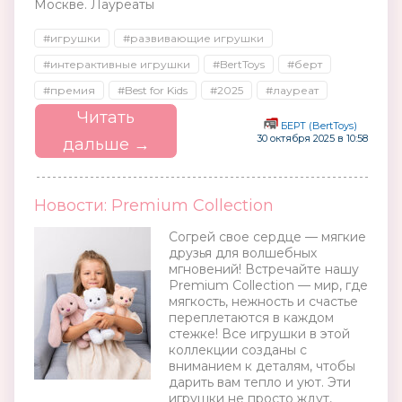
Москве. Лауреаты
#игрушки
#развивающие игрушки
#интерактивные игрушки
#BertToys
#берт
#премия
#Best for Kids
#2025
#лауреат
Читать
БЕРТ (BertToys)
30 октября 2025 в 10:58
дальше →
Новости: Premium Collection
Согрей свое сердце — мягкие
друзья для волшебных
мгновений! Встречайте нашу
Premium Collection — мир, где
мягкость, нежность и счастье
переплетаются в каждом
стежке! Все игрушки в этой
коллекции созданы с
вниманием к деталям, чтобы
дарить вам тепло и уют. Эти
игрушки не просто ждут,