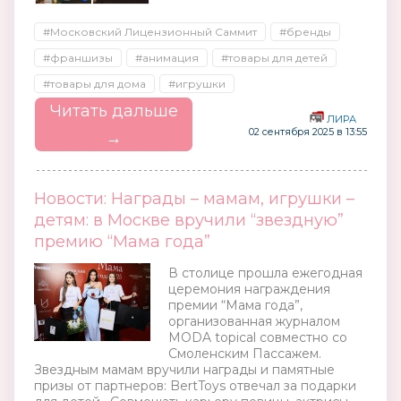
#Московский Лицензионный Саммит
#бренды
#франшизы
#анимация
#товары для детей
#товары для дома
#игрушки
Читать дальше
ЛИРА
02 сентября 2025 в 13:55
→
Новости: Награды – мамам, игрушки –
детям: в Москве вручили “звездную”
премию “Мама года”
В столице прошла ежегодная
церемония награждения
премии “Мама года”,
организованная журналом
MODA topical совместно со
Смоленским Пассажем.
Звездным мамам вручили награды и памятные
призы от партнеров: BertToys отвечал за подарки