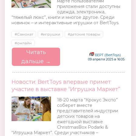
марте пользователям
приложения стали доступны
одежда, электроника,
“тяжелый люкс”, книги и многое другое. Среди
новинок – и интерактивные игрушки от BertToys.
#Самокат
#игрушки
#детские товары
#онлайн
Читать
БЕРТ (BertToys)
09 апреля 2025 в 16:05
дальше →
Новости: BertToys впервые примет
участие в выставке “Игрушка Маркет”
18-20 марта “Крокус Экспо”
соберет вместе
представителей индустрии
детских товаров на
ежегодной выставке
ChristmasBox Podarki &
“Игрушка Маркет”. Среди участников –