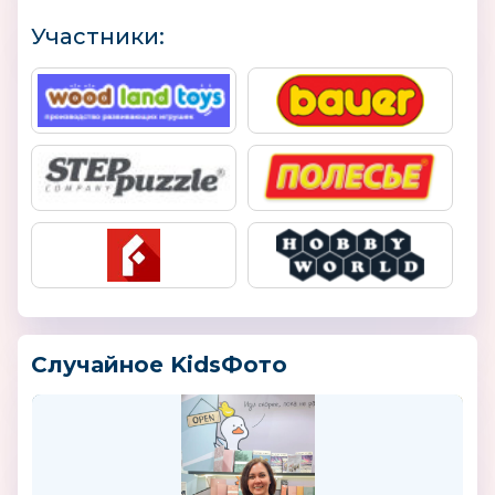
Участники:
Случайное KidsФото