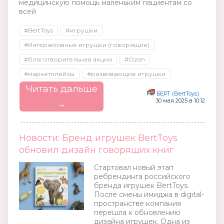
медицинскую помощь маленьким пациентам со
всей
#BertToys
#игрушки
#Интерактивные игрушки (говорящие)
#благотворительная акция
#Ozon
#маркетплейсы
#развивающие игрушки
Читать дальше
БЕРТ (BertToys)
30 мая 2025 в 10:12
→
Новости: Бренд игрушек BertToys
обновил дизайн говорящих книг
Стартовал новый этап
ребрендинга российского
бренда игрушек BertToys.
После смены имиджа в digital-
пространстве компания
перешла к обновлению
дизайна игрушек. Одна из