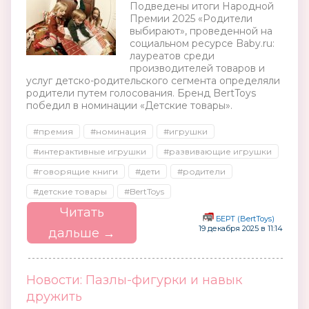
Подведены итоги Народной
Премии 2025 «Родители
выбирают», проведенной на
социальном ресурсе Baby.ru:
лауреатов среди
производителей товаров и
услуг детско-родительского сегмента определяли
родители путем голосования. Бренд BertToys
победил в номинации «Детские товары».
#премия
#номинация
#игрушки
#интерактивные игрушки
#развивающие игрушки
#говорящие книги
#дети
#родители
#детские товары
#BertToys
Читать
БЕРТ (BertToys)
19 декабря 2025 в 11:14
дальше →
Новости: Пазлы-фигурки и навык
дружить