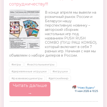
сотрудничеству!!!
В конце апреля мы вывели на
розничный рынок России и
Беларуси нашу
перспективную новинку –
авторский сборник
настольных игр под
названием PUSH RUSH
COMBO (ПУШ РАШ КОМБО),
который включает в себя 7
разных игр. Начиная с мая мы
объявляем о наборе дилеров в России.
#игры
#настольныеигры
#деревянные игрушки
#игрушки
#развивающиеигры
#детскиймир
Читать дальше
"Ново Вуден"
11 мая 2026 в 10:25
→