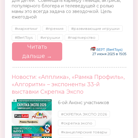
для детей. Совмещать карьеру певицы, актрисы,
популярного блогера и телеведущей с ролью
мамы это всегда задача со звездочкой. Цель
ежегодной
#маркетинг
#премия
#развивающие игрушки
#BertToys
#игрушки
#партнерство
Читать
БЕРТ (BertToys)
27 июня 2025 в 15:05
дальше →
Новости: «Апплика», «Рамка Профиль»,
«Алгоритм» – экспоненты 33-й
выставки Скрепка Экспо
6-ой Анонс участников
#СКРЕПКА ЭКСПО 2026
#скрепка экспо
#канцелярские товары