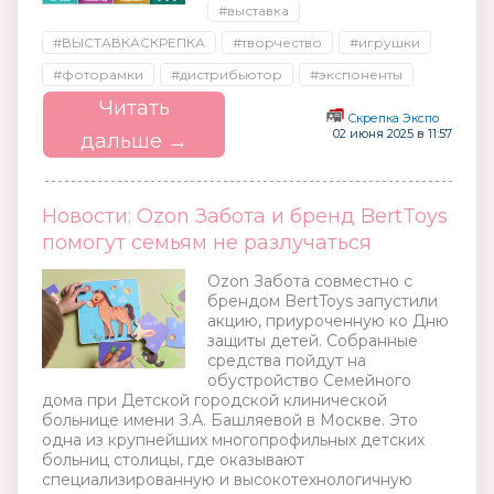
#выставка
#ВЫСТАВКАСКРЕПКА
#творчество
#игрушки
#фоторамки
#дистрибьютор
#экспоненты
Читать
Скрепка Экспо
02 июня 2025 в 11:57
дальше →
Новости: Ozon Забота и бренд BertToys
помогут семьям не разлучаться
Ozon Забота совместно с
брендом BertToys запустили
акцию, приуроченную ко Дню
защиты детей. Собранные
средства пойдут на
обустройство Семейного
дома при Детской городской клинической
больнице имени З.А. Башляевой в Москве. Это
одна из крупнейших многопрофильных детских
больниц столицы, где оказывают
специализированную и высокотехнологичную