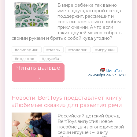
В мире ребёнка так важно
иметь друга, который всегда
поддержит, рассмешит и
составит компанию в любом
приключении. А что если
таких друзей можно собрать
своими руками и брать с собой куда угодно?
#слипарики
#пазлы
#поделки
#игрушки
#подарок
#дружба
Читать дальше
МиниТоп
26 ноября 2025 в 14:39
→
Новости: BertToys представляет книгу
«Любимые сказки» для развития речи
Российский детский бренд
BertToys выпустил новое
пособие для логопедической
серии игрушек – книгу