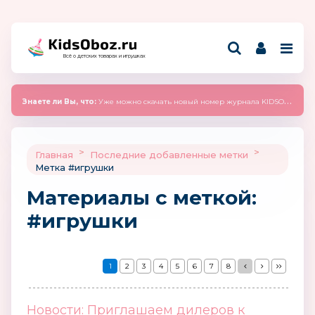
Всё о детских товарах и игрушках
Знаете ли Вы, что:
Уже можно скачать новый номер журнала KIDSOBOZ 2025 (сентябрь)
>
>
Главная
Последние добавленные метки
Метка #игрушки
Материалы c меткой:
#игрушки
1
2
3
4
5
6
7
8
Новости: Приглашаем дилеров к