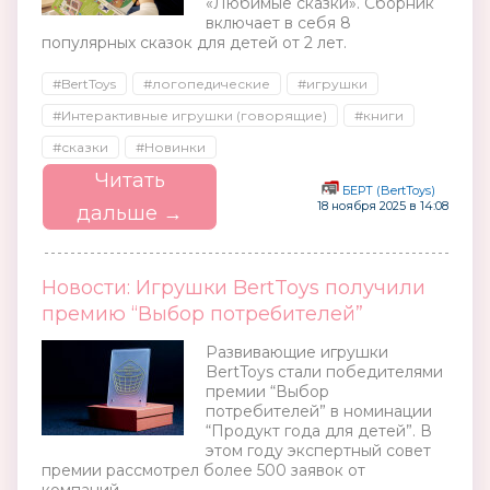
«Любимые сказки». Сборник
включает в себя 8
популярных сказок для детей от 2 лет.
#BertToys
#логопедические
#игрушки
#Интерактивные игрушки (говорящие)
#книги
#сказки
#Новинки
Читать
БЕРТ (BertToys)
18 ноября 2025 в 14:08
дальше →
Новости: Игрушки BertToys получили
премию “Выбор потребителей”
Развивающие игрушки
BertToys стали победителями
премии “Выбор
потребителей” в номинации
“Продукт года для детей”. В
этом году экспертный совет
премии рассмотрел более 500 заявок от