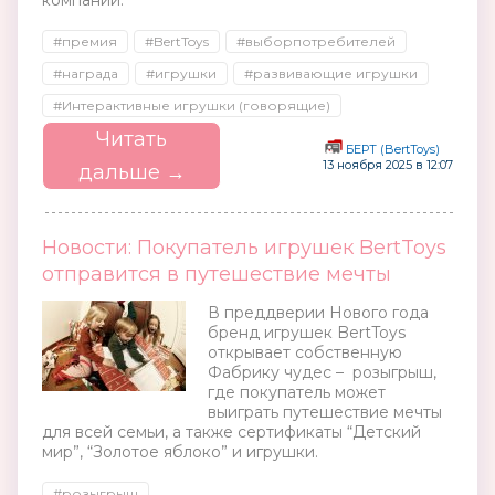
компаний.
#премия
#BertToys
#выборпотребителей
#награда
#игрушки
#развивающие игрушки
#Интерактивные игрушки (говорящие)
Читать
БЕРТ (BertToys)
13 ноября 2025 в 12:07
дальше →
Новости: Покупатель игрушек BertToys
отправится в путешествие мечты
В преддверии Нового года
бренд игрушек BertToys
открывает собственную
Фабрику чудес – розыгрыш,
где покупатель может
выиграть путешествие мечты
для всей семьи, а также сертификаты “Детский
мир”, “Золотое яблоко” и игрушки.
#розыгрыш