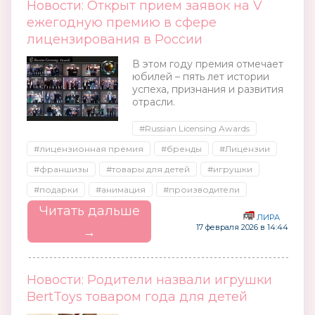
Новости: Открыт прием заявок на V
ежегодную премию в сфере
лицензирования в России
В этом году премия отмечает
юбилей – пять лет истории
успеха, признания и развития
отрасли.
#Russian Licensing Awards
#лицензионная премия
#бренды
#Лицензии
#франшизы
#товары для детей
#игрушки
#подарки
#анимация
#производители
Читать дальше
ЛИРА
17 февраля 2026 в 14:44
→
Новости: Родители назвали игрушки
BertToys товаром года для детей