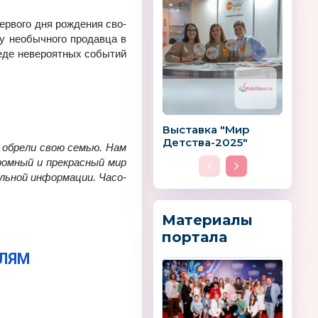
ер­во­го дня рож­де­ния сво­
 у необыч­но­го про­дав­ца в
реде неве­ро­ят­ных со­бы­тий
Выставка "Мир
Детства-2025"
и об­рели свою се­мью. Нам
ом­ный и пре­крас­ный мир
ль­ной ин­фор­ма­ции. Ча­со­
ки
Tomy Games
Winter Wings
Материалы
портала
Е­ЛЯМ