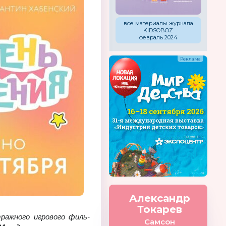
все материалы журнала
KIDSOBOZ
февраль 2024
Александр
Токарев
аж­но­го иг­ро­во­го филь­
Самсон