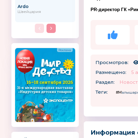
Ardo
Coletto
PR-директор ГК «Ри
Швейцария
Польша
Просмотров:
Размещено:
5 
Раздел:
Новост
Теги:
#Малыша
Информация 