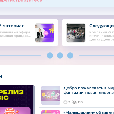
арегистрируйтесь →
 материал
Следующи
зянова – в эфире
Компания «ЯР
ьская правда»...
питчинг аним
для студентов
и
Добро пожаловать в ми
фантазии: новая лицен
«Малышарики»...
3
130
«Малышарики» объявляю