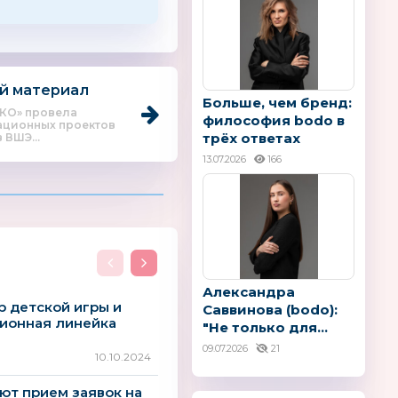
й материал
Больше, чем бренд:
КО» провела
философия bodo в
ационных проектов
трёх ответах
 ВШЭ...
13.07.2026
166
Александра
р детской игры и
Саввинова (bodo):
зионная линейка
"Не только для...
09.07.2026
21
10.10.2024
т прием заявок на