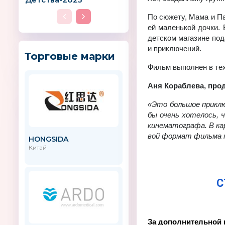
По сю­жету, Мама и Папа
ей ма­лень­кой доч­ки. 
дет­ском ма­га­зине по­д
и при­клю­че­ний.
Торговые марки
Фильм вы­пол­нен в тех­
Аня Ко­раб­лева, про­д
«Это боль­шое при­клю­
бы очень хо­те­лось,
ки­не­ма­то­гра­фа. В ка
вой фор­мат филь­ма по
HONGSIDA
Moulin Roty
Китай
Франция
С
За дополнительной 