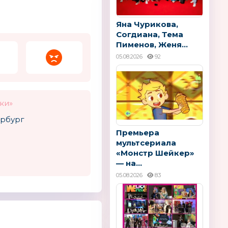
Tutis
PLAYMOBIL
Яна Чурикова,
Согдиана, Тема
Пименов, Женя...
05.08.2026
92
ки»
ербург
Премьера
мультсериала
«Монстр Шейкер»
— на...
05.08.2026
83