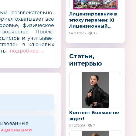
й развлекательно-
Лицензирование в
ериал охватывает все
эпоху перемен: XI
ровье, физическое
Лицензионный...
ворчество. Проект
04.08.2026
85
одистов и учитывает
ставлен в ключевых
ь...
подробнее →
Статьи,
интервью
Контент больше не
ждет!
оризованные
24.07.2026
7
трационными