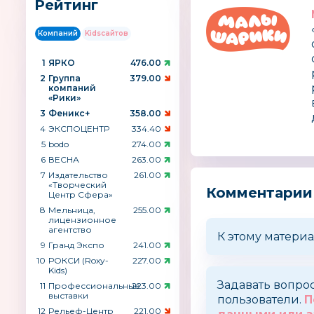
Рейтинг
Компаний
Kidsсайтов
1
ЯРКО
476.00
2
Группа
379.00
компаний
«Рики»
3
Феникс+
358.00
4
ЭКСПОЦЕНТР
334.40
5
bodo
274.00
6
ВЕСНА
263.00
7
Издательство
261.00
«Творческий
Комментарии
Центр Сфера»
8
Мельница,
255.00
лицензионное
агентство
К этому материа
9
Гранд Экспо
241.00
10
РОКСИ (Roxy-
227.00
Kids)
Задавать вопро
11
Профессиональные
223.00
выставки
пользователи.
П
12
Рельеф-Центр
221.00