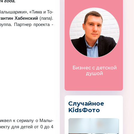
4 года.
­лы­ша­ри­ки», «Ти­ма и То­
тан­тин Ха­бен­ский
(
папа).
уп­па. Парт­нер про­ек­та -
Бизнес с детской
душой
Случайное
KidsФото
­квел к се­ри­а­лу о Ма­лы­
ро­ек­ту для де­тей от 0 до 4