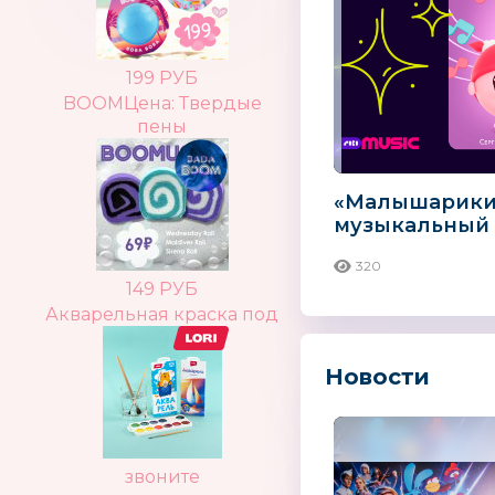
199 РУБ
BOOMЦена: Твердые
пены
«Малышарики
музыкальный 
песнями из но
320
149 РУБ
Акварельная краска под
Новости
звоните