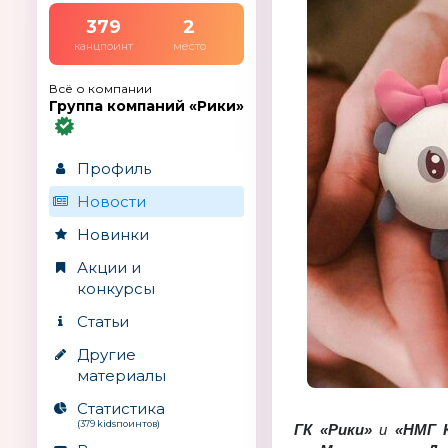
379
2
канцпоинт
место
Всё о компании
Группа компаний «Рики»
Профиль
Новости
Новинки
Акции и
конкурсы
Статьи
Другие
материалы
Статистика
(379 kidsпоинтов)
ГК «Ри­ки»
и
«НМГ К