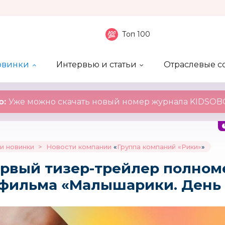
Топ 100
овинки
Интервью и статьи
Отраслевые с
боненты
 компаний
ие события
ы
нал
Рейтинг publicity
Новинки компаний
Блоги
KIDSOBOZ
о:
Уже можно скачать новый номер журнала KIDSOBO
и новинки
>
Новости компании
«
Группа компаний «Рики»
»
рвый тизер-трейлер полном
 фильма «Малышарики. День