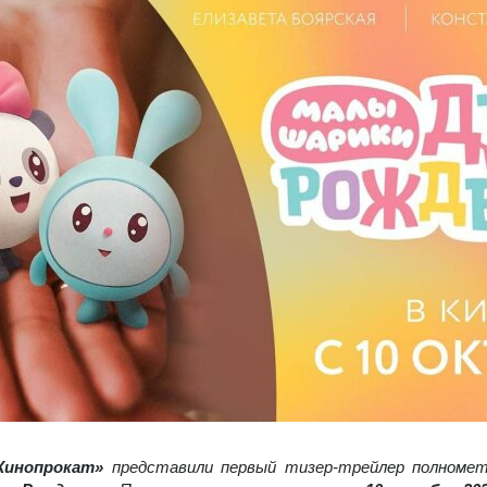
и­но­про­кат»
пред­ста­ви­ли пер­вый ти­зер-трей­лер пол­но­мет­р