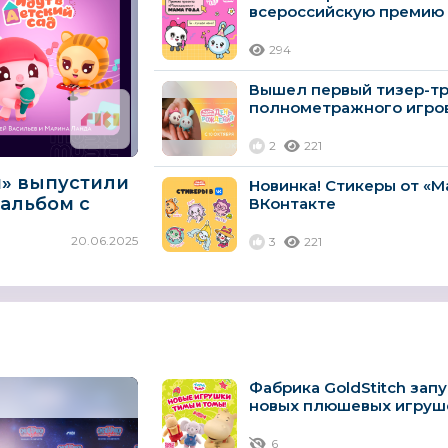
всероссийскую премию 
294
Вышел первый тизер-т
полнометражного игро
«Малышарики. День ро
2
221
» выпустили
Новинка! Стикеры от «
альбом с
ВКонтакте
вого сезона
20.06.2025
3
221
Фабрика GoldStitch зап
новых плюшевых игруше
и Тома»
6