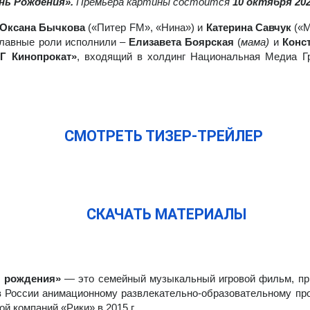
нь Рож­де­ни­я».
Пре­мье­ра кар­ти­ны со­сто­ит­ся
10 ок­тября 202
Ок­сана Быч­ко­ва
(«Пи­тер FM», «Ни­на») и
Ка­те­рина Сав­чук
(«Ма
Глав­ные роли ис­пол­ни­ли –
Ели­за­вета Бо­яр­ская
(
мама)
и
Кон­с
 Ки­но­про­кат»
, вхо­дя­щий в хол­динг На­ци­о­наль­ная Ме­диа Гр
СМОТ­РЕТЬ ТИ­ЗЕР-ТРЕЙ­ЛЕР
-
СКА­ЧАТЬ МА­ТЕ­РИ­А­ЛЫ
 рож­де­ни­я»
— это се­мей­ный му­зы­каль­ный иг­ро­вой фильм, при
Рос­сии ани­ма­ци­он­но­му раз­вле­ка­тель­но-об­ра­зо­ва­тель­но­му п
пой ком­па­ний «Ри­ки» в 2015 г.