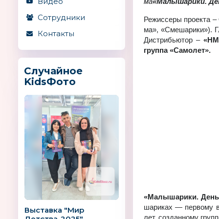
Видео
ма
«Ма­лы­ша­ри­ки. Де
Сотрудники
Ре­жис­се­ры про­ек­та –
ма», «Сме­ша­ри­ки»). 
Контакты
Дис­три­бью­тор –
«НМГ
груп­па «Са­мо­лет».
Случайное
KidsФото
-
«Ма­лы­ша­ри­ки. День
ша­ри­ках — пер­во­му в 
Выставка "Мир
лет, со­здан­но­му груп­
Детства-2025"