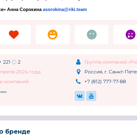
UPPAbaby
TIGER FAMILY (ТАЙГЕР
МАРТ
ки» Анна Сорокина
asorokina@riki.team
ФЭМИЛИ)
США
221
2
Группа компаний «Ри
апреля 2024 года
Россия, г. Санкт-Пет
и компаний
+7 (812) 777-77-88
рики
о бренде