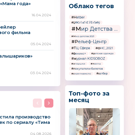
«Мама года»
Облако тегов
16.04.2024
#Hatber
#Џ®ЄгЇ вҐ«Ё ЎЁ«Ґв®ў
рейлер
#Мир Детства - Россия
вого фильма
#Мир детства 2021
ждения»
#Рельеф-Центр
05.04.2024
#ТЦ Сфера
#ФНС_2021
#Феникс+
#детская одежда
Малышариков»
#журнал KIDSOBOZ
#игрушки
#пазлы
#покупатели билетов
03.04.2024
#хатбер
#скрепкаэкспо
Топ-фото за
месяц
устила производство
к по сериалу «Тима
04.08.2026