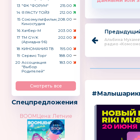
данными или з
13
"ФК "ФОРУМ"
215.00
14
Я РАСТУ ТОЙЗ
212.00
15
Союзмультфильм,
208.00
Киностудия
16
Хатбер-М
203.00
Предыдущий
17
ТМ G′n’K
202.00
Альбина Мухамет
(Ариадна-96)
радио «Комсомол
18
КИНОМАНИЯ ТВ
195.00
19
Сервис Торг
188.00
20
Ассоциация
183.00
"Выбор
Родителей"
Смотреть все
#Малышарик
Спецпредложения
BOOMЦена: Летние