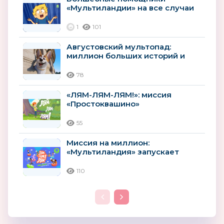
«Мультиландии» на все случаи
лета
1
101
Августовский мультопад:
миллион больших историй и
премьер
78
«ЛЯМ-ЛЯМ-ЛЯМ!»: миссия
«Простоквашино»
55
Миссия на миллион:
«Мультиландия» запускает
крупнейшую игру в истории
телеканала
110