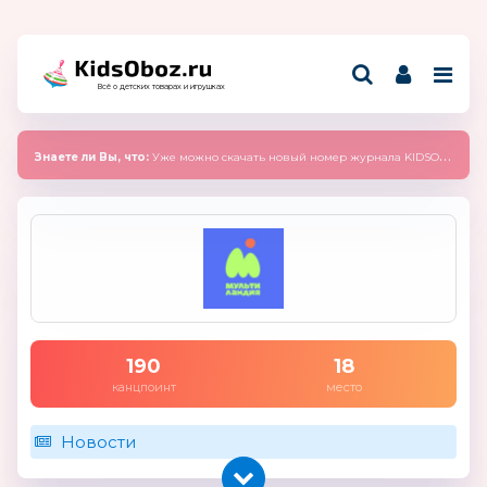
Всё о детских товарах и игрушках
Знаете ли Вы, что:
Уже можно скачать новый номер журнала KIDSOBOZ 2025 (сентябрь)
190
18
канцпоинт
место
Новости