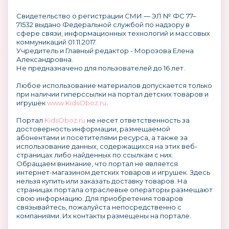
Свидетельство о регистрации СМИ — ЭЛ № ФС 77–
71532 выдано Федеральной службой по надзору в
сфере связи, информационных технологий и массовых
коммуникаций 01.11.2017.
Учредитель и Главный редактор - Морозова Елена
Александровна.
Не предназначено для пользователей до 16 лет.
Любое использование материалов допускается только
при наличии гиперссылки на портал детских товаров и
игрушек
www.KidsOboz.ru
.
Портал
KidsOboz.ru
не несет ответственность за
достоверность информации, размещаемой
абонентами и посетителями ресурса, а также за
использование данных, содержащихся на этих веб-
страницах либо найденных по ссылкам с них.
Обращаем внимание, что портал не является
интернет-магазином детских товаров и игрушек. Здесь
нельзя купить или заказать доставку товаров. На
страницах портала отраслевые операторы размещают
свою информацию. Для приобретения товаров
связывайтесь, пожалуйста непосредственно с
компаниями. Их контакты размещены на портале.