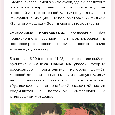
Тихиро, оказавшейся в мире духов, где ей предстоит
пройти путь взросления, спасти родителей, став
взрослой и ответственной. Фильм получил «Оскара»
как лучший анимационный полнометражный фильм и
«Золотого медведя» Берлинского кинофестиваля.
«Унесённые призраками»
создавались без
традиционного сценария: он формировался в
процессе раскадровки, что придало повествованию
визуальную динамику.
5 апреля в 6:00 (повтор в 11:45) на телеканале выйдет
мультфильм
«Рыбка Поньо на утёсе»
, который
рассказывает трогательную историю дружбы
морской девочки Поньо и мальчика Сосукэ. Фильм
часто называют японской интерпретацией
«Русалочки», где европейский сказочный мотив
соединяется с восточной мифологией и
философией Миядзаки.