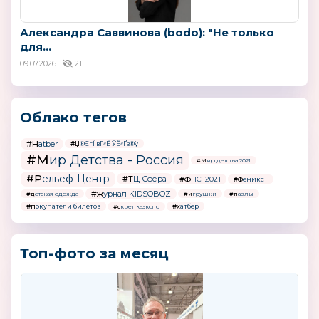
Александра Саввинова (bodo): "Не только
для...
09.07.2026
21
Облако тегов
#Hatber
#Џ®ЄгЇ вҐ«Ё ЎЁ«Ґв®ў
#Мир Детства - Россия
#Мир детства 2021
#Рельеф-Центр
#ТЦ Сфера
#ФНС_2021
#Феникс+
#журнал KIDSOBOZ
#детская одежда
#игрушки
#пазлы
#покупатели билетов
#хатбер
#скрепкаэкспо
Топ-фото за месяц