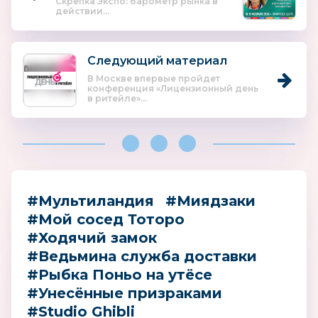
Скрепка Экспо: барометр рынка в
действии...
Следующий материал
В Москве впервые пройдет
конференция «Лицензионный день
в ритейле»...
#Мультиландия
#Миядзаки
#Мой сосед Тоторо
#Ходячий замок
#Ведьмина служба доставки
#Рыбка Поньо на утёсе
#Унесённые призраками
#Studio Ghibli