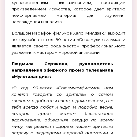
художественным высказыванием, настоящим
произведением искусства, которое даёт зрителю
неисчерпаемый материал для изучения,
наслаждения и анализа.
Большой марафон фильмов Хаяо Миядзаки выходит
не случайно в год 90-летия «Союзмультфильма» и
является своего рода жестом профессионального
уважения к мастерам мировой анимации.
Людмила Серякова, руководитель
направления эфирного промо телеканала
«Мультиландия»:
«В год 90-летия «Союзмультфильма» нам
хочется говорить со зрителем о самом
главном: о доброте и свете, о доме и семье, где
тебя всегда любят и ждут. И подобно весне,
которая дарит мамам бесконечное
вдохновение, объединяя сердца по всему
миру, мы решили подарить нашим зрителям
встречу с шедеврами мировой анимации и