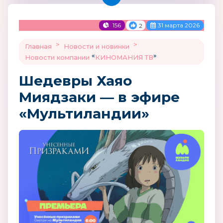
156
31 марта 2026
2
>
>
Главная
Новости и новинки
«
»
Новости компании
КИНОМАНИЯ ТВ
Шедевры Хаяо
Миядзаки — в эфире
«Мультиландии»