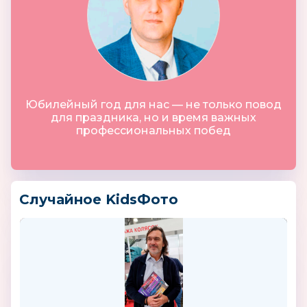
Юбилейный год для нас — не только повод
для праздника, но и время важных
профессиональных побед
Случайное KidsФото