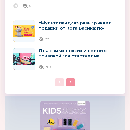
1
6
«Мультиландия» разыгрывает
подарки от Кота Басика: по-
джентльменски, но шустро
221
Для самых ловких и смелых:
призовой гив стартует на
«Мультиландии»
269