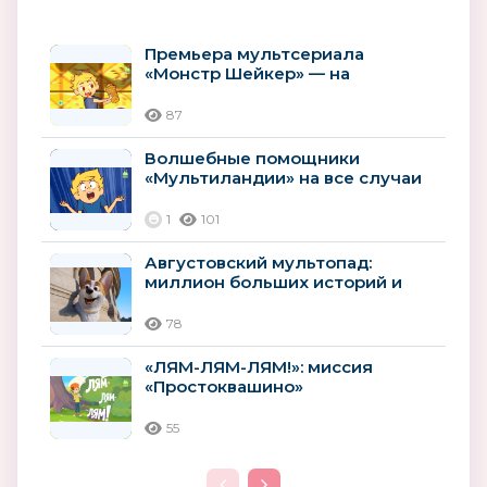
Премьера мультсериала
«Монстр Шейкер» — на
«Мультиландии»
87
Волшебные помощники
«Мультиландии» на все случаи
лета
1
101
Августовский мультопад:
миллион больших историй и
премьер
78
«ЛЯМ-ЛЯМ-ЛЯМ!»: миссия
«Простоквашино»
55