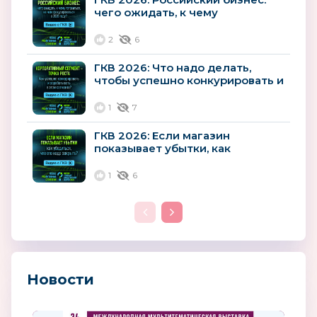
чего ожидать, к чему
готовиться, на чем
фокусироваться в...
2
6
ГКВ 2026: Что надо делать,
чтобы успешно конкурировать и
зарабатывать в корпоративном...
1
7
ГКВ 2026: Если магазин
показывает убытки, как
убедиться, что его надо
закрыть?
1
6
Новости