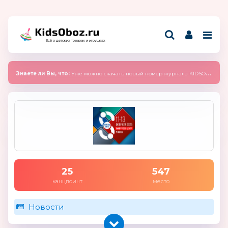
Всё о детских товарах и игрушках
Знаете ли Вы, что:
Уже можно скачать новый номер журнала KIDSOBOZ 2025 (сентябрь)
25
547
канцпоинт
место
Новости