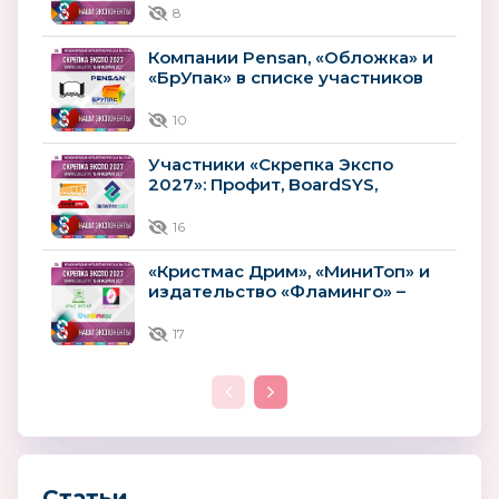
«Скрепка Экспо 2027»
8
Компании Pensan, «Обложка» и
«БрУпак» в списке участников
выставки «Скрепка Экспо» 2027
10
Участники «Скрепка Экспо
2027»: Профит, BoardSYS,
ПОЛИГРАФСОЮЗ
16
«Кристмас Дрим», «МиниТоп» и
издательство «Фламинго» –
среди участников «Скрепка
Экспо»...
17
Статьи