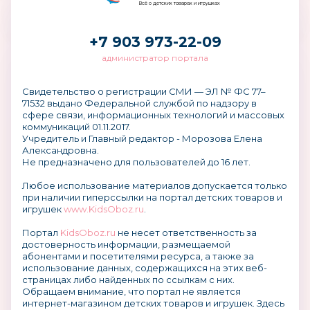
Всё о детских товарах и игрушках
+7 903 973-22-09
администратор портала
Свидетельство о регистрации СМИ — ЭЛ № ФС 77–
71532 выдано Федеральной службой по надзору в
сфере связи, информационных технологий и массовых
коммуникаций 01.11.2017.
Учредитель и Главный редактор - Морозова Елена
Александровна.
Не предназначено для пользователей до 16 лет.
Любое использование материалов допускается только
при наличии гиперссылки на портал детских товаров и
игрушек
www.KidsOboz.ru
.
Портал
KidsOboz.ru
не несет ответственность за
достоверность информации, размещаемой
абонентами и посетителями ресурса, а также за
использование данных, содержащихся на этих веб-
страницах либо найденных по ссылкам с них.
Обращаем внимание, что портал не является
интернет-магазином детских товаров и игрушек. Здесь