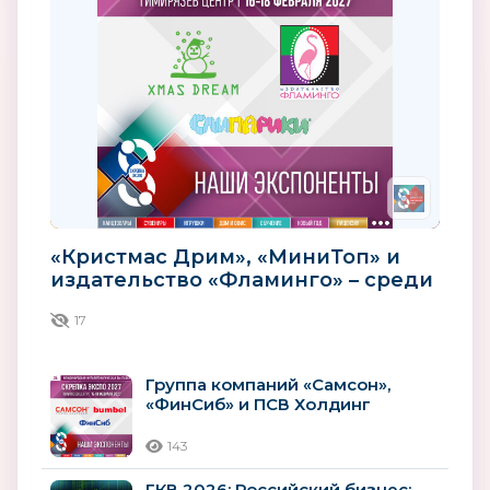
«Кристмас Дрим», «МиниТоп» и
издательство «Фламинго» – среди
участников «Скрепка Экспо»...
17
Группа компаний «Самсон»,
«ФинСиб» и ПСВ Холдинг
143
ГКВ 2026: Российский бизнес: