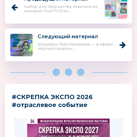
Набор для творчества «Картина по
номерам 15см*13,5см»...
Следующий материал
Шедевры Хаяо Миядзаки — в эфире
«Мультиландии»...
#СКРЕПКА ЭКСПО 2026
#отраслевое событие