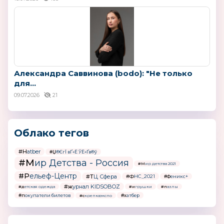
Александра Саввинова (bodo): "Не только
для...
09.07.2026
21
Облако тегов
#Hatber
#Џ®ЄгЇ вҐ«Ё ЎЁ«Ґв®ў
#Мир Детства - Россия
#Мир детства 2021
#Рельеф-Центр
#ТЦ Сфера
#ФНС_2021
#Феникс+
#журнал KIDSOBOZ
#детская одежда
#игрушки
#пазлы
#покупатели билетов
#хатбер
#скрепкаэкспо