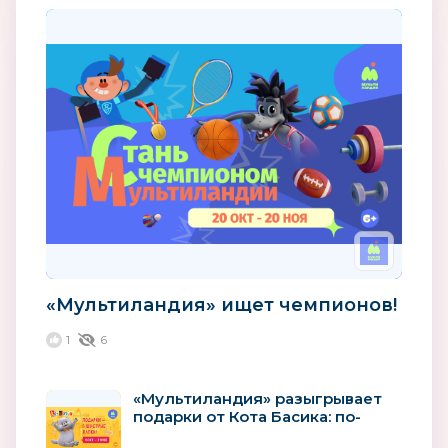
«Мультиландия» ищет чемпионов!
1
6
«Мультиландия» разыгрывает
подарки от Кота Басика: по-
джентльменски, но шустро