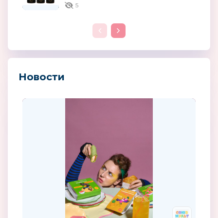
киностудии...
5
Новости