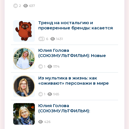
становлении новых брендов
2
637
Тренд на ностальгию и
проверенные бренды: касается
ли это детей?
6
1431
Юлия Голова
(СОЮЗМУЛЬТФИЛЬМ): Новые
горизонты «Союзмультфильма»
1
1174
Из мультика в жизнь: как
«оживают» персонажи в мире
детских товаров
1
965
Юлия Голова
(СОЮЗМУЛЬТФИЛЬМ):
«Потенциал российского
лицензионного рынка,
426
безусловно,...