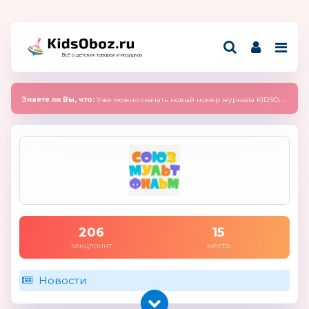
Всё о детских товарах и игрушках
Знаете ли Вы, что:
Уже можно скачать новый номер журнала KIDSOBOZ 2025 (сентябрь)
206
15
канцпоинт
место
Новости