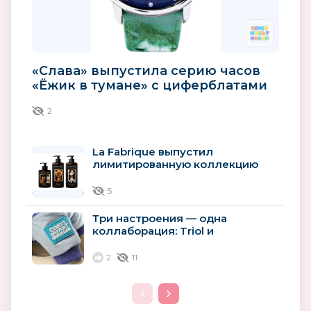
«Слава» выпустила серию часов
«Ёжик в тумане» с циферблатами
из природного авантюрина
2
La Fabrique выпустил
лимитированную коллекцию
косметики к 90-летию
киностудии...
5
Три настроения — одна
коллаборация: Triol и
«Союзмультфильм»
представили новую коллекцию...
2
11