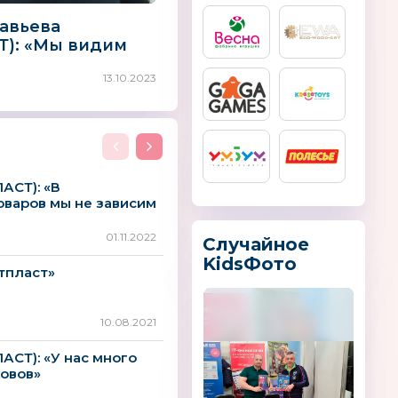
авьева
): «Мы видим
 для развития
13.10.2023
тва в России»
АСТ): «В
оваров мы не зависим
01.11.2022
Случайное
KidsФото
тпласт»
10.08.2021
АСТ): «У нас много
овов»