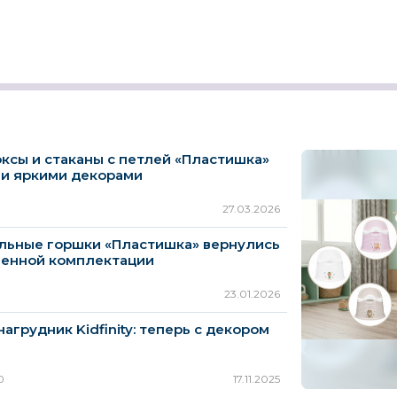
ксы и стаканы с петлей «Пластишка»
ми яркими декорами
27.03.2026
льные горшки «Пластишка» вернулись
шенной комплектации
23.01.2026
нагрудник Kidfinity: теперь с декором
СКВ-Компани
Маргарита
Chicco
0
17.11.2025