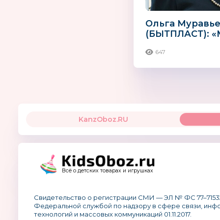
Ольга Муравь
(БЫТПЛАСТ): 
потенциал для
647
производства 
KanzOboz.RU
Всё о детских товарах и игрушках
Свидетельство о регистрации СМИ — ЭЛ № ФС 77–7153
Федеральной службой по надзору в сфере связи, ин
технологий и массовых коммуникаций 01.11.2017.