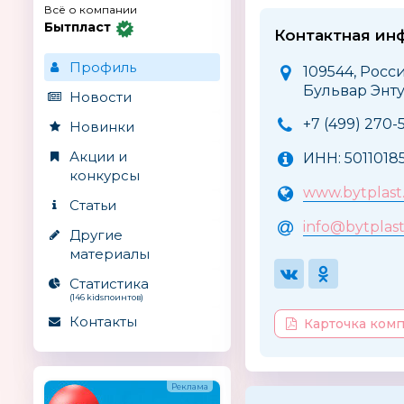
Всё о компании
Бытпласт
Контактная ин
Профиль
109544, Росси
Бульвар Энтуз
Новости
+7 (499) 270-
Новинки
Акции и
ИНН: 5011018
конкурсы
www.bytplast
Статьи
info@bytplast
Другие
материалы
Статистика
(146 kidsпоинтов)
Контакты
Карточка ком