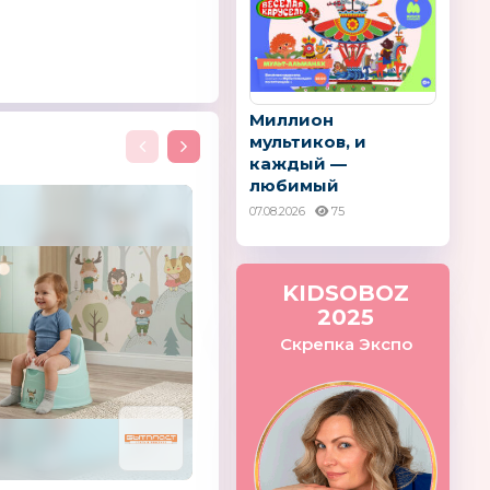
Миллион
мультиков, и
каждый —
любимый
07.08.2026
75
KIDSOBOZ
2025
Скрепка Экспо
Candide
Пластишка
Россия