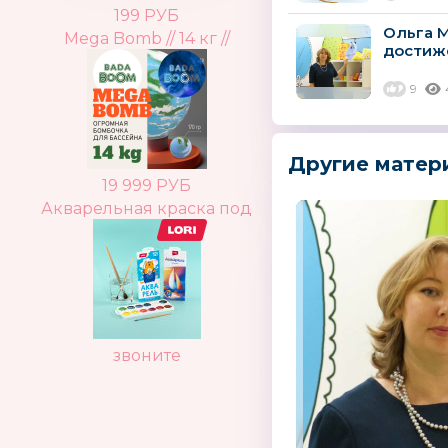
199 РУБ
Ольга М
Mega Bomb // 14 кг //
достиж
9
Другие матер
19 999 РУБ
Акварельная краска под
звоните