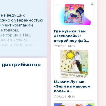
м из ведущих
можно с уверенностью
тимент компании
е товары,
Где музыка, там
ные горшки. Наш
«Технолайк»:
йна и высоких
второй лоу-фай...
нные и стильные
07.08.2026
83
енного производства.
й дистрибьютор
Максим Лутчак,
«Элли на маковом
поле» и...
07.08.2026
84