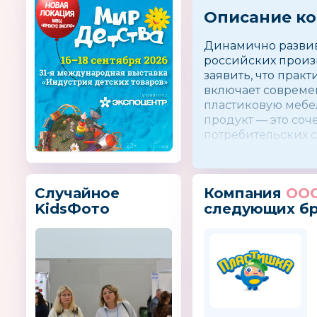
Описание к
Динамично развива
российских произв
заявить, что прак
включает современ
пластиковую мебе
продукт — это соч
потребительских 
товары для дома в
Случайное
Компания
ООО
KidsФото
следующих б