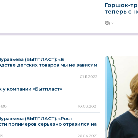
Горшок-тр
теперь c 
декорами
2
Лидер
Счастливая азбука
MOMM
ИТАЛИЯ
уравьева (БЫТПЛАСТ): «В
дстве детских товаров мы не зависим
ртных...
01.11.2022
х у компании «Бытпласт»
4188
10.08.2021
уравьева (БЫТПЛАСТ): «Рост
ти полимеров серьезно отразился на
.
39
26.04.2021