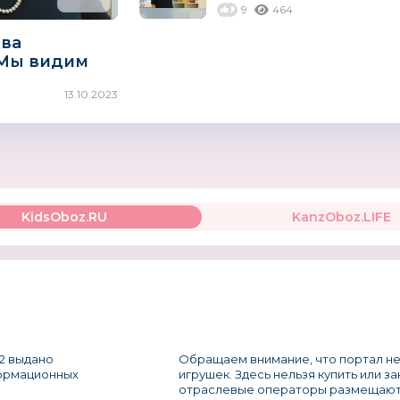
9
464
ева
«Мы видим
 развития
13.10.2023
в России»
KidsOboz.RU
KanzOboz.LIFE
2 выдано
Обращаем внимание, что портал не
формационных
игрушек. Здесь нельзя купить или з
отраслевые операторы размещают