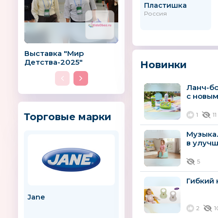
Пластишка
Россия
Выставка "Мир
Детства-2025"
Новинки
Ланч-бо
с новы
Торговые марки
1
11
Музыка
в улуч
5
Гибкий 
Jane
BUGGY BOARD SADDLE
2
1