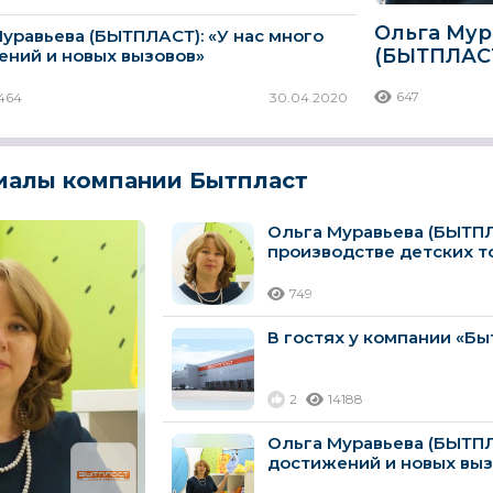
Ольга Мур
уравьева (БЫТПЛАСТ): «У нас много
(БЫТПЛАСТ
ений и новых вызовов»
потенциал
647
464
30.04.2020
производс
иалы компании Бытпласт
Ольга Муравьева (БЫТПЛ
производстве детских т
от импортных...
749
В гостях у компании «Бы
2
14188
Ольга Муравьева (БЫТПЛ
достижений и новых выз