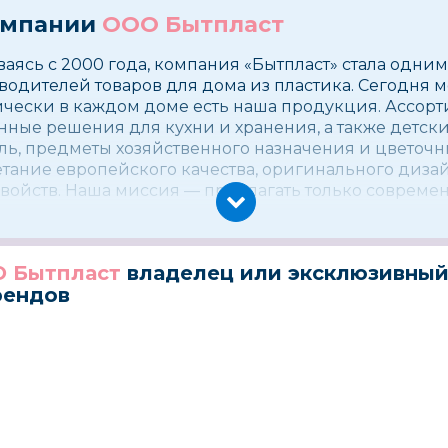
омпании
ООО Бытпласт
ясь с 2000 года, компания «Бытпласт» стала одни
одителей товаров для дома из пластика. Сегодня 
тически в каждом доме есть наша продукция. Ассор
ные решения для кухни и хранения, а также детски
ль, предметы хозяйственного назначения и цветоч
етание европейского качества, оригинального диза
свойств. Наша миссия — предлагать только совреме
ысокого качества по справедливым ценам отечеств
 Бытпласт
владелец или эксклюзивны
рендов