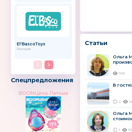
Статьи
El′BascoToys
Nikko
Россия
Гонконг
Ольга М
произво
от импо
749
Спецпредложения
В гостя
BOOMЦена: Летние
2
1
Ольга М
стоимос
работе..
1
15