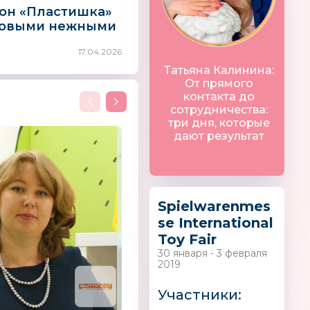
он «Пластишка»
новыми нежными
17.04.2026
Татьяна Калинина:
От прямого
контакта до
A
UPPAbaby
UBTECH
сотрудничества:
США
Китай
три дня, которые
дают результат
Spielwarenmes
se International
Toy Fair
30 января - 3 февраля
2019
Участники: