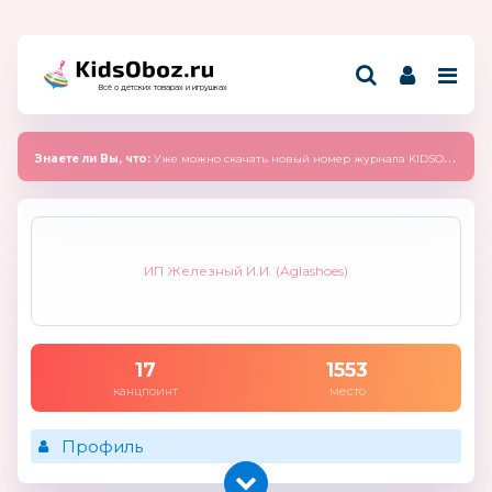
Всё о детских товарах и игрушках
Знаете ли Вы, что:
Уже можно скачать новый номер журнала KIDSOBOZ 2025 (сентябрь)
ИП Железный И.И. (Aglashoes)
17
1553
канцпоинт
место
Профиль