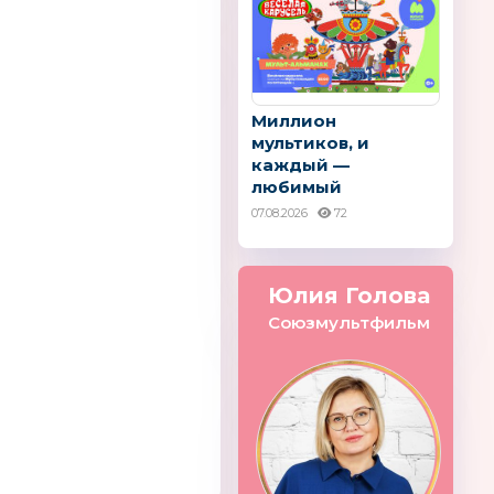
Миллион
мультиков, и
каждый —
любимый
07.08.2026
72
Спорт Тоша
Юлия Голова
АРГО
Союзмультфильм