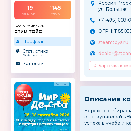
Россия, Моск
19
1145
ул. Большая Н
канцпоинт
место
+7 (495) 668-
Всё о компании
ОГРН: 118505
СТИМ ТОЙС
Профиль
steamtoys.ru
Статистика
dealer@steam
(19 kidsпоинтов)
Контакты
Карточка ком
Описание к
Бережно собираем
от покупателей: «В
успеха в учебе и к