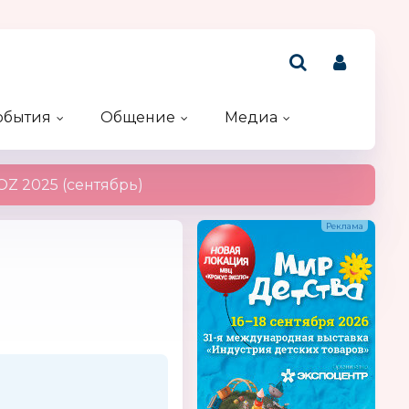
обытия
Общение
Медиа
Рейтинг компаний
Акции и конкурсы
Именинники
Z 2025 (сентябрь)