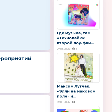
Где музыка, там
«Технолайк»:
второй лоу-фай...
07.08.2026
81
ероприятий
Максим Лутчак,
«Элли на маковом
поле» и...
07.08.2026
81