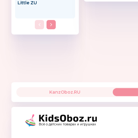
Little ZU
The Fantastic World
Snoezelen
KanzOboz.RU
Всё о детских товарах и игрушках