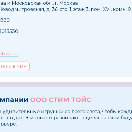
ва и Московская обл., г. Москва
оводмитровская, д. 36, стр. 1, этаж 3, пом. XVI, комн. 
0820
3013530
toys.ru
пании в PDF
омпании
ООО СТИМ ТОЙС
 удивительные игрушки со всего света, чтобы каж
от это да»! Эти товары развивают в детях навыки бу
арьере.