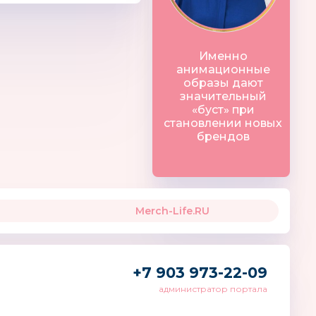
wn’s
Scratch Europe
Страна карнав
Бельгия
Именно
анимационные
образы дают
значительный
«буст» при
становлении новых
брендов
Merch-Life.RU
+7 903 973-22-09
администратор портала