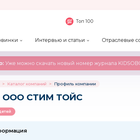
Топ 100
овинки
Интервью и статьи
Отраслевые с
боненты
 компаний
ие события
ы
нал
Рейтинг publicity
Новинки компаний
Блоги
KIDSOBOZ
о:
Уже можно скачать новый номер журнала KIDSOBO
>
Каталог компаний
>
Профиль компании
: ООО СТИМ ТОЙС
детей
формация