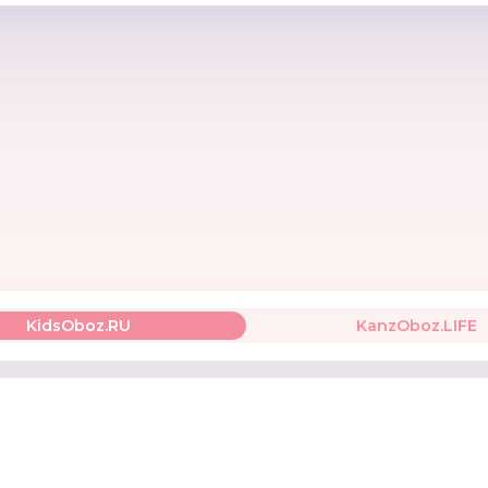
BUGGY BOARD SADDLE
Efeet Collection
Dr. Bro
KidsOboz.RU
KanzOboz.LIFE