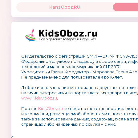
KanzOboz.RU
Всё о детских товарах и игрушках
Свидетельство о регистрации СМИ — ЭЛ № ФС 77–7153
Федеральной службой по надзору в сфере связи, ин
технологий и массовых коммуникаций 01.11.2017.
Учредитель и Главный редактор - Морозова Елена Але
Не предназначено для пользователей до 16 лет.
Любое использование материалов допускается тольк
наличии гиперссылки на портал детских товаров и игр
www.KidsOboz.ru
.
Портал
KidsOboz.ru
не несет ответственность за дос
информации, размещаемой абонентами и посетителям
также за использование данных, содержащихся на эти
страницах либо найденных по ссылкам с них.