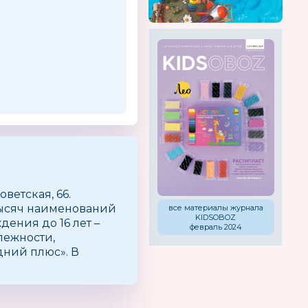
ветская, 66.
 тысяч наименований
все материалы журнала
KIDSOBOZ
ения до 16 лет –
февраль 2024
лежности,
дний плюс». В