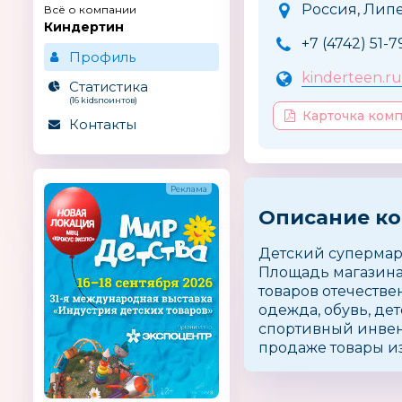
Россия, Липе
Всё о компании
Киндертин
+7 (4742) 51-7
Профиль
kinderteen.ru
Статистика
(16 kidsпоинтов)
Карточка ком
Контакты
Описание к
Детский супермарк
Площадь магазина 
товаров отечестве
одежда, обувь, де
спортивный инвент
продаже товары из