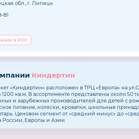
цкая обл., г. Липецк
9-81
пании в PDF
омпании
Киндертин
ет «Киндертин» расположен в ТРЦ «Европа» на ул.Со
1200 кв.м. В ассортименте представлены около 50
нных и зарубежных производителей для детей с рожд
тское питание, коляски, кроватки, школьные принад
арь. Ценовом сегмент от «средний минус» до «сре
 России, Европы и Азии.