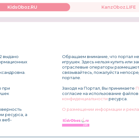
KidsOboz.RU
KanzOboz.LIFE
2 выдано
Обращаем внимание, что портал не
формационных
игрушек. Здесь нельзя купить или з
отраслевые операторы размещают
ксандровна.
связывайтесь, пожалуйста непосре
портале.
о при
Заходя на Портал, Вы принимаете
П
ушек
согласие на использование файлов 
конфиденциальности
ресурса.
товерность
О размещении информации и рекла
и ресурса, а
х веб-