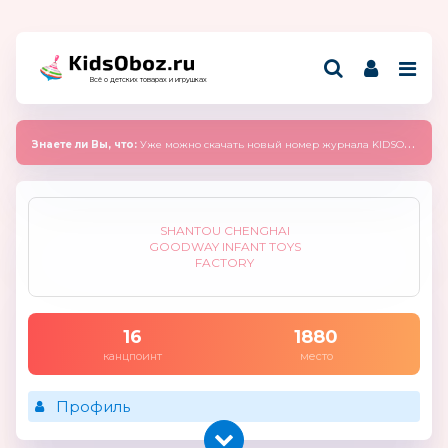
Всё о детских товарах и игрушках
Знаете ли Вы, что:
Уже можно скачать новый номер журнала KIDSOBOZ 2025 (сентябрь)
SHANTOU CHENGHAI
GOODWAY INFANT TOYS
FACTORY
16
1880
канцпоинт
место
Профиль