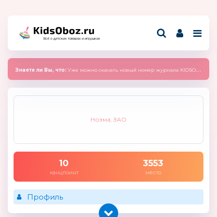
Всё о детских товарах и игрушках
Знаете ли Вы, что:
Уже можно скачать новый номер журнала KIDSOBOZ 2025 (сентябрь)
Ноэма, ЗАО
10
3553
канцпоинт
место
Профиль