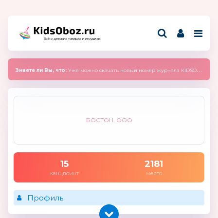
Всё о детских товарах и игрушках
Знаете ли Вы, что:
Уже можно скачать новый номер журнала KIDSOBOZ 2025 (сентябрь)
БОСТОН, ООО
15
2181
канцпоинт
место
Профиль