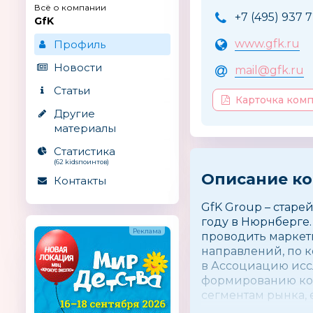
Всё о компании
+7 (495) 937 
GfK
www.gfk.ru
Профиль
Новости
mail@gfk.ru
Статьи
Карточка ком
Другие
материалы
Статистика
(62 kidsпоинтов)
Описание к
Контакты
GfK Group – старе
году в Нюрнберге.
проводить маркети
направлений, по к
в Ассоциацию исс
формированию ком
сегментам рынка, 
«индустрии детств