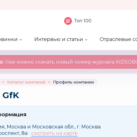
Топ 100
овинки
Интервью и статьи
Отраслевые с
боненты
 компаний
ие события
ы
нал
Рейтинг publicity
Новинки компаний
Блоги
KIDSOBOZ
о:
Уже можно скачать новый номер журнала KIDSOBO
>
Каталог компаний
>
Профиль компании
 GfK
формация
ия, Москва и Московская обл., г. Москва
роспект, 8а
смотреть на карте