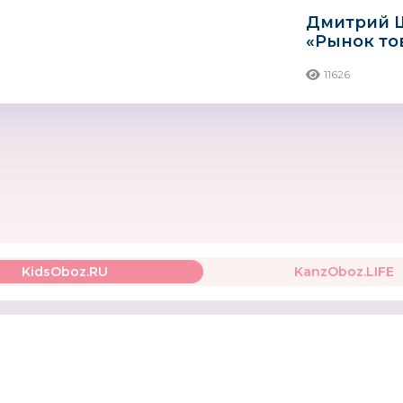
Дмитрий Щ
«Рынок то
Razor
MILAN
Tutis
новорожд
Испания
11626
восстанов
KidsOboz.RU
KanzOboz.LIFE