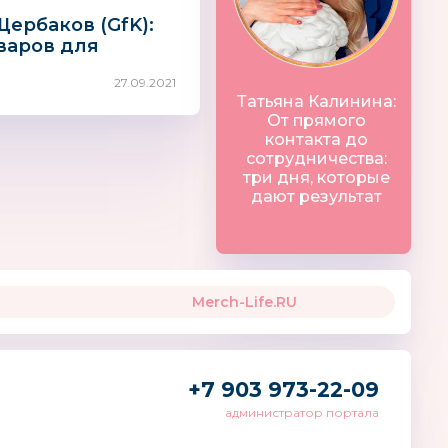
ербаков (GfK):
варов для
ПЛЮША
PLAYSMART
енных еще не
27.09.2021
ился полностью»
Татьяна Калинина:
От прямого
контакта до
сотрудничества:
три дня, которые
дают результат
Merch-Life.RU
+7 903 973-22-09
администратор портала