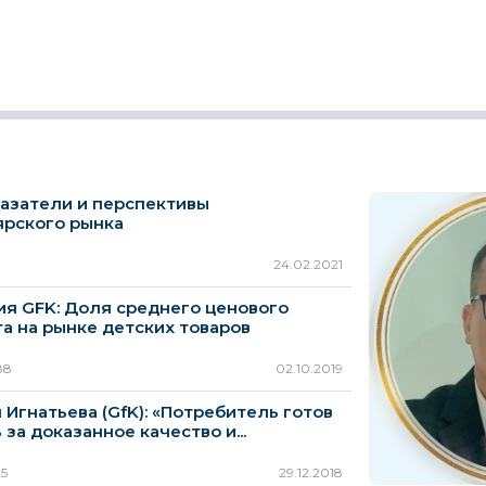
казатели и перспективы
ярского рынка
24.02.2021
я GFK: Доля среднего ценового
а на рынке детских товаров
Oxford
STAEDTLER
HONGS
ается
Франция
Германия
Китай
88
02.10.2019
 Игнатьева (GfK): «Потребитель готов
 за доказанное качество и...
25
29.12.2018