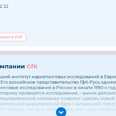
72 22
пании в PDF
омпании
GfK
йший институт маркетинговых исследований в Европ
 Его российское представительство ГфК-Русь одним
нговые исследования в России в начале 1990-х год
оторому проводятся исследования, – рынок детских
ледовательской компании позволит сделать новый 
плексной аналитической базы с актуальной статис
его трендах, которые необходимы для цивилизован
а».