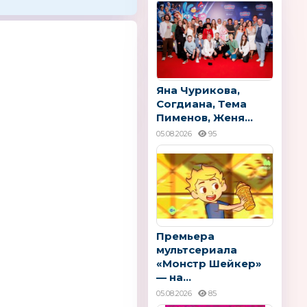
Яна Чурикова,
Согдиана, Тема
Пименов, Женя...
05.08.2026
95
Премьера
мультсериала
«Монстр Шейкер»
— на...
05.08.2026
85