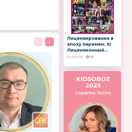
Лицензирование в
эпоху перемен: XI
Лицензионный...
04.08.2026
88
KIDSOBOZ
2025
IDA
Научные развлечения
Color Kit
Скрепка Экспо
Китай