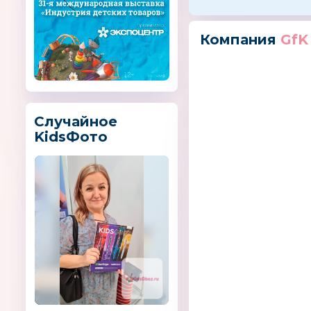
Компания
GfK
Случайное
KidsФото