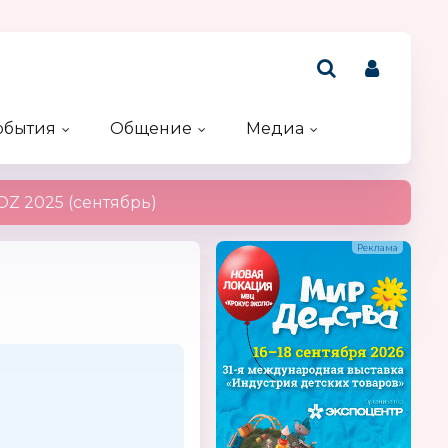
обытия
Общение
Медиа
Рейтинг компаний
Акции и конкурсы
Именинники
Z 2025 (сентябрь)