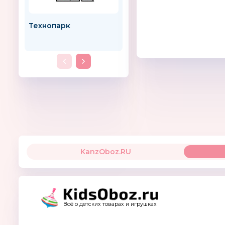
Технопарк
«Учитель».
Издательство
KanzOboz.RU
Всё о детских товарах и игрушках