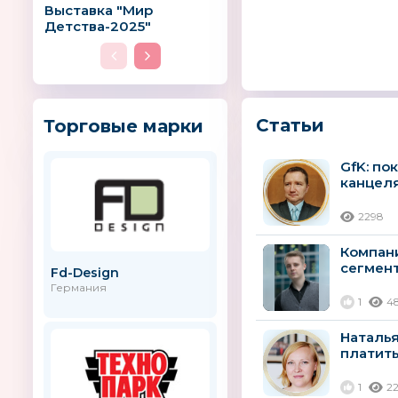
Выставка "Мир
Детства-2025"
Статьи
Торговые марки
GfK: по
канцел
2298
Компани
сегмент
Fd-Design
AMOS
сокращ
Германия
1
4
Наталья
платить
1
2