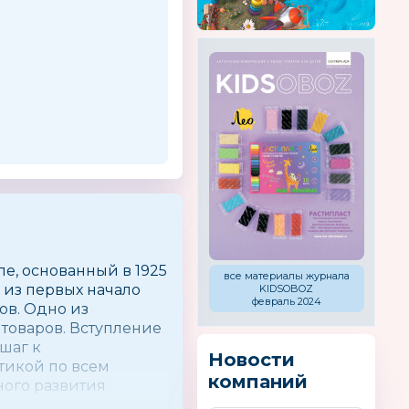
е, основанный в 1925
все материалы журнала
 из первых начало
KIDSOBOZ
февраль 2024
ов. Одно из
 товаров. Вступление
шаг к
Новости
тикой по всем
компаний
ного развития