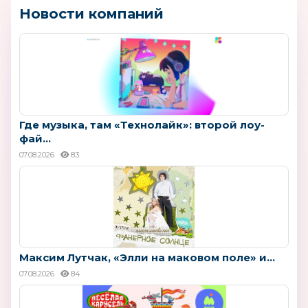
Новости компаний
Где музыка, там «Технолайк»: второй лоу-
фай...
07.08.2026
83
Максим Лутчак, «Элли на маковом поле» и...
07.08.2026
84