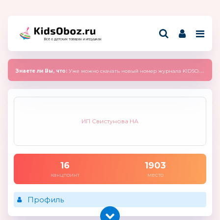
Всё о детских товарах и игрушках
Знаете ли Вы, что:
Уже можно скачать новый номер журнала KIDSOBOZ 2025 (сентябрь)
ИП Свистунова НА
16
1903
канцпоинт
место
Профиль