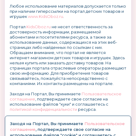
Любое использование материалов допускается только
при наличии гиперссылки на портал детских товаров и
игрушек
www.KidsOboz.ru
.
Портал
KidsOboz.ru
не несет ответственность за
достоверность информации, размещаемой
абонентами и посетителями ресурса, а также за
использование данных, содержащихся на этих веб-
страницах либо найденных по ссылкам с них.
Обращаем внимание, что портал не является
интернет-магазином детских товаров и игрушек. Здесь
нельзя купить или заказать доставку товаров. На
страницах портала отраслевые операторы размещают
свою информацию. Для приобретения товаров
связывайтесь, пожалуйста непосредственно с
компаниями. Их контакты размещены на портале.
Заходя на Портал, Вы принимаете
Пользовательское
соглашение
, подтверждаете свое согласие на
использование файлов "куки" и соглашаетесь с
политикой конфиденциальности
ресурса.
О размещении информации и рекламы на портале
Заходя на Портал, Вы принимаете
Пользовательское
соглашение
, подтверждаете свое согласие на
использование файлов "cookie" и соглашаетесь с