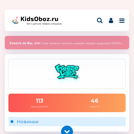
Всё о детских товарах и игрушках
Знаете ли Вы, что:
Уже можно скачать новый номер журнала KIDSOBOZ 2025 (сентябрь)
113
46
канцпоинт
место
Новинки