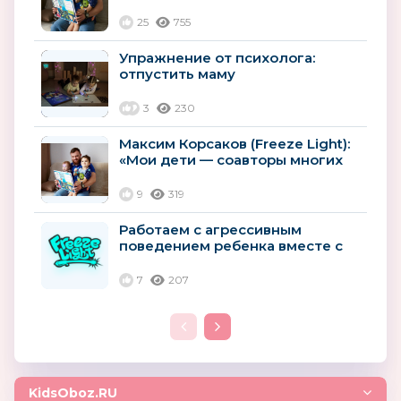
режиме»
25
755
Упражнение от психолога:
отпустить маму
3
230
Максим Корсаков (Freeze Light):
«Мои дети — соавторы многих
идей»
9
319
Работаем с агрессивным
поведением ребенка вместе с
Freeze Light
7
207
KidsOboz.RU