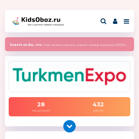
Всё о детских товарах и игрушках
Знаете ли Вы, что:
Уже можно скачать новый номер журнала KIDSOBOZ 2025 (сентябрь)
28
432
канцпоинт
место