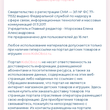
Свидетельство о регистрации СМИ — ЭЛ № ФС 77–
71532 выдано Федеральной службой по надзору в
сфере связи, информационных технологий и массовых
коммуникаций 01.11.2017.
Учредитель и Главный редактор - Морозова Елена
Александровна.
Не предназначено для пользователей до 16 лет.
Любое использование материалов допускается только
при наличии гиперссылки на портал детских товаров и
игрушек
www.KidsOboz.ru
.
Портал
KidsOboz.ru
не несет ответственность за
достоверность информации, размещаемой
абонентами и посетителями ресурса, а также за
использование данных, содержащихся на этих веб-
страницах либо найденных по ссылкам с них.
Обращаем внимание, что портал не является
интернет-магазином детских товаров и игрушек. Здесь
нельзя купить или заказать доставку товаров. На
страницах портала отраслевые операторы размещают
свою информацию. Для приобретения товаров
связывайтесь, пожалуйста непосредственно с
компаниями. Их контакты размещены на портале.