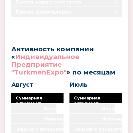
Просм. новостей/статей
0
Просм. фотогалерей
0
Активность компании
«
Индивидуальное
Предприятие
"TurkmenExpo"
» по месяцам
Август
Июль
Суммарная
Суммарная
активность
активность
компании
Новости
0
компании
Новости
0
Новинки
Новинки
0
0
Акции и конкурсы
Акции и конкурсы
0
0