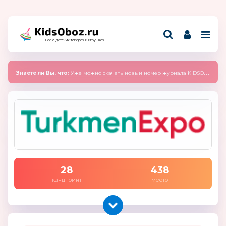
Всё о детских товарах и игрушках
Знаете ли Вы, что:
Уже можно скачать новый номер журнала KIDSOBOZ 2025 (сентябрь)
28
438
канцпоинт
место