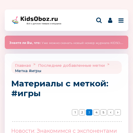
Всё о детских товарах и игрушках
Знаете ли Вы, что:
Уже можно скачать новый номер журнала KIDSOBOZ 2025 (сентябрь)
>
>
Главная
Последние добавленные метки
Метка #игры
Материалы c меткой:
#игры
1
2
3
4
5
Новости: Знакомимся с экспонентами