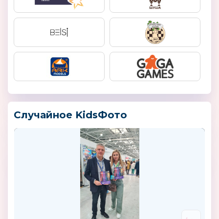
Случайное KidsФото