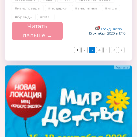
#канцтовары
#подарки
#аналитика
#игры
#бренды
#retail
Читать
Гранд Экспо
15 октября 2020 в 17:16
дальше →
1
2
3
4
5