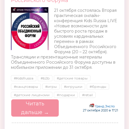
Российского Форума
21 октября состоялась Вторая
практическая онлайн-
конференция Kids Russia LIVE
«Новые возможности для
быстрого роста продаж в
условиях кардинальных
перемен» в рамках
Объединенного Российского
Форума (20 – 22 октября).
Трансляции и презентационные материалы
Объединенного Российского Форума доступны в
мобильном приложении до 31 октября.
#KidsRussia
#b2b
#детские товары
#канцтовары
#игры
#игрушки
#бренды
#детские лицензии
#подарки
#retail
Читать
Гранд Экспо
27 октября 2020 в 17:21
дальше →