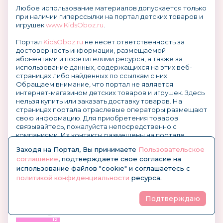
Любое использование материалов допускается только
при наличии гиперссылки на портал детских товаров и
игрушек
www.KidsOboz.ru
.
Портал
KidsOboz.ru
не несет ответственность за
достоверность информации, размещаемой
абонентами и посетителями ресурса, а также за
использование данных, содержащихся на этих веб-
страницах либо найденных по ссылкам с них.
Обращаем внимание, что портал не является
интернет-магазином детских товаров и игрушек. Здесь
нельзя купить или заказать доставку товаров. На
страницах портала отраслевые операторы размещают
свою информацию. Для приобретения товаров
связывайтесь, пожалуйста непосредственно с
компаниями. Их контакты размещены на портале.
Заходя на Портал, Вы принимаете
Пользовательское
Заходя на Портал, Вы принимаете
Пользовательское
соглашение
, подтверждаете свое согласие на
соглашение
, подтверждаете свое согласие на
использование файлов "cookie" и соглашаетесь с
использование файлов "куки" и соглашаетесь с
политикой конфиденциальности
ресурса.
политикой конфиденциальности
ресурса.
О размещении информации и рекламы на портале
Подтверждаю