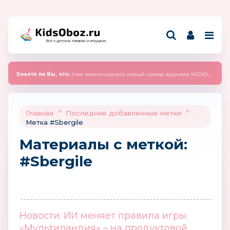
Всё о детских товарах и игрушках
Знаете ли Вы, что:
Уже можно скачать новый номер журнала KIDSOBOZ 2025 (сентябрь)
>
>
Главная
Последние добавленные метки
Метка #Sbergile
Материалы c меткой:
#Sbergile
Новости: ИИ меняет правила игры:
«Мультиландия» – на продуктовой