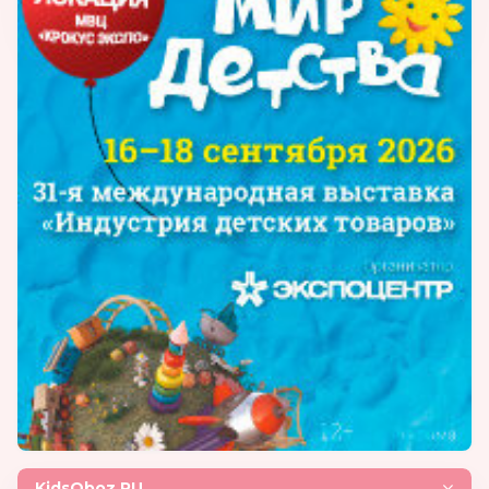
KidsOboz.RU