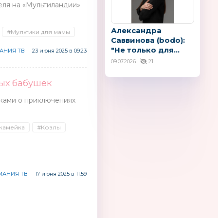
еля на «Мультиландии»
Александра
#Мультики для мамы
Саввинова (bodo):
"Не только для...
АНИЯ ТВ
23 июня 2025 в 09:23
09.07.2026
21
лых бабушек
ками о приключениях
камейка
#Козлы
АНИЯ ТВ
17 июня 2025 в 11:59