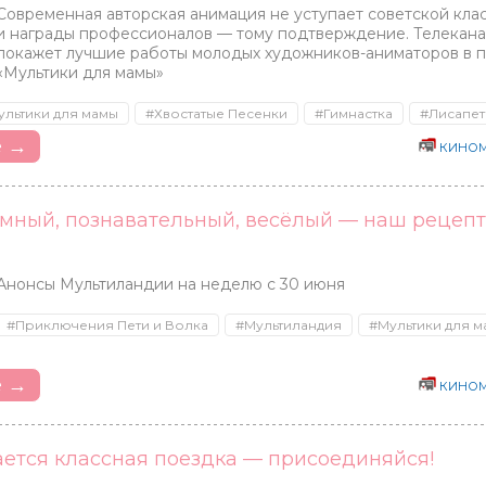
Современная авторская анимация не уступает советской кла
и награды профессионалов — тому подтверждение. Телекана
покажет лучшие работы молодых художников-аниматоров в п
«Мультики для мамы»
ультики для мамы
#Хвостатые Песенки
#Гимнастка
#Лисапет
е →
КИНОМ
умный, познавательный, весёлый — наш рецеп
Анонсы Мультиландии на неделю с 30 июня
#Приключения Пети и Волка
#Мультиландия
#Мультики для 
е →
КИНОМ
ается классная поездка — присоединяйся!