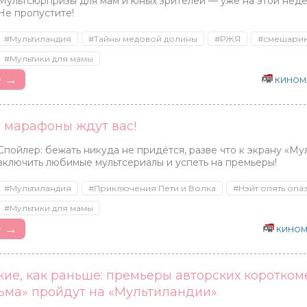
Мультсюрпризы для мам и юных зрителей — уже на этой неде
Не пропустите!
#Мультиландия
#Тайны медовой долины
#РЖЯ
#смешари
#Мультики для мамы
е →
КИНОМ
е марафоны ждут вас!
Спойлер: бежать никуда не придётся, разве что к экрану «Му
включить любимые мультсериалы и успеть на премьеры!
#Мультиландия
#Приключения Пети и Волка
#Нэйт опять опа
#Мультики для мамы
е →
КИНОМ
кие, как раньше: премьеры авторских коротко
ма» пройдут на «Мультиландии»