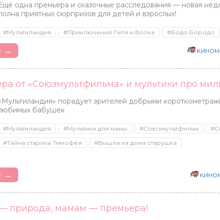
Ещё одна премьера и сказочные расследования — новая нед
полна приятных сюрпризов для детей и взрослых!
#Мультиландия
#Приключения Пети и Волка
#Бодо Бородо
е →
КИНОМ
ера от «Союзмультфильма» и мультики про ми
«Мультиландия» порадует зрителей добрыми короткометраж
любимых бабушек
#Мультиландия
#Мультики для мамы
#Союзмультфильм
#С
#Тайна старика Тимофея
#Вышла из дома старушка
е →
КИНОМ
 — природа, мамам — премьера!