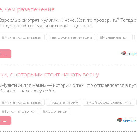
е, чем развлечение
Взрослые смотрят мультики иначе. Хотите проверить? Тогда 
шедевров «Союзмультфильма» — для вас!
#Мультики для мамы
#авторская анимация
#Мультиландия
е →
КИНО
ки, с которыми стоит начать весну
«Мультики для мамы» — истории о тех, кто отправляется в пут
Иногда — к самому себе.
#Мультики для мамы
#ушла в париж
#Мой сосед сказал мяу
#Тучкины штучки
#Хоботёнок
е →
КИНОМ
Joovy
HONGSIDA
SWEET
США
Китай