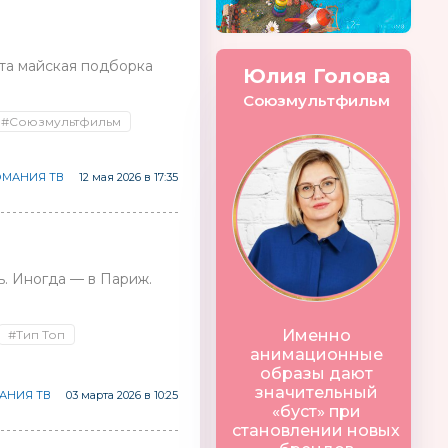
эта майская подборка
Юлия Голова
Союзмультфильм
#Союзмультфильм
МАНИЯ ТВ
12 мая 2026 в 17:35
ь. Иногда — в Париж.
Именно
#Тип Топ
анимационные
образы дают
значительный
АНИЯ ТВ
03 марта 2026 в 10:25
 ORNAMENT
Финник
Nanoblock
«буст» при
Россия
Япония
становлении новых