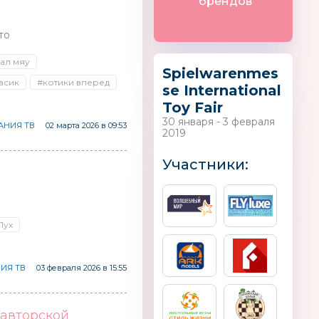
брендов
то
ал мяу
Spielwarenmes
асик
#котики вперед
se International
«Фабрика мебели «8
EUROFIELD
Toy Fair
Марта»
30 января - 3 февраля
НИЯ ТВ
02 марта 2026 в 09:53
2019
Участники:
Пух
ИЯ ТВ
03 февраля 2026 в 15:55
 авторской