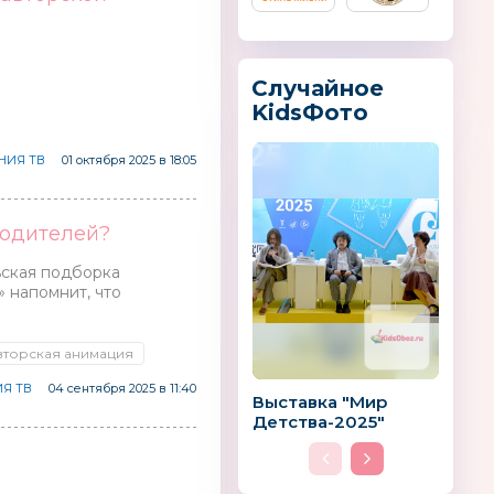
Случайное
KidsФото
НИЯ ТВ
01 октября 2025 в 18:05
родителей?
ьская подборка
 напомнит, что
вторская анимация
Я ТВ
04 сентября 2025 в 11:40
Выставка "Мир
Детства-2025"