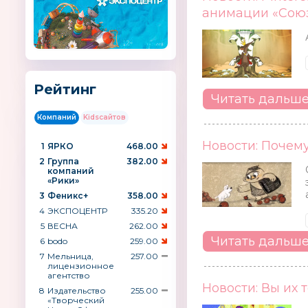
анимации «Сою
Рейтинг
Читать дальш
Компаний
Kidsсайтов
Новости: Почем
1
ЯРКО
468.00
2
Группа
382.00
компаний
«Рики»
3
Феникс+
358.00
4
ЭКСПОЦЕНТР
335.20
5
ВЕСНА
262.00
Читать дальш
6
bodo
259.00
7
Мельница,
257.00
лицензионное
агентство
Новости: Вы их 
8
Издательство
255.00
«Творческий