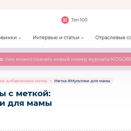
Топ 100
овинки
Интервью и статьи
Отраслевые с
боненты
 компаний
ие события
ы
нал
Рейтинг publicity
Новинки компаний
Блоги
KIDSOBOZ
о:
Уже можно скачать новый номер журнала KIDSOBO
ие добавленные метки
>
Метка #Мультики для мамы
ы c меткой:
и для мамы