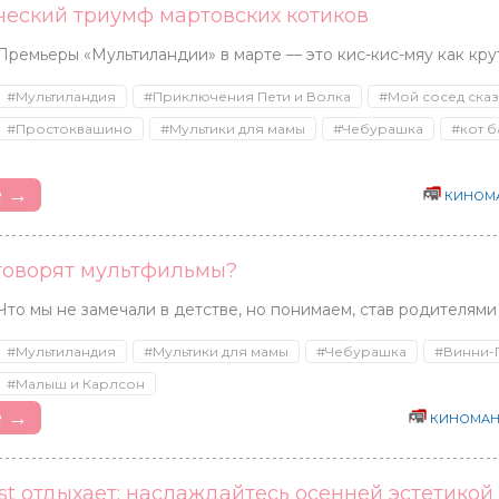
ческий триумф мартовских котиков
Премьеры «Мультиландии» в марте — это кис-кис-мяу как кру
#Мультиландия
#Приключения Пети и Волка
#Мой сосед сказ
#Простоквашино
#Мультики для мамы
#Чебурашка
#кот б
Издательство ВАКО
Скай Лэйк
LAICA
Россия
е →
КИНОМА
 говорят мультфильмы?
Что мы не замечали в детстве, но понимаем, став родителями
#Мультиландия
#Мультики для мамы
#Чебурашка
#Винни-
#Малыш и Карлсон
е →
КИНОМАН
est отдыхает: наслаждайтесь осенней эстетикой