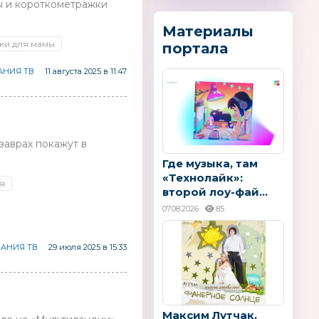
ы и короткометражки
Материалы
ки для мамы
портала
НИЯ ТВ
11 августа 2025 в 11:47
заврах покажут в
Где музыка, там
«Технолайк»:
я
второй лоу-фай...
07.08.2026
85
АНИЯ ТВ
29 июля 2025 в 15:33
Максим Лутчак,