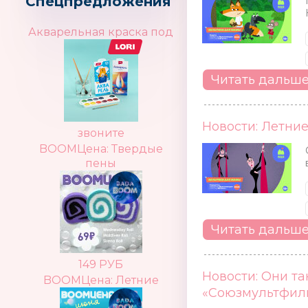
Спецпредложения
Акварельная краска под
Читать дальш
Новости: Летни
звоните
BOOMЦена: Твердые
пены
Читать дальш
149 РУБ
Новости: Они та
BOOMЦена: Летние
«Союзмультфиль