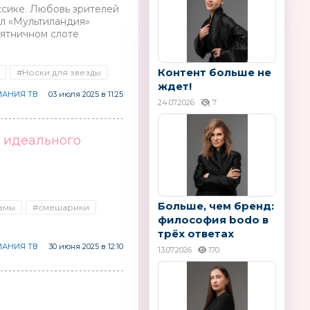
ссике. Любовь зрителей
л «Мультиландия»
ятничном слоте
Контент больше не
#Носки для звезды
ждет!
АНИЯ ТВ
03 июля 2025 в 11:25
24.07.2026
7
т идеального
Больше, чем бренд:
мамы
#смешарики
философия bodo в
трёх ответах
АНИЯ ТВ
30 июня 2025 в 12:10
13.07.2026
170