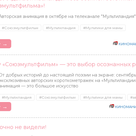
змультфильма»!
Авторская анимация в октябре на телеканале "Мультиландия"
#Союзмультфильм
#Мультиландия
#Мультики для мамы
е →
КИНОМА
у «Союзмультфильм» — это выбор осознанных 
От добрых историй до настоящей поэзии на экране: сентябр
эксклюзивных авторских короткометражек на «Мультиландии»
анимация — это большое искусство
#Мультиландия
#Союзмультфильм
#Мультики для мамы
#а
е →
КИНОМАНИ
точно не видели!