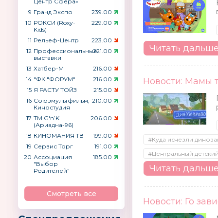
Центр Сфера»
9
Гранд Экспо
239.00
10
РОКСИ (Roxy-
229.00
Kids)
11
Рельеф-Центр
223.00
Читать дальш
12
Профессиональные
221.00
выставки
13
Хатбер-М
216.00
14
"ФК "ФОРУМ"
216.00
Новости: Мамы 
15
Я РАСТУ ТОЙЗ
215.00
16
Союзмультфильм,
210.00
Киностудия
17
ТМ G′n’K
206.00
(Ариадна-96)
18
КИНОМАНИЯ ТВ
199.00
#Куда исчезли диноз
19
Сервис Торг
191.00
#Центральный детский
20
Ассоциация
185.00
"Выбор
Читать дальш
Родителей"
Смотреть все
Новости: Го зави