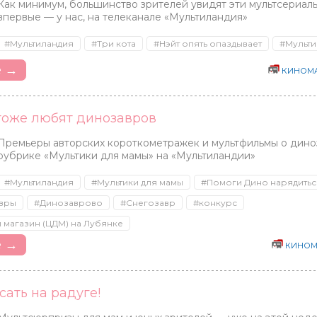
Как минимум, большинство зрителей увидят эти мультсериал
впервые — у нас, на телеканале «Мультиландия»
#Мультиландия
#Три кота
#Нэйт опять опаздывает
#Мульти
е →
КИНОМА
тоже любят динозавров
Премьеры авторских короткометражек и мультфильмы о дино
рубрике «Мультики для мамы» на «Мультиландии»
#Мультиландия
#Мультики для мамы
#Помоги Дино нарядитьс
авры
#Динозаврово
#Снегозавр
#конкурс
 магазин (ЦДМ) на Лубянке
е →
КИНОМ
сать на радуге!