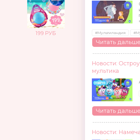
199 РУБ
#Мультиландия
#М
Читать дальш
Новости: Остро
мультика
Читать дальш
Новости: Намеч