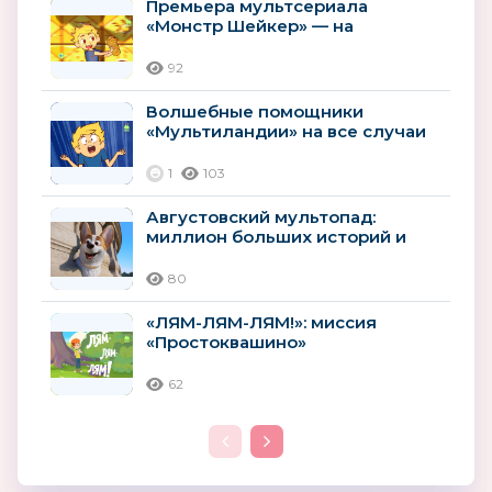
Премьера мультсериала
«Монстр Шейкер» — на
«Мультиландии»
92
Волшебные помощники
«Мультиландии» на все случаи
лета
1
103
Августовский мультопад:
миллион больших историй и
премьер
80
«ЛЯМ-ЛЯМ-ЛЯМ!»: миссия
«Простоквашино»
62