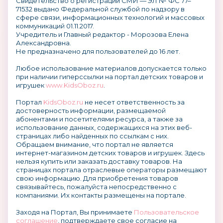
Свидетельство о регистрации СМИ — ЭЛ № ФС 77–
71532 выдано Федеральной службой по надзору в
сфере связи, информационных технологий и массовых
коммуникаций 01.11.2017.
Учредитель и Главный редактор - Морозова Елена
Александровна.
Не предназначено для пользователей до 16 лет.
Любое использование материалов допускается только
при наличии гиперссылки на портал детских товаров и
игрушек
www.KidsOboz.ru
.
Портал
KidsOboz.ru
не несет ответственность за
достоверность информации, размещаемой
абонентами и посетителями ресурса, а также за
использование данных, содержащихся на этих веб-
страницах либо найденных по ссылкам с них.
Обращаем внимание, что портал не является
интернет-магазином детских товаров и игрушек. Здесь
нельзя купить или заказать доставку товаров. На
страницах портала отраслевые операторы размещают
свою информацию. Для приобретения товаров
связывайтесь, пожалуйста непосредственно с
компаниями. Их контакты размещены на портале.
Заходя на Портал, Вы принимаете
Пользовательское
соглашение
, подтверждаете свое согласие на