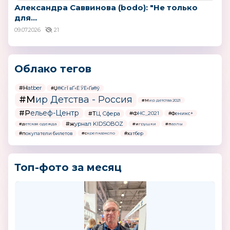
Александра Саввинова (bodo): "Не только
для...
09.07.2026
21
Облако тегов
#Hatber
#Џ®ЄгЇ вҐ«Ё ЎЁ«Ґв®ў
#Мир Детства - Россия
#Мир детства 2021
#Рельеф-Центр
#ТЦ Сфера
#ФНС_2021
#Феникс+
#журнал KIDSOBOZ
#детская одежда
#игрушки
#пазлы
#покупатели билетов
#хатбер
#скрепкаэкспо
Топ-фото за месяц