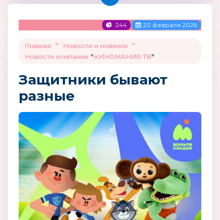
244
20 февраля 2026
>
>
Главная
Новости и новинки
«
»
Новости компании
КИНОМАНИЯ ТВ
Защитники бывают
разные