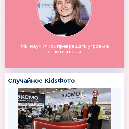
Мы научились превращать угрозы в
возможности
Случайное KidsФото