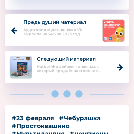
Предыдущий материал
Аудитория «Цветняшек» в VK
выросла на 74% за 2025 год...
Следующий материал
Hatber «Кофейные коты»: пазл,
который продаёт настроение...
#23 февраля
#Чебурашка
#Простоквашино
#Мультиландия
#чемпионы