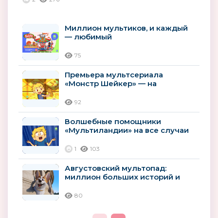
Миллион мультиков, и каждый
— любимый
75
Премьера мультсериала
«Монстр Шейкер» — на
«Мультиландии»
92
Волшебные помощники
«Мультиландии» на все случаи
лета
1
103
Августовский мультопад:
миллион больших историй и
премьер
80