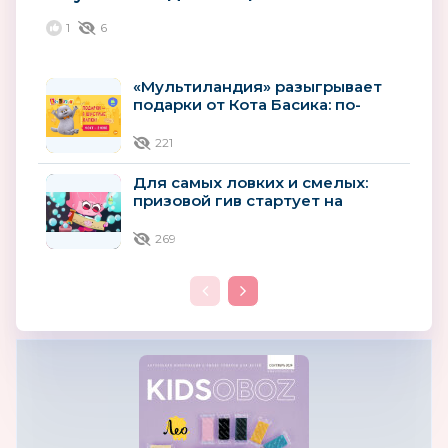
1
6
«Мультиландия» разыгрывает
подарки от Кота Басика: по-
джентльменски, но шустро
221
Для самых ловких и смелых:
призовой гив стартует на
«Мультиландии»
269