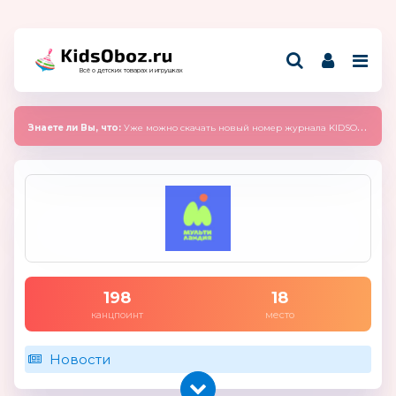
Всё о детских товарах и игрушках
Знаете ли Вы, что:
Уже можно скачать новый номер журнала KIDSOBOZ 2025 (сентябрь)
198
18
канцпоинт
место
Новости