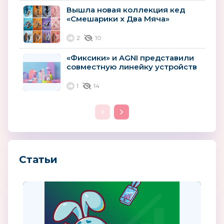
Вышла новая коллекция кед
«Смешарики х Два Мяча»
2
10
«Фиксики» и AGNI представили
совместную линейку устройств
для детских комнат
1
14
Статьи