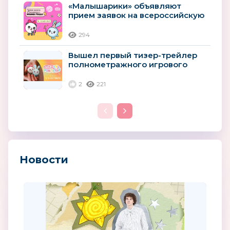
«Малышарики» объявляют
прием заявок на всероссийскую
премию «Мама года»
294
Вышел первый тизер-трейлер
полнометражного игрового
фильма «Малышарики. День
рождения»
2
221
Новости