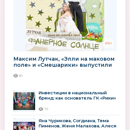
Максим Лутчак, «Элли на маковом
поле» и «Смешарики» выпустили
совместный трек и клип...
81
Инвестиции в национальный
бренд: как основатель ГК «Рики»
Илья Попов развивает
российскую...
79
Яна Чурикова, Согдиана, Тема
Пименов, Женя Малахова, Алеся