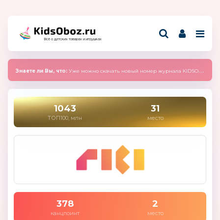
Всё о детских товарах и игрушках
Знаете ли Вы, что:
Уже можно скачать новый номер журнала KIDSOBOZ 2025 (сентябрь)
1043
31
ТОП100, млн
место
378
2
канцпоинт
место