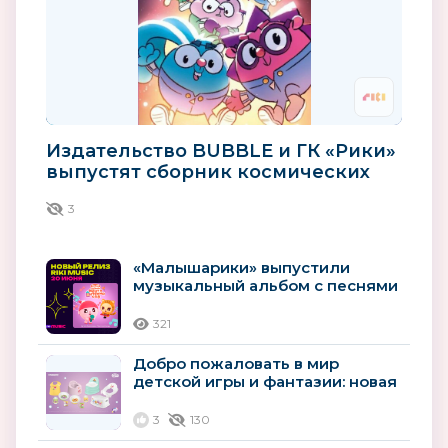
Издательство BUBBLE и ГК «Рики»
выпустят сборник космических
комиксов к премьере фильма...
3
«Малышарики» выпустили
музыкальный альбом с песнями
из нового сезона
321
Добро пожаловать в мир
детской игры и фантазии: новая
лицензионная линейка
«Малышарики»...
3
130