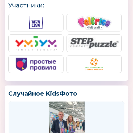
Участники:
Случайное KidsФото