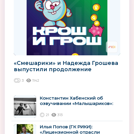
«Смешарики» и Надежда Грошева
выпустили продолжение
финансовых подкастов для детей
3
1142
Константин Хабенский об
озвучивании «Малышариков»:
«Для меня они все прекрасные
маленькие...
21
313
Илья Попов (ГК РИКИ):
«Лицензионной отрасли