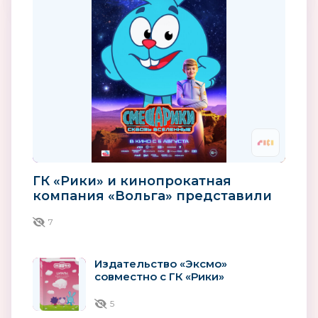
ГК «Рики» и кинопрокатная
компания «Вольга» представили
характер-постеры фильма...
7
Издательство «Эксмо»
совместно с ГК «Рики»
выпустило первую книгу
философских цитат из...
5