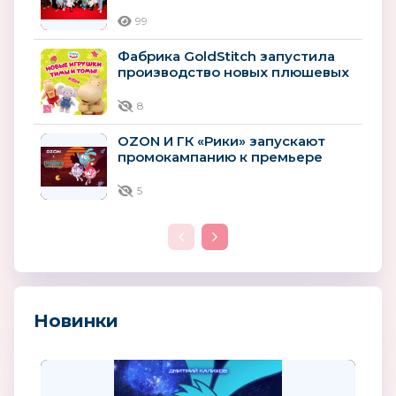
Энберт и другие звёзды на...
99
Фабрика GoldStitch запустила
производство новых плюшевых
игрушек по сериалу «Тима и
Тома»
8
OZON И ГК «Рики» запускают
промокампанию к премьере
фильма “СМЕШАРИКИ СКВОЗЬ
ВСЕЛЕННЫЕ”
5
Новинки