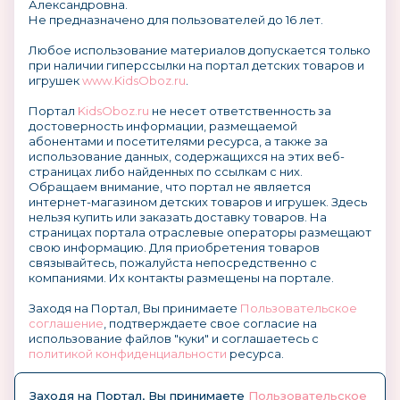
Александровна.
Не предназначено для пользователей до 16 лет.
Любое использование материалов допускается только
при наличии гиперссылки на портал детских товаров и
игрушек
www.KidsOboz.ru
.
Портал
KidsOboz.ru
не несет ответственность за
достоверность информации, размещаемой
абонентами и посетителями ресурса, а также за
использование данных, содержащихся на этих веб-
страницах либо найденных по ссылкам с них.
Обращаем внимание, что портал не является
интернет-магазином детских товаров и игрушек. Здесь
нельзя купить или заказать доставку товаров. На
страницах портала отраслевые операторы размещают
свою информацию. Для приобретения товаров
связывайтесь, пожалуйста непосредственно с
компаниями. Их контакты размещены на портале.
Заходя на Портал, Вы принимаете
Пользовательское
соглашение
, подтверждаете свое согласие на
использование файлов "куки" и соглашаетесь с
политикой конфиденциальности
ресурса.
О размещении информации и рекламы на портале
Заходя на Портал, Вы принимаете
Пользовательское