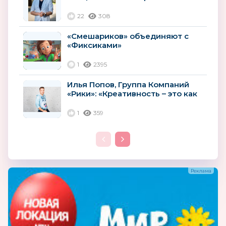
необходимы глобальные меры
поддержки»
22
308
«Смешариков» объединяют с
«Фиксиками»
1
2395
Илья Попов, Группа Компаний
«Рики»: «Креативность – это как
приправа в блюде. Ее должно...
1
359