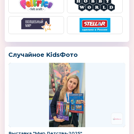
Случайное KidsФото
Выставка "Мир Детства-2025"