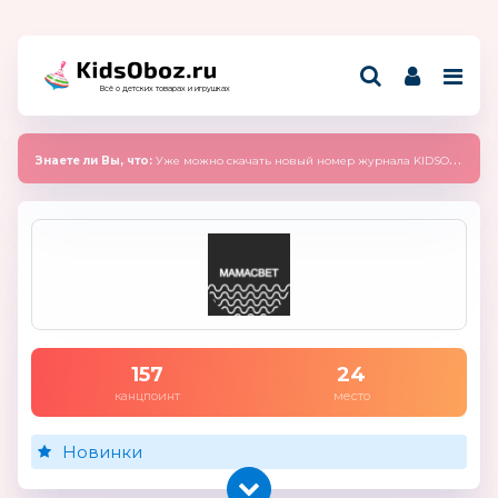
Всё о детских товарах и игрушках
Знаете ли Вы, что:
Уже можно скачать новый номер журнала KIDSOBOZ 2025 (сентябрь)
157
24
канцпоинт
место
Новинки