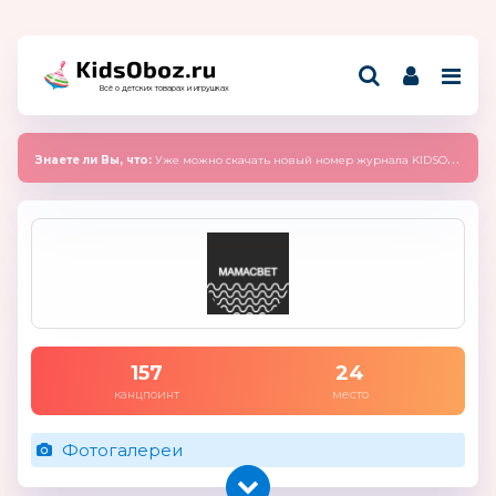
Всё о детских товарах и игрушках
Знаете ли Вы, что:
Уже можно скачать новый номер журнала KIDSOBOZ 2025 (сентябрь)
157
24
канцпоинт
место
Фотогалереи