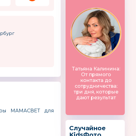
ербург
Татьяна Калинина:
От прямого
контакта до
сотрудничества:
три дня, которые
дают результат
уары МАМАСВЕТ для
Случайное
KidsФото