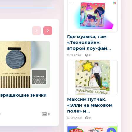
Где музыка, там
«Технолайк»:
второй лоу-фай...
07.08.2026
81
звращающие значки
Максим Лутчак,
«Элли на маковом
поле» и...
9
11
07.08.2026
81