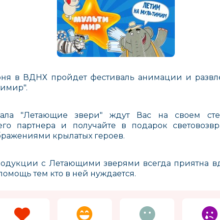
юня в ВДНХ пройдет фестиваль анимации и развл
тимир".
иала "Летающие звери" ждут Вас на своем сте
его партнера и получайте в подарок световоз
бражениями крылатых героев.
одукции с Летающими зверями всегда приятна вд
помощь тем кто в ней нуждается.