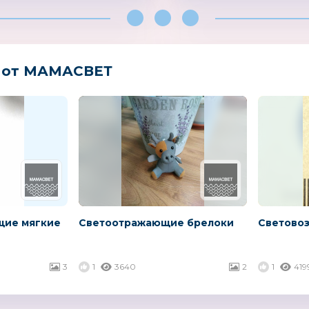
 от МАМАСВЕТ
щие мягкие
Светоотражающие брелоки
Светово
3
1
3640
2
1
419