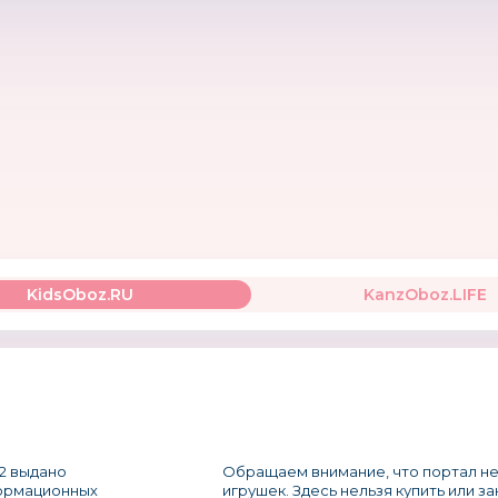
KidsOboz.RU
KanzOboz.LIFE
2 выдано
Обращаем внимание, что портал не
формационных
игрушек. Здесь нельзя купить или з