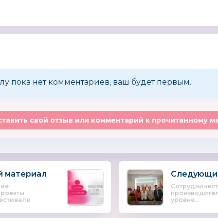
Schleich (Шляйх)
LAICA
ДиноС
Германия
лу пока нет комментариев, ваш будет первым.
тавить свой отзыв или комментарий к прочитанному м
ОНИКС
Fd-Design
Мир Де
Игруш
Германия
 материал
Следующи
кие
Сотрудничест
проекты
производител
фестивале
уровне...