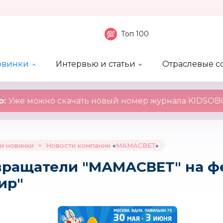
Топ 100
овинки
Интервью и статьи
Отраслевые с
боненты
 компаний
ие события
ы
нал
Рейтинг publicity
Новинки компаний
Блоги
KIDSOBOZ
о:
Уже можно скачать новый номер журнала KIDSOBO
и новинки
>
Новости компании
«
МАМАСВЕТ
»
вращатели "МАМАСВЕТ" на ф
ир"