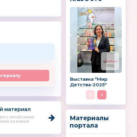
ити
K’s Kids
Бадабум
Россия
атериалу
Выставка "Мир
Детства-2025"
ревянных
Rainbow Loom
Suavinex
ек
(Рэйнбоу Лум)
й материал
Материалы
во с китайскими
ями на новом
портала