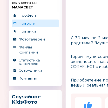
Всё о компании
МАМАСВЕТ
Профиль
Новости
Новинки
С 30 мая по 2 и
Фотогалереи
родителей "Муль
Файлы
компании
Герои мультсер
Статистика
активностях наш
(157 kidsпоинтов)
COREFLECT с изо
Сотрудники
Контакты
Приобретение пр
вещь и реальная 
Случайное
KidsФото