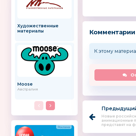
Художественные
Oribel
материалы
Комментарии
К этому материа
Ос
Moose
Babiators
Австралия
Предыдущий
Новые российс
анимационные 
представят на 
«Мультимир»...