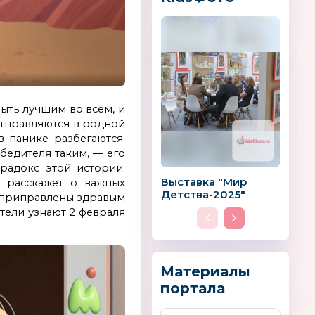
арики
Warmies
БОМИК
ыть лучшим во всём, и
отправляются в родной
в панике разбегаются.
обедителя таким, — его
радокс этой истории:
Выставка "Мир
 расскажет о важных
DIDRIKSONS 1913
Дракошия
Детства-2025"
ь приправлены здравым
Швеция
Россия
тели узнают 2 февраля
Материалы
портала