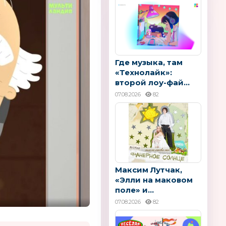
Где музыка, там
«Технолайк»:
второй лоу-фай...
07.08.2026
82
Максим Лутчак,
«Элли на маковом
поле» и...
07.08.2026
82