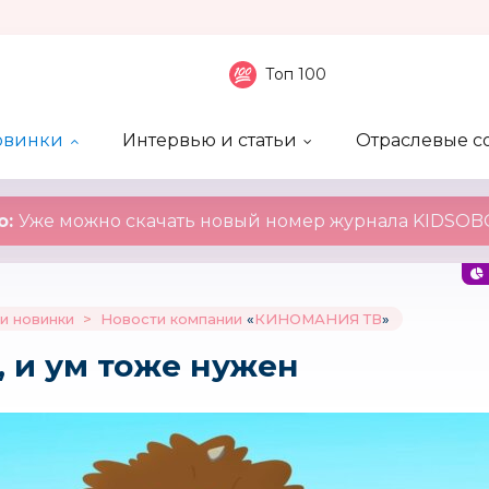
Топ 100
овинки
Интервью и статьи
Отраслевые с
боненты
 компаний
ие события
ы
нал
Рейтинг publicity
Новинки компаний
Блоги
KIDSOBOZ
о:
Уже можно скачать новый номер журнала KIDSOBO
и новинки
>
Новости компании
«
КИНОМАНИЯ ТВ
»
, и ум тоже нужен