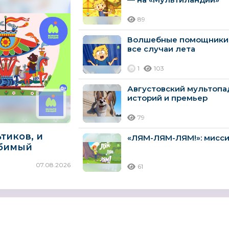
89
Волшебные помощники 
все случаи лета
1
103
Августовский мультопа
историй и премьер
79
тиков, и
«ЛЯМ-ЛЯМ-ЛЯМ!»: мисси
бимый
07.08.2026
61