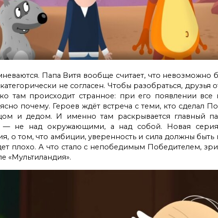
БИМИ
Флиппер Тойз
Малыш
Россия
мневаются. Папа Витя вообще считает, что невозможно б
категорически не согласен. Чтобы разобраться, друзья 
ко там происходит странное: при его появлении все 
ясно почему. Героев ждёт встреча с теми, кто сделал П
ом и дедом. И именно там раскрывается главный па
 — не над окружающими, а над собой. Новая серия
Chicco
HEGEN
Feltrica
ия, о том, что амбиции, уверенность и сила должны быт
дет плохо. А что стало с непобедимым Победителем, зри
але «Мультиландия».