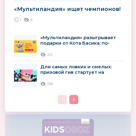
«Мультиландия» ищет чемпионов!
1
6
«Мультиландия» разыгрывает
подарки от Кота Басика: по-
джентльменски, но шустро
221
Для самых ловких и смелых:
призовой гив стартует на
«Мультиландии»
269