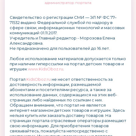
администратор портала
Свидетельство о регистрации СМИ — ЭЛ № ФС 77–
71532 выдано Федеральной службой по надзору в
сфере связи, информационных технологий и массовых
коммуникаций 01.11.2017.
Учредитель и Главный редактор - Морозова Елена
Александровна.
Не предназначено для пользователей до 16 лет.
Любое использование материалов допускается только
при наличии гиперссылки на портал детских товаров и
игрушек
www.KidsOboz.ru
.
Портал
KidsOboz.ru
не несет ответственность за
достоверность информации, размещаемой
абонентами и посетителями ресурса, а также за
использование данных, содержащихся на этих веб-
страницах либо найденных по ссылкам с них.
Обращаем внимание, что портал не является
интернет-магазином детских товаров и игрушек. Здесь
нельзя купить или заказать доставку товаров. На
страницах портала отраслевые операторы размещают
свою информацию. Для приобретения товаров
связывайтесь, пожалуйста непосредственно с
компаниями. Их контакты размещены на портале.