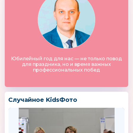
Юбилейный год для нас — не только повод
для праздника, но и время важных
профессиональных побед
Случайное KidsФото