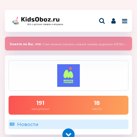
Всё о детских товарах и игрушках
Знаете ли Вы, что:
Уже можно скачать новый номер журнала KIDSOBOZ 2025 (сентябрь)
191
18
канцпоинт
место
Новости