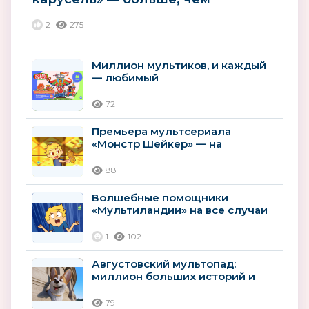
мультики
2
275
Миллион мультиков, и каждый
— любимый
72
Премьера мультсериала
«Монстр Шейкер» — на
«Мультиландии»
88
Волшебные помощники
«Мультиландии» на все случаи
лета
1
102
Августовский мультопад:
миллион больших историй и
премьер
79