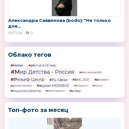
Александра Саввинова (bodo): "Не только
для...
09.07.2026
21
Облако тегов
#Hatber
#Џ®ЄгЇ вҐ«Ё ЎЁ«Ґв®ў
#Мир Детства - Россия
#Мир детства 2021
#Рельеф-Центр
#ТЦ Сфера
#ФНС_2021
#Феникс+
#журнал KIDSOBOZ
#детская одежда
#игрушки
#пазлы
#покупатели билетов
#хатбер
#скрепкаэкспо
Топ-фото за месяц