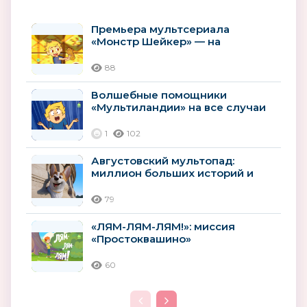
Премьера мультсериала
«Монстр Шейкер» — на
«Мультиландии»
88
Волшебные помощники
«Мультиландии» на все случаи
лета
1
102
Августовский мультопад:
миллион больших историй и
премьер
79
«ЛЯМ-ЛЯМ-ЛЯМ!»: миссия
«Простоквашино»
60