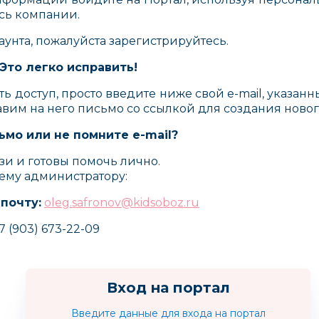
сь компании.
каунта, пожалуйста зарегистрируйтесь.
Это легко исправить!
ть доступ, просто введите ниже свой e-mail, указан
авим на него письмо со ссылкой для создания новог
ьмо или не помните e-mail?
зи и готовы помочь лично.
ему администратору:
 почту:
oleg.safronov@kidsoboz.ru
7 (903) 673-22-09
Пламенный Мотор
Zanzoon
Bebem
Вход на портал
Введите данные для входа на портал