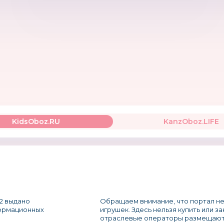
KidsOboz.RU
KanzOboz.LIFE
2 выдано
Обращаем внимание, что портал не
формационных
игрушек. Здесь нельзя купить или з
отраслевые операторы размещают