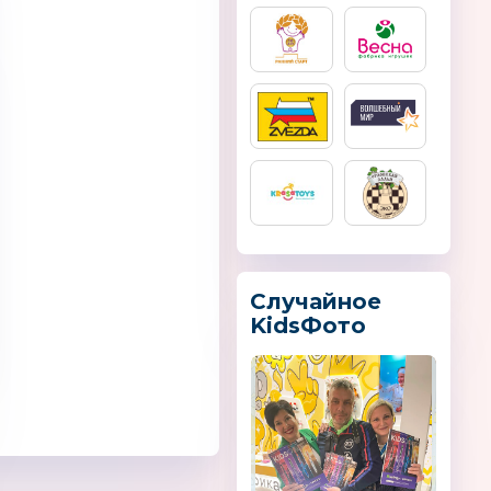
Стеллар
HEYE
Случайное
KidsФото